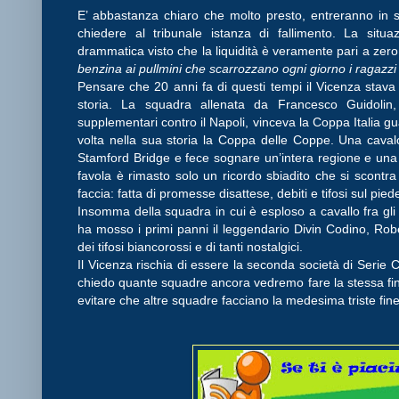
E’ abbastanza chiaro che molto presto, entreranno in s
chiedere al tribunale istanza di fallimento. La si
drammatica visto che la liquidità è veramente pari a zero
benzina ai pullmini che scarrozzano ogni giorno i ragazzi 
Pensare che 20 anni fa di questi tempi il Vicenza stava
storia. La squadra allenata da Francesco Guidolin
supplementari contro il Napoli, vinceva la Coppa Italia gu
volta nella sua storia la Coppa delle Coppe. Una caval
Stamford Bridge e fece sognare un’intera regione e una g
favola è rimasto solo un ricordo sbiadito che si scont
faccia: fatta di promesse disattese, debiti e tifosi sul pied
Insomma della squadra in cui è esploso a cavallo fra gl
ha mosso i primi panni il leggendario Divin Codino, Rob
dei tifosi biancorossi e di tanti nostalgici.
Il Vicenza rischia di essere la seconda società di Serie 
chiedo quante squadre ancora vedremo fare la stessa fine,
evitare che altre squadre facciano la medesima triste fine