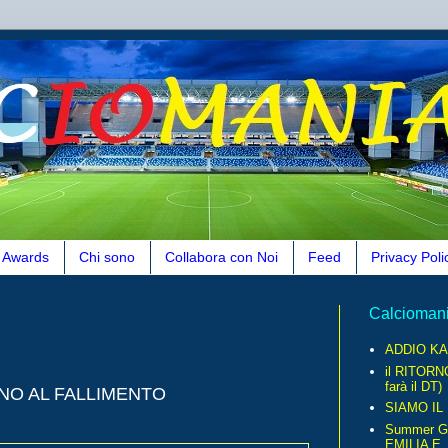
Awards
Chi sono
Collabora con Noi
Feed
Privacy Poli
Calcioman
ADDIO KA
il RITORN
farà il DT)
CINO AL FALLIMENTO
SIAMO IL
Summer G
EMILIA E..