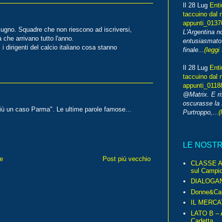
Il 28 Lug
Enti
taccuino dal 
appunti_013
iugno. Squadre che non riescono ad iscriversi,
L'Argentina 
 che arrivano tutto l'anno.
entusiasmato
 dirigenti del calcio italiano cosa stanno
finale...
(leggi 
Il 28 Lug
Enti
taccuino dal 
appunti_0118
@Matrix. E ri
oscurasse la 
 più un caso Parma". Le ultime parole famose...
Purtroppo,...
(
LE NOST
e
Post più vecchio
CLASSE A 
sul Campio
DIALOGA
Donne&Cal
IL MERCA
LATO B – A
Cadetta