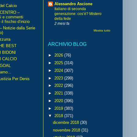
Alessandro Ascione
del Calcio
Italiano di seconda
 CENTRO –
generazione: cos’è? Mistero
ni e commenti
della fede
il fischio d’inizio
2 mesi fa
Notizie dalla Serie
Mostra tutto
o)
zzurra
ARCHIVIO BLOG
HE BEST
I BIDONI
►
2026
(76)
I CALCIO
►
2025
(314)
GOAL
►
2024
(307)
amo...
►
2023
(299)
iustizia Per Denis
►
2022
(296)
►
2021
(338)
►
2020
(396)
►
2019
(383)
▼
2018
(371)
dicembre 2018
(30)
novembre 2018
(31)