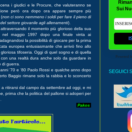
Riman
cena i giudici e le Procure, che valuteranno se
Sui Nu
tuazione però ora dopo ora appare sempre più
 (
non ci sono nemmeno i soldi per fare il pieno di
del settore giovanile agli allenamenti
).
 attraversando il momento più glorioso della sua
, nel maggio 1997 dopo una finale vinta ai
I
adagnandosi la possibilità di giocare per la prima
cata europea entusiasmante che arrivò fino allo
loriosa tifoseria. Oggi di quel sogno e di quella
Powered 
ra con una realtà dura anche solo da guardare in
e di guerra.
i anni ’70 e ‘80 Paolo Rossi e qualche anno dopo
SEGUICI 
erto Baggio rimane solo la rabbia e lo sconcerto
C a ritirarsi dal campo da settembre ad oggi, e mi
 prima che la politica del pallone si adoperi per
.
Pakos