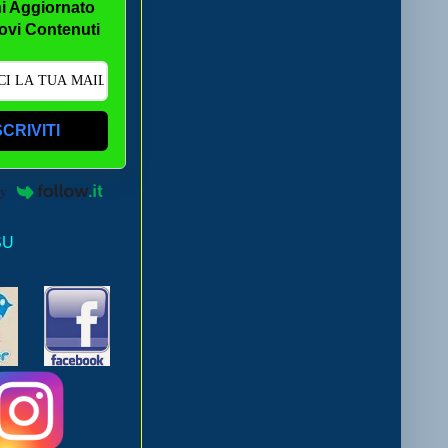
i Aggiornato
ovi Contenuti
SCRIVITI
by
SU