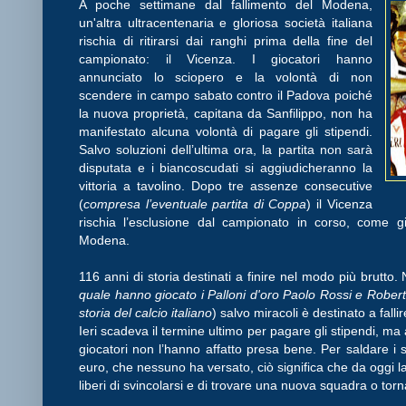
A poche settimane dal fallimento del Modena,
un'altra ultracentenaria e gloriosa società italiana
rischia di ritirarsi dai ranghi prima della fine del
campionato: il Vicenza. I giocatori hanno
annunciato lo sciopero e la volontà di non
scendere in campo sabato contro il Padova poiché
la nuova proprietà, capitana da Sanfilippo, non ha
manifestato alcuna volontà di pagare gli stipendi.
Salvo soluzioni dell’ultima ora, la partita non sarà
disputata e i biancoscudati si aggiudicheranno la
vittoria a tavolino. Dopo tre assenze consecutive
(
compresa l’eventuale partita di Coppa
) il Vicenza
rischia l’esclusione dal campionato in corso, come g
Modena.
116 anni di storia destinati a finire nel modo più brutto.
quale hanno giocato i Palloni d'oro Paolo Rossi e Robert
storia del calcio italiano
) salvo miracoli è destinato a fallir
Ieri scadeva il termine ultimo per pagare gli stipendi, ma 
giocatori non l’hanno affatto presa bene. Per saldare i 
euro, che nessuno ha versato, ciò significa che da oggi l
liberi di svincolarsi e di trovare una nuova squadra o torna