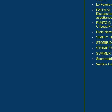
Le Favole 
PALLA AL
Discussio
aspettando 
PUNTO C – 
C (Lega Pr
Prole Nera
SIMPLY T
STORIE D
STORIE D
SUMMER 
Scommetti
Verità e G