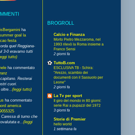
OMMENTI
BROGROLL
isBergamini
ha
Calcio e Finanza
summer goal la
Morto Pietro Mezzaroma, nel
cao festa
1993 rilevò la Roma insieme a
corda quel Reggiana-
Franco Sensi
l 3-0 eravamo tutti
2 giorni fa
leggi tutto)
TuttoB.com
hele
ha commentato
ESCLUSIVA TB - Schira:
"Arezzo, scambio dei
franz
documenti con il Sassuolo per
capitano. Resterai
Leone"
stri cuori.
2 giorni fa
ltre...
(leggi tutto)
La Tv per sport
us
ha commentato
Il giro del mondo in 80 giorni:
nord america
serie Rai a pupazzi del 1972
3 giorni fa
99055325
i Caressa di turno che
Storie di Premier
ovalutata e...
(leggi
hello world
1 settimana fa