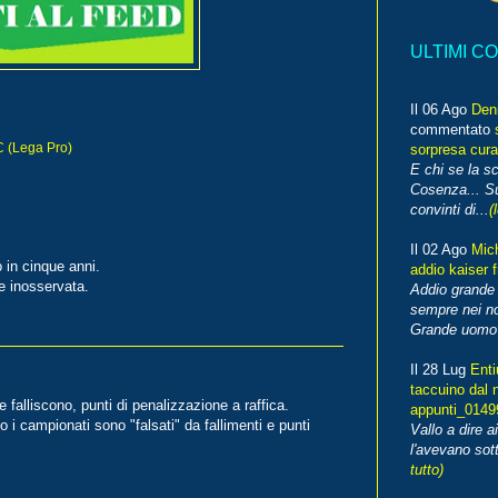
ULTIMI C
Il 06 Ago
Den
commentato
C (Lega Pro)
sorpresa cura
E chi se la s
Cosenza... Su
convinti di...
(
Il 02 Ago
Mic
o in cinque anni.
addio kaiser 
e inosservata.
Addio grande 
sempre nei no
Grande uomo o
Il 28 Lug
Enti
taccuino dal 
e falliscono, punti di penalizzazione a raffica.
appunti_014
 i campionati sono "falsati" da fallimenti e punti
Vallo a dire a
l'avevano sott
tutto)