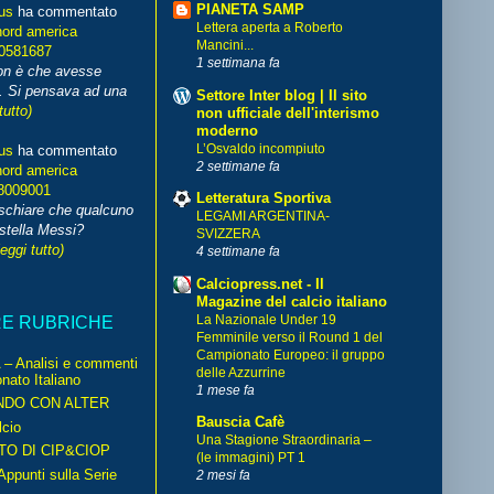
PIANETA SAMP
us
ha commentato
Lettera aperta a Roberto
nord america
Mancini...
70581687
1 settimana fa
non è che avesse
. Si pensava ad una
Settore Inter blog | Il sito
tutto)
non ufficiale dell'interismo
moderno
L’Osvaldo incompiuto
us
ha commentato
2 settimane fa
nord america
8009001
Letteratura Sportiva
schiare che qualcuno
LEGAMI ARGENTINA-
stella Messi?
SVIZZERA
leggi tutto)
4 settimane fa
Calciopress.net - Il
Magazine del calcio italiano
La Nazionale Under 19
RE RUBRICHE
Femminile verso il Round 1 del
Campionato Europeo: il gruppo
– Analisi e commenti
delle Azzurrine
nato Italiano
1 mese fa
NDO CON ALTER
Bauscia Cafè
cio
Una Stagione Straordinaria –
TO DI CIP&CIOP
(le immagini) PT 1
ppunti sulla Serie
2 mesi fa