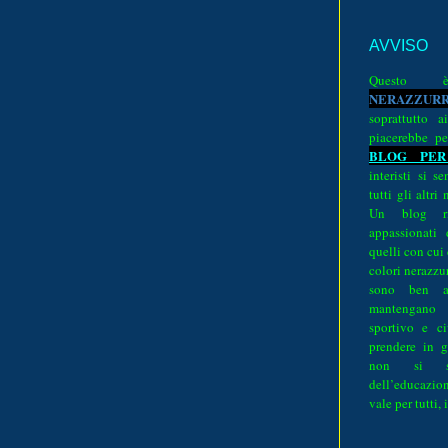
AVVISO
Quest
N
E
R
A
Z
Z
U
R
soprattutto a
piacerebbe pe
BLOG PER
interisti si 
tutti gli altri
Un blog ri
appassionati
quelli con cui
colori nerazzurr
sono ben a
mantengano
sportivo e ci
prendere in g
non si su
dell’educazion
vale per tutti, 