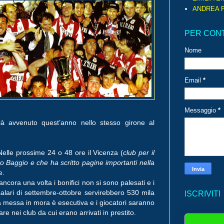
ANDREA P
PER CON
Nome
Email
*
Messaggio
*
ià avvenuto quest’anno nello stesso girone al
 Nelle prossime 24 o 48 ore il Vicenza (
club per il
o Baggio e che ha scritto pagine importanti nella
e.
ancora una volta i bonifici non si sono palesati e i
salari di settembre-ottobre servirebbero 530 mila
ISCRIVITI
a messa in mora è esecutiva e i giocatori saranno
re nei club da cui erano arrivati in prestito.