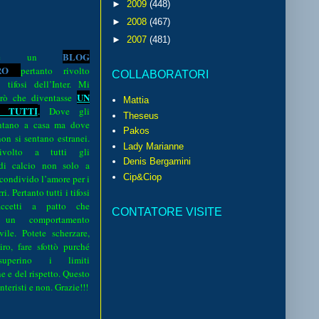
►
2009
(448)
►
2008
(467)
►
2007
(481)
BLOG
o è un
R
O
pertanto rivolto
COLLABORATORI
i tifosi dell’Inter. Mi
UN
rò che diventasse
Mattia
 TUTTI
.
Dove gli
Theseus
sentano a casa ma dove
Pakos
 non si sentano estranei.
Lady Marianne
volto a tutti gli
Denis Bergamini
 di calcio non solo a
Cip&Ciop
 condivido l’amore per i
i. Pertanto tutti i tifosi
ccetti a patto che
CONTATORE VISITE
 un comportamento
vile. Potete scherzare,
iro, fare sfottò purché
perino i limiti
e e del rispetto. Questo
interisti e non. Grazie!!!