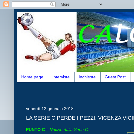
Home page
Interviste
Inchieste
Guest Post
venerdì 12 gennaio 2018
LA SERIE C PERDE I PEZZI, VICENZA VI
PUNTO C
–
Notizie dalla Serie C