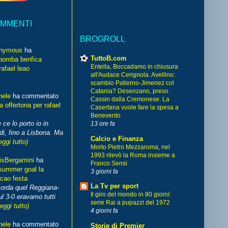
OMMENTI
BROGROLL
nymous
ha
TuttoB.com
bomba benfica
Entella, Boccadamo in chiusura
rafael leao
all'Audace Cerignola. Avellino:
scambio Patierno-Jimenez col
Catania? Desenzano, preso
hele
ha commentato
Cassin dalla Cremonese. La
 offertona per rafael
Casertana vuole fare la spesa a
Benevento
 ce lo porto io in
13 ore fa
di, fino a Lisbona. Ma
Calcio e Finanza
eggi tutto)
Morto Pietro Mezzaroma, nel
1993 rilevò la Roma insieme a
isBergamini
ha
Franco Sensi
summer goal la
3 giorni fa
cao festa
La Tv per sport
corda quel Reggiana-
Il giro del mondo in 80 giorni:
l 3-0 eravamo tutti
serie Rai a pupazzi del 1972
leggi tutto)
4 giorni fa
hele
ha commentato
Storie di Premier