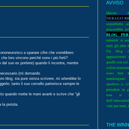
AVVISO
Quest
N
E
R
A
Z
Z
U
R
soprattutto a
piacerebbe pe
BLOG PER
interisti si 
tutti gli altri
Un blog ri
 mononeuronico a sparare cifre che vorrebbero
appassionati
 che loro vincono perché sono i più forti?
quelli con cui
dal suo ex portiere) quando li incontra, mentre
colori nerazzurr
sono ben a
 necessario (mi domando
mantengano
oro blog, sia pure senza scrivere, mi urterebbe lo
sportivo e ci
ggerlo; tanto il suo cervello partorisce sempre le
prendere in g
utto quando mette le mani avanti e scrive che "gli
non si su
.
dell’educazion
la pistola.
vale per tutti, 
THE WINNE