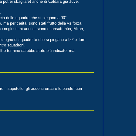
 potrei sbagliare) anche di Caldara già Juve.
.
ccia delle squadre che si piegano a 90°
, ma per carità, sono stati frutto della vs.forza.
 negli ultimi anni si siano scansati Inter, Milan,
bisogno di squadrette che si piegano a 90° x fare
ontro squadroni.
ltro termine sarebbe stato più indicato, ma
il saputello, gli accenti errati e le parole fuori