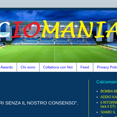
Awards
Chi sono
Collabora con Noi
Feed
Privacy Poli
Calcioman
BOMBA B
ADDIO KA
RI SENZA IL NOSTRO CONSENSO”.
il RITORN
farà il DT)
SIAMO IL