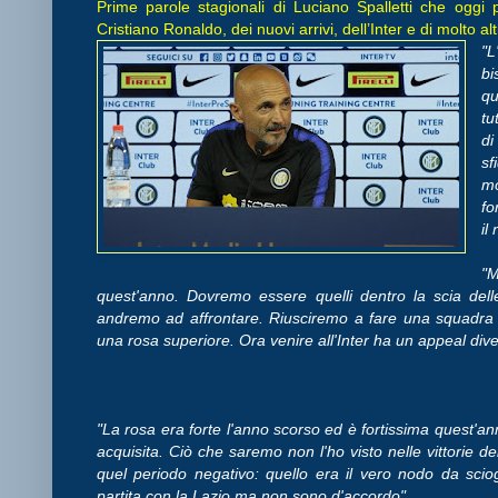
Prime parole stagionali di Luciano Spalletti che oggi
Cristiano Ronaldo, dei nuovi arrivi, dell’Inter e di molto 
"L
bi
qu
tu
di
sf
mo
fo
il
"
quest'anno. Dovremo essere quelli dentro la scia delle
andremo ad affrontare. Riusciremo a fare una squadra di 
una rosa superiore. Ora venire all'Inter ha un appeal dive
"La rosa era forte l'anno scorso ed è fortissima quest'a
acquisita. Ciò che saremo non l'ho visto nelle vittorie 
quel periodo negativo: quello era il vero nodo da sciogli
partita con la Lazio ma non sono d'accordo".