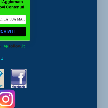
i Aggiornato
ovi Contenuti
SCRIVITI
by
SU