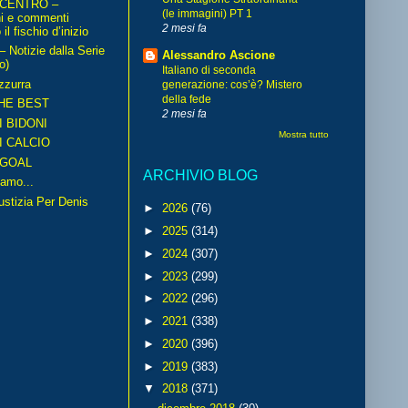
 CENTRO –
(le immagini) PT 1
ni e commenti
2 mesi fa
il fischio d’inizio
Notizie dalla Serie
Alessandro Ascione
o)
Italiano di seconda
zzurra
generazione: cos’è? Mistero
della fede
HE BEST
2 mesi fa
I BIDONI
Mostra tutto
I CALCIO
GOAL
ARCHIVIO BLOG
amo...
iustizia Per Denis
►
2026
(76)
►
2025
(314)
►
2024
(307)
►
2023
(299)
►
2022
(296)
►
2021
(338)
►
2020
(396)
►
2019
(383)
▼
2018
(371)