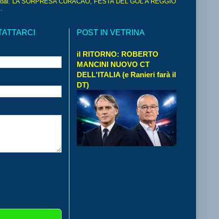
oal. LA SORPRESA CURACAO, FESTA DEL GOL A REGGIO
.
TATTARCI
POST IN VETRINA
il RITORNO: ROBERTO
MANCINI NUOVO CT
DELL'ITALIA (e Ranieri farà il
DT)