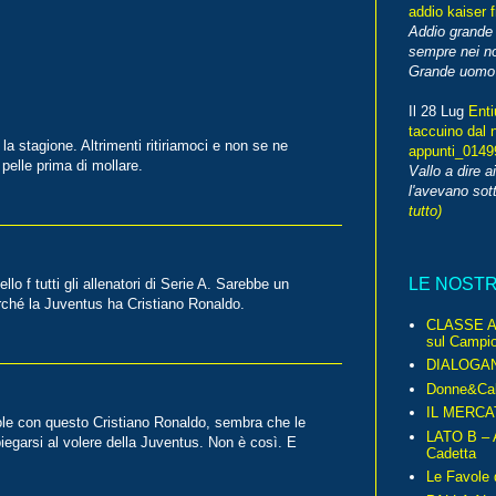
addio kaiser 
Addio grande 
sempre nei no
Grande uomo o
Il 28 Lug
Enti
taccuino dal 
 la stagione. Altrimenti ritiriamoci e non se ne
appunti_014
pelle prima di mollare.
Vallo a dire a
l'avevano sott
tutto)
LE NOST
lo f tutti gli allenatori di Serie A. Sarebbe un
rché la Juventus ha Cristiano Ronaldo.
CLASSE A 
sul Campio
DIALOGA
Donne&Cal
IL MERCA
ole con questo Cristiano Ronaldo, sembra che le
LATO B – A
piegarsi al volere della Juventus. Non è così. E
Cadetta
Le Favole 