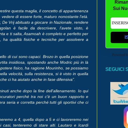
Riman
Sui Nu
 vestire questa maglia, il concetto di appartenenza
o vedere di essere forte, maturo nonostante l'età.
g; De Vrij abituato a giocare in Nazionale, rendere
olan è facile da descrivere, l'avete visto, è
nta e ti salta, Asamoah è completo e perfetto per
I
, ha qualità fisiche e tecniche per assolvere a
Powered 
ello di cui sono capaci. Brozo in quella posizione
rtita insidiosa, spostando anche Modric più in là
rapotere fisico, ha ragione Mourinho, se possiamo
SEGUICI 
a velocità, sulla resistenza, si è visto in quella
che ci ha aiutato anche in fase difensiva”.
inuti anche dopo la fine dell'allenamento. Io qui
uratori perché tra noi c'è un buon rapporto e
 seria e corretta perché tutti gli sportivi che ci
heremo a 4, quella dopo a 5 e ci lavoreremo nei
 casi, tenteremo di stare alti. Lautaro e Icardi