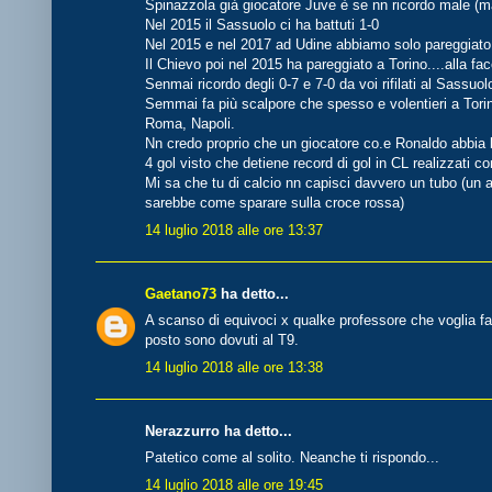
Spinazzola già giocatore Juve è se nn ricordo male (ma
Nel 2015 il Sassuolo ci ha battuti 1-0
Nel 2015 e nel 2017 ad Udine abbiamo solo pareggiato
Il Chievo poi nel 2015 ha pareggiato a Torino....alla fa
Senmai ricordo degli 0-7 e 7-0 da voi rifilati al Sassuolo
Semmai fa più scalpore che spesso e volentieri a Torino
Roma, Napoli.
Nn credo proprio che un giocatore co.e Ronaldo abbia 
4 gol visto che detiene record di gol in CL realizzati c
Mi sa che tu di calcio nn capisci davvero un tubo (un a
sarebbe come sparare sulla croce rossa)
14 luglio 2018 alle ore 13:37
Gaetano73
ha detto...
A scanso di equivoci x qualke professore che voglia fare 
posto sono dovuti al T9.
14 luglio 2018 alle ore 13:38
Nerazzurro ha detto...
Patetico come al solito. Neanche ti rispondo...
14 luglio 2018 alle ore 19:45