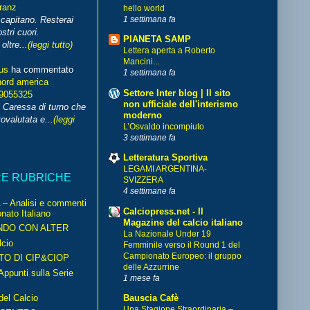
franz
hello world
1 settimana fa
capitano. Resterai
stri cuori.
PIANETA SAMP
ltre...
(leggi tutto)
Lettera aperta a Roberto
Mancini...
us
ha commentato
1 settimana fa
nord america
Settore Inter blog | Il sito
99055325
non ufficiale dell'interismo
i Caressa di turno che
moderno
ovalutata e...
(leggi
L’Osvaldo incompiuto
3 settimane fa
Letteratura Sportiva
LEGAMI ARGENTINA-
RE RUBRICHE
SVIZZERA
4 settimane fa
– Analisi e commenti
Calciopress.net - Il
nato Italiano
Magazine del calcio italiano
NDO CON ALTER
La Nazionale Under 19
cio
Femminile verso il Round 1 del
Campionato Europeo: il gruppo
TO DI CIP&CIOP
delle Azzurrine
ppunti sulla Serie
1 mese fa
del Calcio
Bauscia Cafè
Una Stagione Straordinaria –