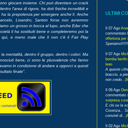
ossono giocare insieme.
Chi può diventare un crack
ntro l'area di rigore, ha doti fisiche incredibili e
ULTIMI C
hé ha la prepotenza per emergere anche lì. Anche
Cancelo, Lisandro, Santon forse non avremmo
acciamo un grosso in bocca al lupo, anche Eder che
Il 07 Ago
Ano
cietà li ha sostituiti bene e completeremo poi la
commentato
i qui, e meno male che lì non c'è il Fair Play
offertona per 
Speriamo!!!!!!
Il 07 Ago
Mic
a mentalità, dentro il gruppo, dentro i colori. Ma
bomba benfica
onosciuti bene, ci sono le plusvalenze che fanno
leao
eravamo in condizione di andare a opporci a questi
A queste cifre
ultato finale"
.
braccio, a pie
non credo...
(l
Il 06 Ago
Den
commentato
sorpresa cura
E chi se la s
Cosenza... Su
convinti di...
(
Il 02 Ago
Mic