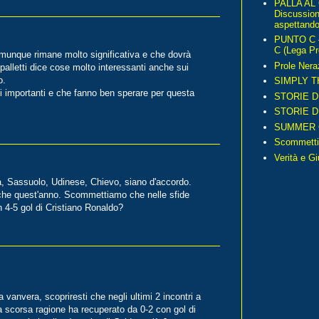
PALLA AL
Discussio
aspettando 
PUNTO C – 
C (Lega Pr
omunque rimane molto significativa e che dovrà
Prole Nera
Spalletti dice cose molto interessanti anche sui
o.
SIMPLY T
i importanti e che fanno ben sperare per questa
STORIE D
STORIE D
SUMMER 
Scommetti
Verità e G
ta, Sassuolo, Udinese, Chievo, siano d'accordo.
nche quest'anno. Scommettiamo che nelle sfide
 4-5 gol di Cristiano Ronaldo?
 vanvera, scopriresti che negli ultimi 2 incontri a
a scorsa ragione ha recuperato da 0-2 con gol di