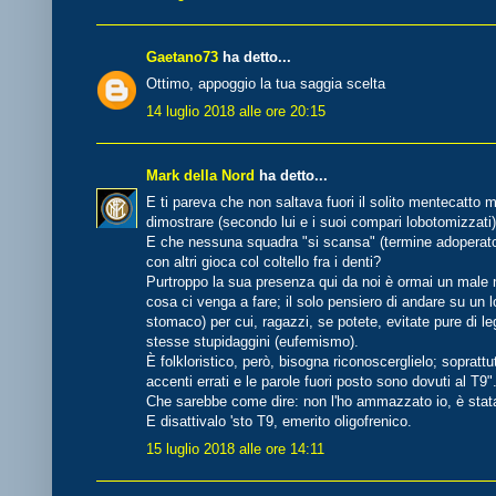
Gaetano73
ha detto...
Ottimo, appoggio la tua saggia scelta
14 luglio 2018 alle ore 20:15
Mark della Nord
ha detto...
E ti pareva che non saltava fuori il solito mentecatto
dimostrare (secondo lui e i suoi compari lobotomizzati)
E che nessuna squadra "si scansa" (termine adoperato 
con altri gioca col coltello fra i denti?
Purtroppo la sua presenza qui da noi è ormai un male
cosa ci venga a fare; il solo pensiero di andare su un l
stomaco) per cui, ragazzi, se potete, evitate pure di le
stesse stupidaggini (eufemismo).
È folkloristico, però, bisogna riconoscerglielo; sopratt
accenti errati e le parole fuori posto sono dovuti al T9"
Che sarebbe come dire: non l'ho ammazzato io, è stata 
E disattivalo 'sto T9, emerito oligofrenico.
15 luglio 2018 alle ore 14:11