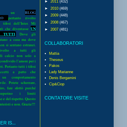
►
2011
(432)
►
2010
(469)
BLOG
o è un
►
2009
(448)
R
O
pertanto rivolto
►
2008
(467)
i tifosi dell’Inter. Mi
UN
rò che diventasse
►
2007
(481)
 TUTTI
.
Dove gli
sentano a casa ma dove
COLLABORATORI
 non si sentano estranei.
volto a tutti gli
Mattia
 di calcio non solo a
Theseus
 condivido l’amore per i
Pakos
i. Pertanto tutti i tifosi
ccetti a patto che
Lady Marianne
 un comportamento
Denis Bergamini
vile. Potete scherzare,
Cip&Ciop
iro, fare sfottò purché
perino i limiti
CONTATORE VISITE
e e del rispetto. Questo
interisti e non. Grazie!!!
R IS...