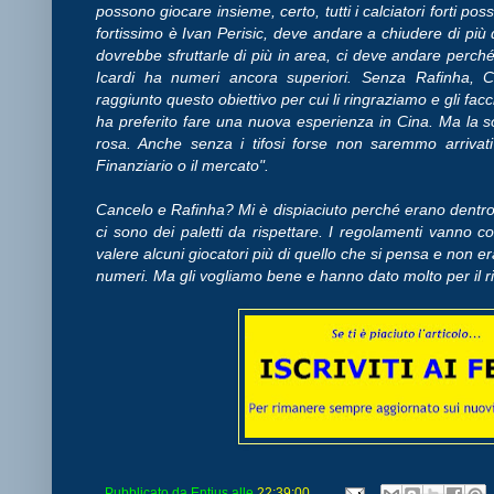
possono giocare insieme, certo, tutti i calciatori forti p
fortissimo è Ivan Perisic, deve andare a chiudere di più de
dovrebbe sfruttarle di più in area, ci deve andare perc
Icardi ha numeri ancora superiori. Senza Rafinha, 
raggiunto questo obiettivo per cui li ringraziamo e gli f
ha preferito fare una nuova esperienza in Cina. Ma la so
rosa. Anche senza i tifosi forse non saremmo arrivat
Finanziario o il mercato".
Cancelo e Rafinha? Mi è dispiaciuto perché erano dentro l
ci sono dei paletti da rispettare. I regolamenti vanno c
valere alcuni giocatori più di quello che si pensa e non 
numeri. Ma gli vogliamo bene e hanno dato molto per il ris
Pubblicato da
Entius
alle
22:39:00