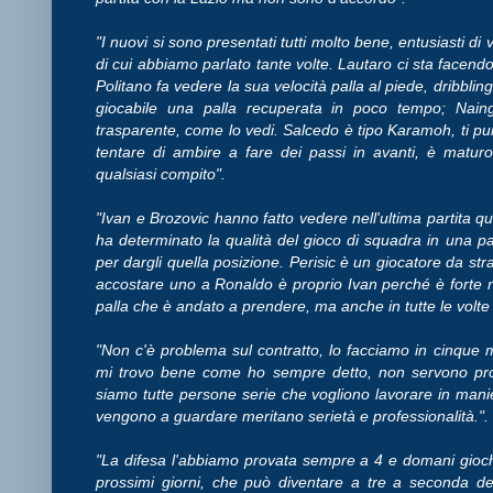
"I nuovi si sono presentati tutti molto bene, entusiasti di
di cui abbiamo parlato tante volte. Lautaro ci sta facend
Politano fa vedere la sua velocità palla al piede, dribblin
giocabile una palla recuperata in poco tempo; Naingg
trasparente, come lo vedi. Salcedo è tipo Karamoh, ti pu
tentare di ambire a fare dei passi in avanti, è maturo
qualsiasi compito".
"Ivan e Brozovic hanno fatto vedere nell'ultima partita qu
ha determinato la qualità del gioco di squadra in una pa
per dargli quella posizione. Perisic è un giocatore da st
accostare uno a Ronaldo è proprio Ivan perché è forte nell
palla che è andato a prendere, ma anche in tutte le volte 
"Non c'è problema sul contratto, lo facciamo in cinque m
mi trovo bene come ho sempre detto, non servono proc
siamo tutte persone serie che vogliono lavorare in maniera
vengono a guardare meritano serietà e professionalità.".
"La difesa l'abbiamo provata sempre a 4 e domani gioc
prossimi giorni, che può diventare a tre a seconda dei