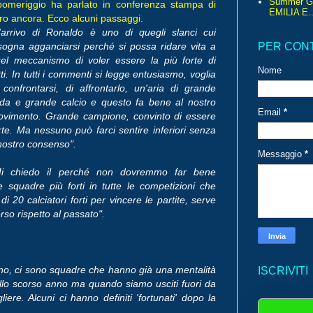
Summer G
 pomeriggio ha parlato in conferenza stampa di
EMILIA E..
altro ancora. Ecco alcuni passaggi.
'arrivo di Ronaldo è uno di quegli slanci cui
sogna agganciarsi perché si possa ridare vita a
PER CON
el meccanismo di voler essere la più forte di
Nome
tti. In tutti i commenti si legge entusiasmo, voglia
 confrontarsi, di affrontarlo, un'aria di grande
ida e grande calcio e questo fa bene al nostro
Email
*
vimento. Grande campione, convinto di essere
rte. Ma nessuno può farci sentire inferiori senza
 nostro consenso".
Messaggio
*
Mi chiedo il perché non dovremmo far bene
 squadre più forti in tutte le competizioni che
20 calciatori forti per vincere le partite, serve
rso rispetto al passato".
nno, ci sono squadre che hanno già una mentalità
ISCRIVITI
dello scorso anno ma quando siamo usciti fuori da
ere. Alcuni ci hanno definiti 'fortunati' dopo la