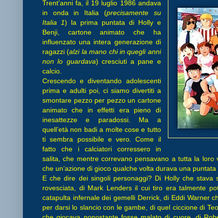
Trent’anni fa, il 19 luglio 1986 andava
in onda in Italia (
precisamente su
Italia 1
) la prima puntata di Holly e
Benji, cartone animato che ha
influenzato una intera generazione di
ragazzi (
alzi la mano chi in quegli anni
non lo guardava
) cresciuti a pane e
calcio.
Crescendo e diventando adolescenti
prima e adulti poi, ci siamo divertiti a
smontare pezzo per pezzo un cartone
animato che in effetti era pieno di
inesattezze e paradossi. Ma a
quell’età non badi a molte cose e tutto
ti sembra possibile e vero. Come il
fatto che i calciatori corressero in
salita, che mentre correvano pensavano a tutta la loro v
che un’azione di gioco qualche volta durava una puntata 
E che dire dei singoli personaggi? Di Holly che stava 
rovesciata, di Mark Lenders il cui tiro era talmente po
catapulta infernale dei gemelli Derrick, di Eddi Warner c
per darsi lo slancio con le gambe, di quel ciccione di Teo
che giocava nonostante fosse malato di cuore, di Rob