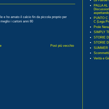
Le Favole 
PALLA AL
Discussio
aspettando 
e e ho amato il calcio fin da piccola proprio per
PUNTO C – 
 meglio i cartoni anni 80
C (Lega Pr
Prole Nera
SIMPLY T
STORIE D
STORIE D
e
Post più vecchio
SUMMER 
Scommetti
Verità e G