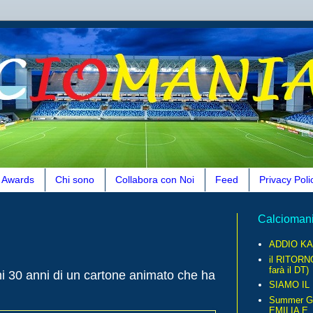
Awards
Chi sono
Collabora con Noi
Feed
Privacy Poli
Calcioman
ADDIO KA
il RITORN
farà il DT)
0 anni di un cartone animato che ha
SIAMO IL
Summer G
EMILIA E..