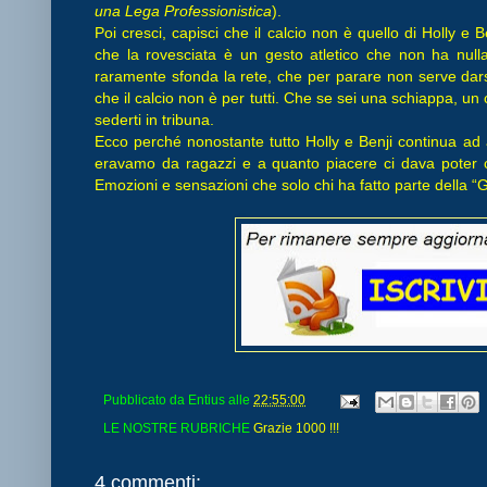
una Lega Professionistica
).
Poi cresci, capisci che il calcio non è quello di Holly e 
che la rovesciata è un gesto atletico che non ha null
raramente sfonda la rete, che per parare non serve darsi
che il calcio non è per tutti. Che se sei una schiappa, un
sederti in tribuna.
Ecco perché nonostante tutto Holly e Benji continua ad a
eravamo da ragazzi e a quanto piacere ci dava poter c
Emozioni e sensazioni che solo chi ha fatto parte della “
Pubblicato da
Entius
alle
22:55:00
LE NOSTRE RUBRICHE
Grazie 1000 !!!
4 commenti: