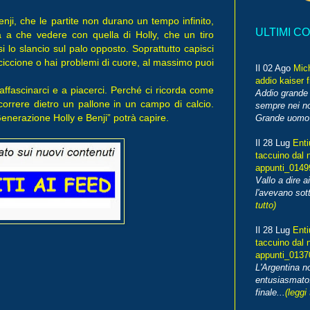
Benji, che le partite non durano un tempo infinito,
ULTIMI C
a a che vedere con quella di Holly, che un tiro
 lo slancio sul palo opposto. Soprattutto capisci
 ciccione o hai problemi di cuore, al massimo puoi
Il 02 Ago
Mic
addio kaiser 
ffascinarci e a piacerci. Perché ci ricorda come
Addio grande 
orrere dietro un pallone in un campo di calcio.
sempre nei no
Generazione Holly e Benji” potrà capire.
Grande uomo o
Il 28 Lug
Enti
taccuino dal 
appunti_014
Vallo a dire a
l'avevano sott
tutto)
Il 28 Lug
Enti
taccuino dal 
appunti_013
L'Argentina 
entusiasmato
finale...
(leggi 