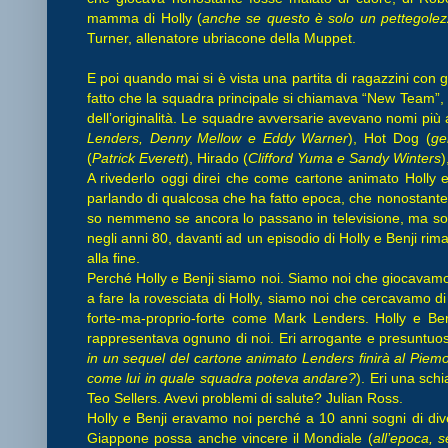
mamma di Holly (
anche se questo è solo un pettegole
Turner, allenatore ubriacone della Muppet.
E poi quando mai si è vista una partita di ragazzini con g
fatto che la squadra principale si chiamava “New Team”
dell’originalità. Le squadre avversarie avevano nomi più
Lenders, Denny Mellow e Eddy Warner
), Hot Dog (
ge
(
Patrick Everett
), Hirado (
Clifford Yuma e Sandy Winters
)
A rivederlo oggi direi che come cartone animato Holly 
parlando di qualcosa che ha fatto epoca, che nonostante
so nemmeno se ancora lo passano in televisione, ma sono
negli anni 80, davanti ad un episodio di Holly e Benji r
alla fine.
Perché Holly e Benji siamo noi. Siamo noi che giocavamo
a fare la rovesciata di Holly, siamo noi che cercavamo d
forte-ma-proprio-forte come Mark Lenders. Holly e Be
rappresentava ognuno di noi. Eri arrogante e presuntuo
in un sequel del cartone animato Lenders finirà al Piem
come lui in quale squadra poteva andare?
). Eri una sch
Teo Sellers. Avevi problemi di salute? Julian Ross.
Holly e Benji eravamo noi perché a 10 anni sogni di dive
Giappone possa anche vincere il Mondiale (
all’epoca,