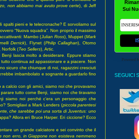
Riman
zzo, non abbiamo mai avuto prove certe
), di Jeff
Sui Nu
li spalti pieni e le telecronache? E sorvoliamo sul
, ovvero “Nuova squadra”. Non proprio il massimo
 accattivanti: Mambo (
Julian Ross
), Muppet (
Mark
I
melli Derrick
), Flynet (
Philip Callaghan
), Otomo
, Norfolk (
Teo Sellers
), Artic.
e Benji lascia molto a desiderare. Eppure stiamo
Powered 
 tutto continua ad appassionare e a piacere. Non
 sicuro che chiunque di noi, ragazzini cresciuti
imarrebbe imbambolato e sognante a guardarlo fino
SEGUICI 
 a calcio con gli amici, siamo noi che provavamo
i parare tutto come Benji, siamo noi che tiravamo
nji siamo noi perché c’era un personaggio che
so? Somigliavi a Mark Lenders (
piccola parentesi
onte, che sarebbe poi una sorta di Juventus: uno
iappa? Allora eri Bruce Harper. Eri ciccione? Ecco
ntare un grande calciatore e sei convinto che il
 se non erro, in Giappone non esisteva nemmeno