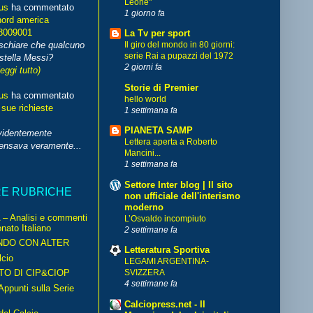
Leone"
us
ha commentato
1 giorno fa
nord america
8009001
La Tv per sport
schiare che qualcuno
Il giro del mondo in 80 giorni:
serie Rai a pupazzi del 1972
stella Messi?
2 giorni fa
leggi tutto)
Storie di Premier
us
ha commentato
hello world
 sue richieste
1 settimana fa
PIANETA SAMP
videntemente
Lettera aperta a Roberto
pensava veramente...
Mancini...
1 settimana fa
Settore Inter blog | Il sito
RE RUBRICHE
non ufficiale dell'interismo
moderno
– Analisi e commenti
L’Osvaldo incompiuto
nato Italiano
2 settimane fa
NDO CON ALTER
Letteratura Sportiva
cio
LEGAMI ARGENTINA-
TO DI CIP&CIOP
SVIZZERA
4 settimane fa
ppunti sulla Serie
Calciopress.net - Il