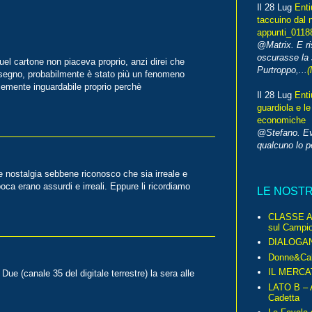
Il 28 Lug
Enti
taccuino dal 
appunti_0118
@Matrix. E ri
oscurasse la 
el cartone non piaceva proprio, anzi direi che
Purtroppo,...
(
n segno, probabilmente è stato più un fenomeno
cemente inguardabile proprio perchè
Il 28 Lug
Enti
guardiola e le
economiche
@Stefano. E
qualcuno lo 
e nostalgia sebbene riconosco che sia irreale e
poca erano assurdi e irreali. Eppure li ricordiamo
LE NOST
CLASSE A 
sul Campio
DIALOGA
Donne&Cal
IL MERCA
Due (canale 35 del digitale terrestre) la sera alle
LATO B – A
Cadetta