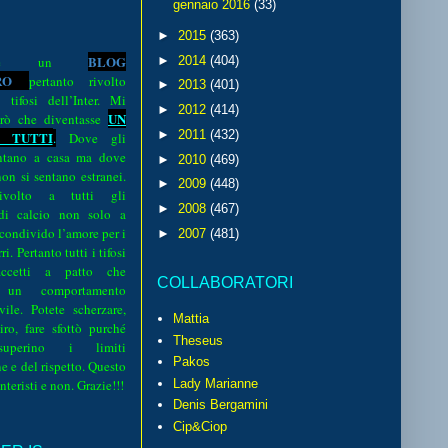
gennaio 2016
(33)
►
2015
(363)
BLOG
►
2014
(404)
o è un
R
O
pertanto rivolto
►
2013
(401)
i tifosi dell’Inter. Mi
►
2012
(414)
UN
rò che diventasse
►
2011
(432)
 TUTTI
.
Dove gli
sentano a casa ma dove
►
2010
(469)
 non si sentano estranei.
►
2009
(448)
volto a tutti gli
►
2008
(467)
 di calcio non solo a
 condivido l’amore per i
►
2007
(481)
i. Pertanto tutti i tifosi
ccetti a patto che
COLLABORATORI
 un comportamento
vile. Potete scherzare,
Mattia
iro, fare sfottò purché
Theseus
perino i limiti
Pakos
e e del rispetto. Questo
interisti e non. Grazie!!!
Lady Marianne
Denis Bergamini
Cip&Ciop