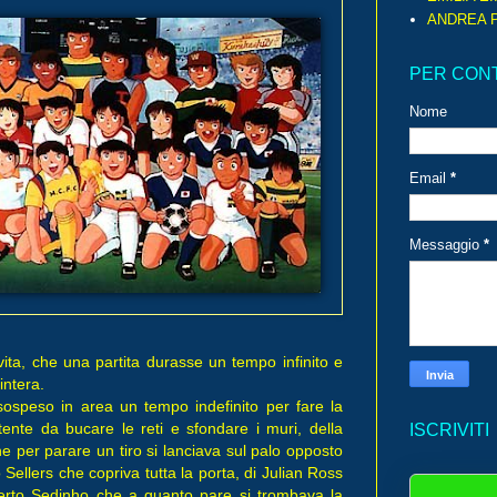
ANDREA P
PER CON
Nome
Email
*
Messaggio
*
ita, che una partita durasse un tempo infinito e
intera.
sospeso in area un tempo indefinito per fare la
tente da bucare le reti e sfondare i muri, della
ISCRIVITI
he per parare un tiro si lanciava sul palo opposto
 Sellers che copriva tutta la porta, di Julian Ross
erto Sedinho che a quanto pare si trombava la