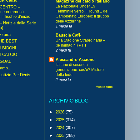
del Calcio
Magazine del calcio italiano
La Nazionale Under 19
 CENTRO –
Femminile verso il Round 1 del
ni e commenti
il fischio d’inizio
Campionato Europeo: il gruppo
delle Azzurrine
Notizie dalla Serie
1 mese fa
o)
zzurra
Bauscia Cafè
Una Stagione Straordinaria –
HE BEST
(le immagini) PT 1
I BIDONI
2 mesi fa
I CALCIO
Alessandro Ascione
GOAL
Italiano di seconda
amo...
generazione: cos’è? Mistero
iustizia Per Denis
della fede
2 mesi fa
Mostra tutto
ARCHIVIO BLOG
►
2026
(75)
►
2025
(314)
►
2024
(307)
►
2023
(299)