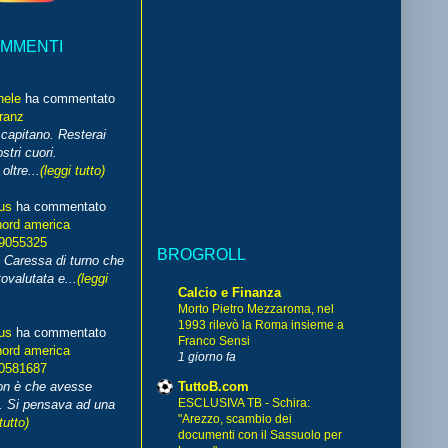
OMMENTI
hele
ha commentato
franz
capitano. Resterai
stri cuori.
ltre...
(leggi tutto)
us
ha commentato
nord america
99055325
BROGROLL
i Caressa di turno che
ovalutata e...
(leggi
Calcio e Finanza
Morto Pietro Mezzaroma, nel
1993 rilevò la Roma insieme a
us
ha commentato
Franco Sensi
nord america
1 giorno fa
70581687
TuttoB.com
non è che avesse
ESCLUSIVA TB - Schira:
. Si pensava ad una
"Arezzo, scambio dei
tutto)
documenti con il Sassuolo per