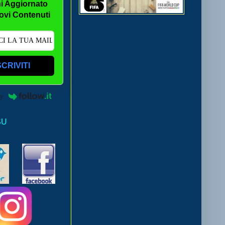
i Aggiornato
ovi Contenuti
SCRIVITI
by
SU