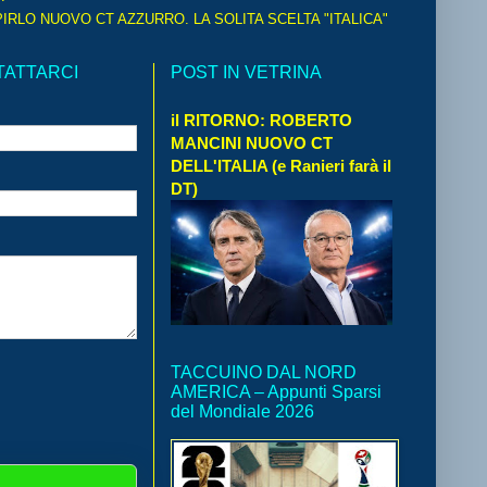
IRLO NUOVO CT AZZURRO. LA SOLITA SCELTA "ITALICA"
TATTARCI
POST IN VETRINA
il RITORNO: ROBERTO
MANCINI NUOVO CT
DELL'ITALIA (e Ranieri farà il
DT)
TACCUINO DAL NORD
AMERICA – Appunti Sparsi
del Mondiale 2026