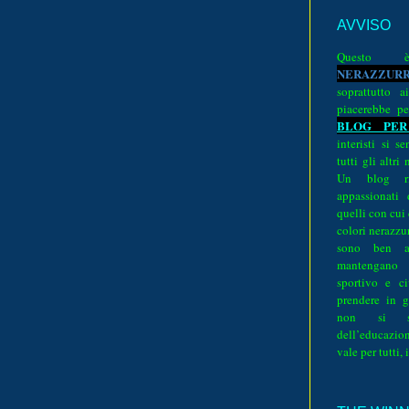
AVVISO
Quest
N
E
R
A
Z
Z
U
R
soprattutto a
piacerebbe pe
BLOG PER
interisti si 
tutti gli altri
Un blog ri
appassionati
quelli con cui
colori nerazzurr
sono ben a
mantengano
sportivo e ci
prendere in g
non si su
dell’educazion
vale per tutti, 