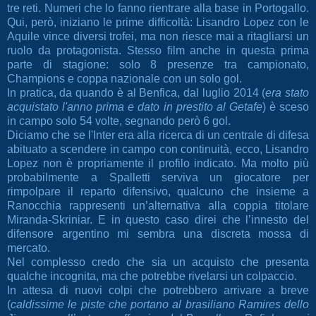
tre reti. Numeri che lo fanno rientrare alla base in Portogallo.
Qui, però, iniziano le prime difficoltà: Lisandro Lopez con le
Aquile vince diversi trofei, ma non riesce mai a ritagliarsi un
ruolo da protagonista. Stesso film anche in questa prima
parte di stagione: solo 8 presenze tra campionato,
Champions e coppa nazionale con un solo gol.
In pratica, da quando è al Benfica, dal luglio 2014 (
era stato
acquistato l'anno prima e dato in prestito al Getafe
) è sceso
in campo solo 54 volte, segnando però 6 gol.
Diciamo che se l'Inter era alla ricerca di un centrale di difesa
abituato a scendere in campo con continuità, ecco, Lisandro
Lopez non è propriamente il profilo indicato. Ma molto più
probabilmente a Spalletti serviva un giocatore per
rimpolpare il reparto difensivo, qualcuno che insieme a
Ranocchia rappresenti un’alternativa alla coppia titolare
Miranda-Skriniar. E in questo caso direi che l’innesto del
difensore argentino mi sembra una discreta mossa di
mercato.
Nel complesso credo che sia un acquisto che presenta
qualche incognita, ma che potrebbe rivelarsi un colpaccio.
In attesa di nuovi colpi che potrebbero arrivare a breve
(
caldissime le piste che portano al brasiliano Ramires dello