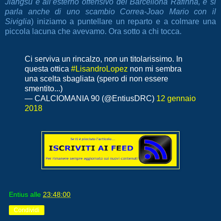
Jiangsu e all’esterno offensivo del Barcellona Rafinha, e si
parla anche di uno scambio Correa-Joao Mario con il
Siviglia
) iniziamo a puntellare un reparto e a colmare una
piccola lacuna che avevamo. Ora sotto a chi tocca.
Ci serviva un rincalzo, non un titolarissimo. In
questa ottica
#LisandroLopez
non mi sembra
una scelta sbagliata (spero di non essere
smentito...)
— CALCIOMANIA 90 (@EntiusDRC)
12 gennaio
2018
Entius
alle
23:48:00
Condividi