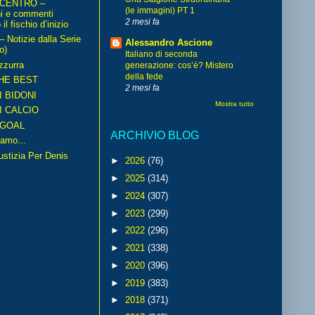
 CENTRO –
(le immagini) PT 1
ni e commenti
2 mesi fa
il fischio d’inizio
Notizie dalla Serie
Alessandro Ascione
o)
Italiano di seconda
zzurra
generazione: cos’è? Mistero
della fede
HE BEST
2 mesi fa
I BIDONI
Mostra tutto
I CALCIO
GOAL
ARCHIVIO BLOG
amo...
iustizia Per Denis
►
2026
(76)
►
2025
(314)
►
2024
(307)
►
2023
(299)
►
2022
(296)
►
2021
(338)
►
2020
(396)
►
2019
(383)
►
2018
(371)