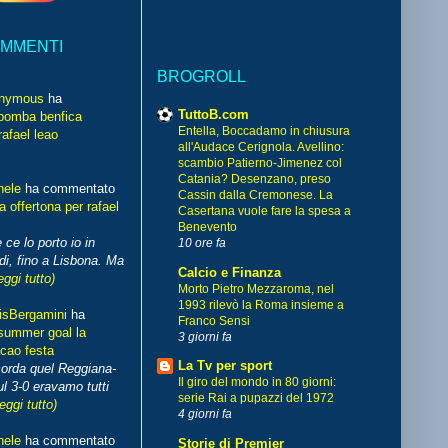
OMMENTI
BROGROLL
nymous
ha
TuttoB.com
bomba benfica
Entella, Boccadamo in chiusura
rafael leao
all'Audace Cerignola. Avellino:
scambio Patierno-Jimenez col
Catania? Desenzano, preso
hele
ha commentato
Cassin dalla Cremonese. La
 offertona per rafael
Casertana vuole fare la spesa a
Benevento
 ce lo porto io in
10 ore fa
di, fino a Lisbona. Ma
Calcio e Finanza
eggi tutto)
Morto Pietro Mezzaroma, nel
1993 rilevò la Roma insieme a
isBergamini
ha
Franco Sensi
summer goal la
3 giorni fa
cao festa
La Tv per sport
corda quel Reggiana-
Il giro del mondo in 80 giorni:
l 3-0 eravamo tutti
serie Rai a pupazzi del 1972
leggi tutto)
4 giorni fa
hele
ha commentato
Storie di Premier