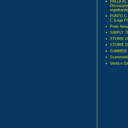
PALLA AL
Discussio
aspettando 
PUNTO C – 
C (Lega Pr
Prole Nera
SIMPLY T
STORIE D
STORIE D
SUMMER 
Scommetti
Verità e G