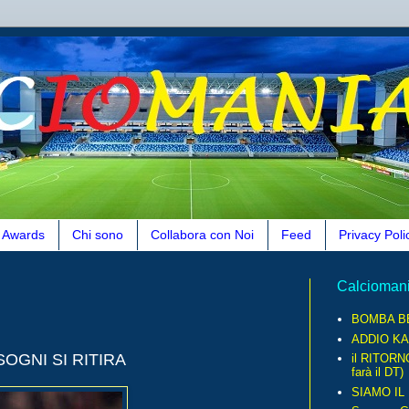
Awards
Chi sono
Collabora con Noi
Feed
Privacy Poli
Calcioman
BOMBA B
ADDIO KA
OGNI SI RITIRA
il RITORN
farà il DT)
SIAMO IL