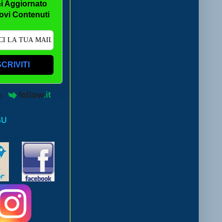
i Aggiornato
ovi Contenuti
SCRIVITI
by
SU