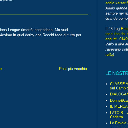
addio kaiser 
Addio grande 
sempre nei no
Grande uomo o
Il 28 Lug
Enti
ions League rimarrà leggendaria. Ma vuoi
taccuino dal 
 94esimo in quel derby che Rocchi fece di tutto per
appunti_014
Vallo a dire a
l'avevano sott
tutto)
e
Post più vecchio
LE NOST
CLASSE A 
sul Campio
DIALOGA
Donne&Cal
IL MERCA
LATO B – A
Cadetta
Le Favole 