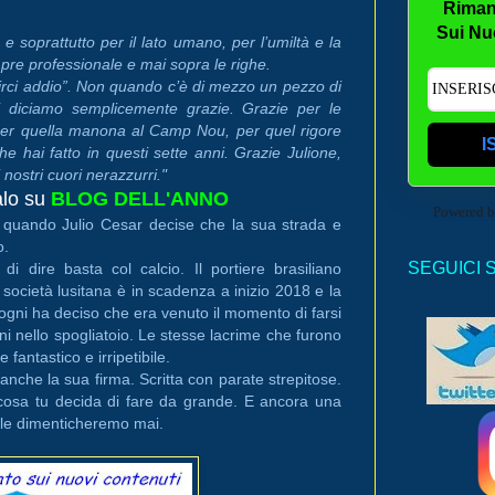
Riman
Sui Nu
 soprattutto per il lato umano, per l’umiltà e la
pre professionale e mai sopra le righe.
irci addio”. Non quando c’è di mezzo un pezzo di
ti diciamo semplicemente grazie. Grazie per le
, per quella manona al Camp Nou, per quel rigore
I
 hai fatto in questi sette anni. Grazie Julione,
nostri cuori nerazzurri."
lo su
BLOG DELL'ANNO
Powered 
 quando Julio Cesar decise che la sua strada e
o.
SEGUICI 
 dire basta col calcio. Il portiere brasiliano
 società lusitana è in scadenza a inizio 2018 e la
gni ha deciso che era venuto il momento di farsi
i nello spogliatoio. Le stesse lacrime che furono
 fantastico e irripetibile.
anche la sua firma. Scritta con parate strepitose.
i cosa tu decida di fare da grande. E ancora una
n le dimenticheremo mai.