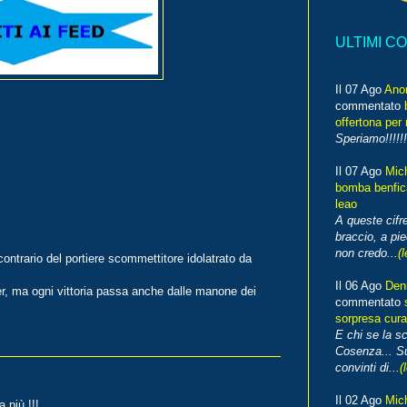
ULTIMI C
Il 07 Ago
Ano
commentato
offertona per 
Speriamo!!!!!!
Il 07 Ago
Mic
bomba benfica
leao
A queste cifre
braccio, a pie
non credo...
(l
ontrario del portiere scommettitore idolatrato da
Il 06 Ago
Den
ber, ma ogni vittoria passa anche dalle manone dei
commentato
sorpresa cura
E chi se la s
Cosenza... Su
convinti di...
(
Il 02 Ago
Mic
 più !!!