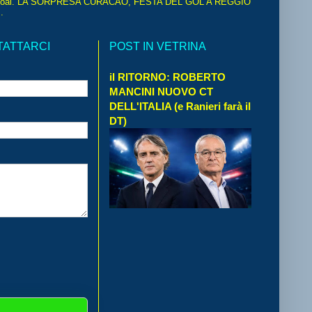
oal. LA SORPRESA CURACAO, FESTA DEL GOL A REGGIO
.
TATTARCI
POST IN VETRINA
il RITORNO: ROBERTO
MANCINI NUOVO CT
DELL'ITALIA (e Ranieri farà il
DT)