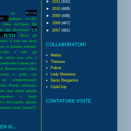
►
2011
(432)
►
2010
(469)
BLOG
o è un
►
2009
(448)
R
O
pertanto rivolto
►
2008
(467)
i tifosi dell’Inter. Mi
UN
rò che diventasse
►
2007
(481)
 TUTTI
.
Dove gli
sentano a casa ma dove
COLLABORATORI
 non si sentano estranei.
volto a tutti gli
Mattia
 di calcio non solo a
Theseus
 condivido l’amore per i
Pakos
i. Pertanto tutti i tifosi
ccetti a patto che
Lady Marianne
 un comportamento
Denis Bergamini
vile. Potete scherzare,
Cip&Ciop
iro, fare sfottò purché
perino i limiti
CONTATORE VISITE
e e del rispetto. Questo
interisti e non. Grazie!!!
R IS...