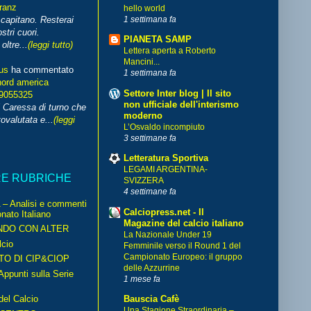
franz
hello world
1 settimana fa
capitano. Resterai
stri cuori.
PIANETA SAMP
ltre...
(leggi tutto)
Lettera aperta a Roberto
Mancini...
us
ha commentato
1 settimana fa
nord america
Settore Inter blog | Il sito
99055325
non ufficiale dell'interismo
i Caressa di turno che
moderno
ovalutata e...
(leggi
L’Osvaldo incompiuto
3 settimane fa
Letteratura Sportiva
LEGAMI ARGENTINA-
RE RUBRICHE
SVIZZERA
4 settimane fa
– Analisi e commenti
Calciopress.net - Il
nato Italiano
Magazine del calcio italiano
NDO CON ALTER
La Nazionale Under 19
cio
Femminile verso il Round 1 del
Campionato Europeo: il gruppo
TO DI CIP&CIOP
delle Azzurrine
ppunti sulla Serie
1 mese fa
del Calcio
Bauscia Cafè
Una Stagione Straordinaria –