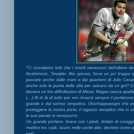
"Ci ricordiamo tutti che i trionfi nerazzurri dell’ultimo d
Ibrahimovic, Sneijder. Ma spesso, forse un po’ troppo s
passate anche dalle mani e dai guantoni di Julio Cesa
anche solo le punta delle dita per salvarci da un gol?
deviare un tiro difficilissimo di Messi. Magari senza qu
(…) Al di là di tutto per me rimarrà sempre il portierone 
grande e dal sorriso simpatico, l’Acchiappasogni che p
proteggere la nostra porta, il ragazzo semplice che in u
le sue parate in nerazzurro.
Un grande portiere, bravo con i piedi, dotato di coragg
reattivo tra i pali, sicuro nelle uscite alte, decisivo come 
pali).