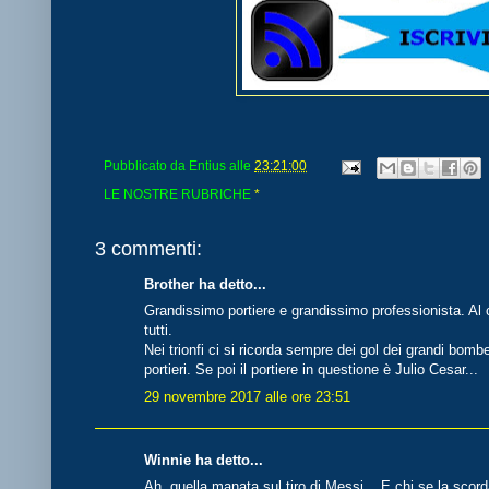
Pubblicato da
Entius
alle
23:21:00
LE NOSTRE RUBRICHE
*
3 commenti:
Brother ha detto...
Grandissimo portiere e grandissimo professionista. Al c
tutti.
Nei trionfi ci si ricorda sempre dei gol dei grandi bom
portieri. Se poi il portiere in questione è Julio Cesar...
29 novembre 2017 alle ore 23:51
Winnie ha detto...
Ah, quella manata sul tiro di Messi... E chi se la scorda