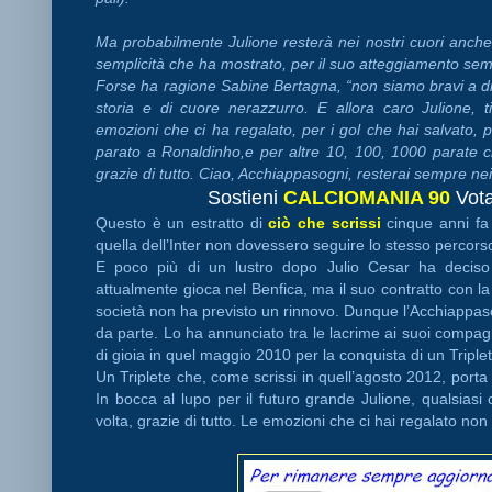
Ma probabilmente Julione resterà nei nostri cuori anche e
semplicità che ha mostrato, per il suo atteggiamento sem
Forse ha ragione Sabine Bertagna, “non siamo bravi a d
storia e di cuore nerazzurro. E allora caro Julione, 
emozioni che ci ha regalato, per i gol che hai salvato
parato a Ronaldinho,e per altre 10, 100, 1000 parate che
grazie di tutto. Ciao, Acchiappasogni, resterai sempre nei 
Sostieni
CALCIOMANIA 90
Vota
Questo è un estratto di
ciò che scrissi
cinque anni fa
quella dell’Inter non dovessero seguire lo stesso percors
E poco più di un lustro dopo Julio Cesar ha deciso di
attualmente gioca nel Benfica, ma il suo contratto con la
società non ha previsto un rinnovo. Dunque l’Acchiappaso
da parte. Lo ha annunciato tra le lacrime ai suoi compagn
di gioia in quel maggio 2010 per la conquista di un Triplete
Un Triplete che, come scrissi in quell’agosto 2012, porta 
In bocca al lupo per il futuro grande Julione, qualsias
volta, grazie di tutto. Le emozioni che ci hai regalato no