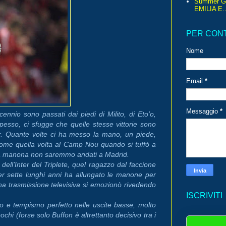
Summer G
EMILIA E..
PER CON
Nome
Email
*
Messaggio
*
ecennio sono passati dai piedi di Milito, di Eto’o,
pesso, ci sfugge che quelle stesse vittorie sono
r. Quante volte ci ha messo la mano, un piede,
 Come quella volta al Camp Nou quando si tuffò a
ella manona non saremmo andati a Madrid.
dell’Inter del Triplete, quel ragazzo dal faccione
er sette lunghi anni ha allungato le manone per
na trasmissione televisiva si emozionò rivedendo
ISCRIVITI
io e tempismo perfetto nelle uscite basse, molto
pochi (forse solo Buffon è altrettanto decisivo tra i