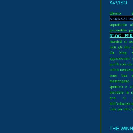
AVVISO
Quest
N
E
R
A
Z
Z
U
R
soprattutto a
piacerebbe pe
BLOG PER
interisti si 
tutti gli altri
Un blog ri
appassionati
quelli con cui
colori nerazzurr
sono ben a
mantengano
sportivo e ci
prendere in g
non si su
dell’educazion
vale per tutti, 
THE WINNE