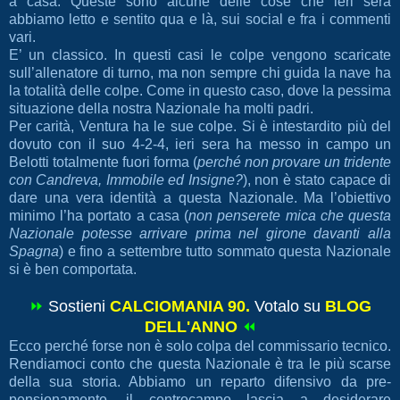
a casa. Queste sono alcune delle cose che ieri sera
abbiamo letto e sentito qua e là, sui social e fra i commenti
vari.
E’ un classico. In questi casi le colpe vengono scaricate
sull’allenatore di turno, ma non sempre chi guida la nave ha
la totalità delle colpe. Come in questo caso, dove la pessima
situazione della nostra Nazionale ha molti padri.
Per carità, Ventura ha le sue colpe. Si è intestardito più del
dovuto con il suo 4-2-4, ieri sera ha messo in campo un
Belotti totalmente fuori forma (
perché non provare un tridente
con Candreva, Immobile ed Insigne?
), non è stato capace di
dare una vera identità a questa Nazionale. Ma l’obiettivo
minimo l’ha portato a casa (
non penserete mica che questa
Nazionale potesse arrivare prima nel girone davanti alla
Spagna
) e fino a settembre tutto sommato questa Nazionale
si è ben comportata.
⏩
Sostieni
CALCIOMANIA 90.
Votalo su
BLOG
DELL'ANNO
⏪
Ecco perché forse non è solo colpa del commissario tecnico.
Rendiamoci conto che questa Nazionale è tra le più scarse
della sua storia. Abbiamo un reparto difensivo da pre-
pensionamento, il centrocampo lascia a desiderare