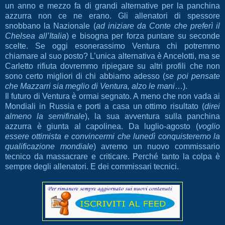
un anno e mezzo fa di grandi alternative per la panchina
azzurra non ce ne erano. Gli allenatori di spessore
snobbano la Nazionale (
ad iniziare da Conte che preferì il
Chelsea all’Italia
) e bisogna per forza puntare su seconde
scelte. Se oggi esonerassimo Ventura chi potremmo
chiamare al suo posto? L’unica alternativa è Ancelotti, ma se
Carletto rifiuta dovremmo ripiegare su altri profili che non
sono certo migliori di chi abbiamo adesso (
se poi pensate
che Mazzarri sia meglio di Ventura, alzo le mani
…).
Il futuro di Ventura è ormai segnato. A meno che non vada ai
Mondiali in Russia e porti a casa un ottimo risultato (
direi
almeno la semifinale
), la sua avventura sulla panchina
azzurra è giunta al capolinea. Da luglio-agosto (
voglio
essere ottimista e convincermi che lunedì conquisteremo la
qualificazione mondiale
) avremo un nuovo commissario
tecnico da massacrare e criticare. Perché tanto la colpa è
sempre degli allenatori. E dei commissari tecnici.