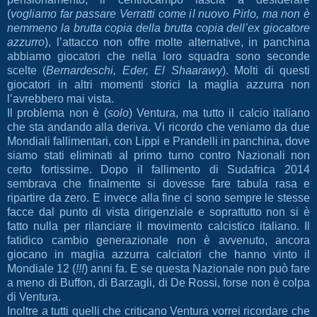
(
vogliamo far passare Verratti come il nuovo Pirlo, ma non è
nemmeno la brutta copia della brutta copia dell’ex giocatore
azzurro
), l’attacco non offre molte alternative, in panchina
abbiamo giocatori che nella loro squadra sono seconde
scelte (
Bernardeschi, Eder, El Shaarawy
). Molti di questi
giocatori in altri momenti storici la maglia azzurra non
l’avrebbero mai vista.
Il problema non è (
solo
) Ventura, ma tutto il calcio italiano
che sta andando alla deriva. Vi ricordo che veniamo da due
Mondiali fallimentari, con Lippi e Prandelli in panchina, dove
siamo stati eliminati al primo turno contro Nazionali non
certo fortissime. Dopo il fallimento di Sudafrica 2014
sembrava che finalmente si dovesse fare tabula rasa e
ripartire da zero. E invece alla fine ci sono sempre le stesse
facce dal punto di vista dirigenziale e soprattutto non si è
fatto nulla per rilanciare il movimento calcistico italiano. Il
fatidico cambio generazionale non è avvenuto, ancora
giocano in maglia azzurra calciatori che hanno vinto il
Mondiale 12 (
!!!
) anni fa. E se questa Nazionale non può fare
a meno di Buffon, di Barzagli, di De Rossi, forse non è colpa
di Ventura.
Inoltre a tutti quelli che criticano Ventura vorrei ricordare che