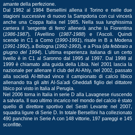
amante della perfezione.
Dal 1982 al 1984 Bersellini allena il Torino e nelle due
stagioni successive di nuovo la Sampdoria con cui vincerà
anche una Coppa Italia nel 1985. Nella sua lunghissima
carriera il 'sergente di ferro' allenerà anche la Fiorentina
(
1986-1987
), l'Avellino (
1987-1988
) e l'Ascoli. Quindi
scende in C1 a Como (
1990-1991
), risale in B a Modena
(
1991-1992
), a Bologna (
1992-1993
), e a Pisa (
da febbraio a
giugno del 1994
). L'ultima esperienza italiana di un certo
livello è in C1 al Saronno dal 1995 al 1997. Dal 1998 al
1999 è chiamato alla guida della Libia. Nel 2001 lascia la
nazionale per allenare il club del Al-Ahly, nel 2002, passato
alla società Al-Ittihad vince il campionato di calcio libico
allenando tra gli altri Al-Sa'adi Gheddafi figlio del dittatore
libico poi visto in Italia al Perugia.
Nel 2006 torna in Italia in serie D alla Lavagnese riuscendo
a salvarla. Il suo ultimo incarico nel mondo del calcio è stato
quello di direttore sportivo del Sestri Levante nel 2007,
squadra ligure di Serie D. In totale Bersellini ha collezionato
490 panchine in Serie A con 148 vittorie, 197 pareggi e 145
sconfitte.