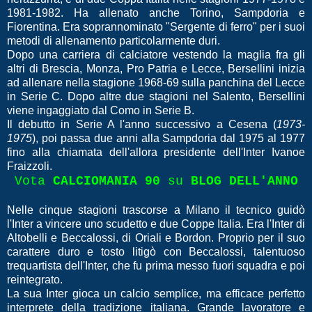
1981-1982. Ha allenato anche Torino, Sampdoria e
Fiorentina. Era soprannominato "Sergente di ferro" per i suoi
metodi di allenamento particolarmente duri.
Dopo una carriera di calciatore vestendo la maglia fra gli
altri di Brescia, Monza, Pro Patria e Lecce, Bersellini inizia
ad allenare nella stagione 1968-69 sulla panchina del Lecce
in Serie C. Dopo altre due stagioni nel Salento, Bersellini
viene ingaggiato dal Como in Serie B.
Il debutto in Serie A l'anno successivo a Cesena (
1973-
1975
), poi passa due anni alla Sampdoria dal 1975 al 1977
fino alla chiamata dell'allora presidente dell'Inter Ivanoe
Fraizzoli.
Vota
CALCIOMANIA 90
su
BLOG DELL'ANNO
Nelle cinque stagioni trascorse a Milano il tecnico guidò
l'Inter a vincere uno scudetto e due Coppe Italia. Era l'Inter di
Altobelli e Beccalossi, di Oriali e Bordon. Proprio per il suo
carattere duro e tosto litigò con Beccalossi, talentuoso
trequartista dell'Inter, che fu prima messo fuori squadra e poi
reintegrato.
La sua Inter gioca un calcio semplice, ma efficace perfetto
interprete della tradizione italiana. Grande lavoratore e