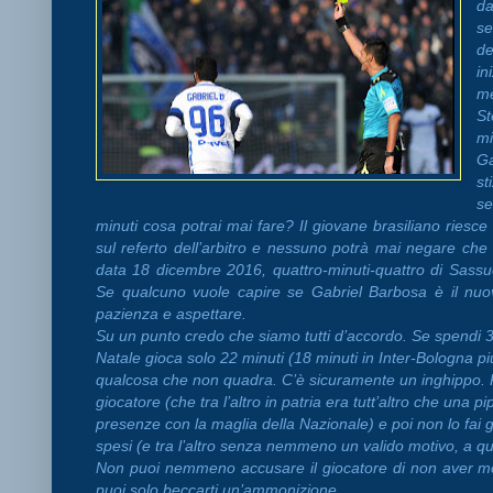
da
s
de
in
me
St
mi
Ga
st
s
minuti cosa potrai mai fare? Il giovane brasiliano riesc
sul referto dell’arbitro e nessuno potrà mai negare che
data 18 dicembre 2016, quattro-minuti-quattro di Sassu
Se qualcuno vuole capire se Gabriel Barbosa è il nu
pazienza e aspettare.
Su un punto credo che siamo tutti d’accordo. Se spendi 3
Natale gioca solo 22 minuti (18 minuti in Inter-Bologna più 
qualcosa che non quadra. C’è sicuramente un inghippo. P
giocatore (che tra l’altro in patria era tutt’altro che una 
presenze con la maglia della Nazionale) e poi non lo fai gi
spesi (e tra l’altro senza nemmeno un valido motivo, a q
Non puoi nemmeno accusare il giocatore di non aver mos
puoi solo beccarti un’ammonizione.