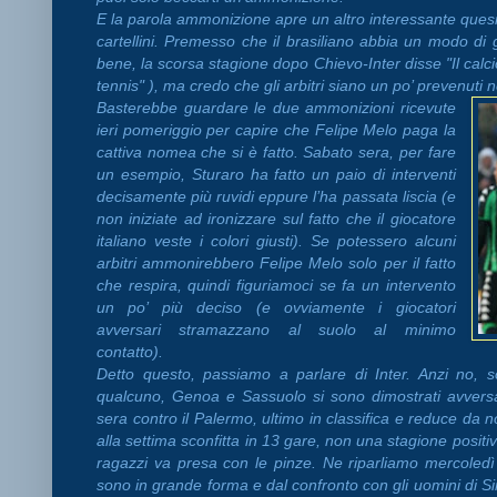
E la parola ammonizione apre un altro interessante quesit
cartellini. Premesso che il brasiliano abbia un modo di 
bene, la scorsa stagione dopo Chievo-Inter disse "Il calci
tennis" ), ma credo che gli arbitri siano un po’ prevenuti n
Basterebbe guardare le due ammonizioni ricevute
ieri pomeriggio per capire che Felipe Melo paga la
cattiva nomea che si è fatto. Sabato sera, per fare
un esempio, Sturaro ha fatto un paio di interventi
decisamente più ruvidi eppure l’ha passata liscia (e
non iniziate ad ironizzare sul fatto che il giocatore
italiano veste i colori giusti). Se potessero alcuni
arbitri ammonirebbero Felipe Melo solo per il fatto
che respira, quindi figuriamoci se fa un intervento
un po’ più deciso (e ovviamente i giocatori
avversari stramazzano al suolo al minimo
contatto).
Detto questo, passiamo a parlare di Inter. Anzi no, 
qualcuno, Genoa e Sassuolo si sono dimostrati avversari
sera contro il Palermo, ultimo in classifica e reduce da 
alla settima sconfitta in 13 gare, non una stagione positiv
ragazzi va presa con le pinze. Ne riparliamo mercoledì 
sono in grande forma e dal confronto con gli uomini di S