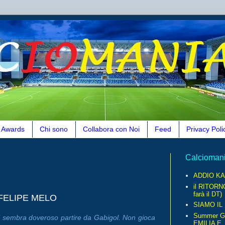
Awards
Chi sono
Collabora con Noi
Feed
Privacy Poli
Calcioman
ADDIO KA
il RITORN
farà il DT)
 FELIPE MELO
SIAMO IL
Summer G
 sembra doveroso partire da Gabigol. Non gioca
EMILIA E..