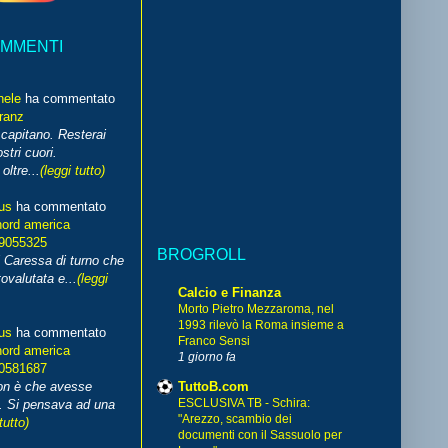
OMMENTI
hele
ha commentato
franz
capitano. Resterai
stri cuori.
ltre...
(leggi tutto)
us
ha commentato
nord america
99055325
BROGROLL
i Caressa di turno che
ovalutata e...
(leggi
Calcio e Finanza
Morto Pietro Mezzaroma, nel
1993 rilevò la Roma insieme a
us
ha commentato
Franco Sensi
nord america
1 giorno fa
70581687
TuttoB.com
non è che avesse
ESCLUSIVA TB - Schira:
. Si pensava ad una
"Arezzo, scambio dei
tutto)
documenti con il Sassuolo per