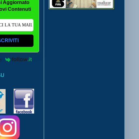
i Aggiornato
ovi Contenuti
SCRIVITI
by
SU