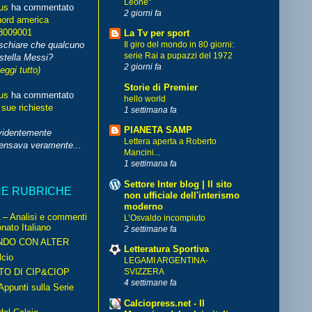
Leone"
us
ha commentato
2 giorni fa
nord america
8009001
La Tv per sport
schiare che qualcuno
Il giro del mondo in 80 giorni:
serie Rai a pupazzi del 1972
stella Messi?
2 giorni fa
leggi tutto)
Storie di Premier
us
ha commentato
hello world
 sue richieste
1 settimana fa
PIANETA SAMP
videntemente
Lettera aperta a Roberto
pensava veramente...
Mancini...
1 settimana fa
Settore Inter blog | Il sito
RE RUBRICHE
non ufficiale dell'interismo
moderno
– Analisi e commenti
L’Osvaldo incompiuto
nato Italiano
2 settimane fa
NDO CON ALTER
Letteratura Sportiva
cio
LEGAMI ARGENTINA-
TO DI CIP&CIOP
SVIZZERA
4 settimane fa
ppunti sulla Serie
Calciopress.net - Il