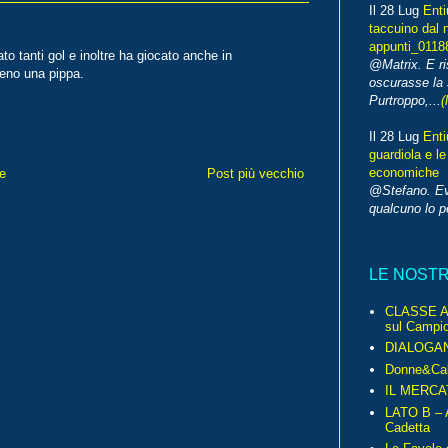
Il 28 Lug
Enti
taccuino dal 
appunti_0118
o tanti gol e inoltre ha giocato anche in
@Matrix. E ri
eno una pippa.
oscurasse la 
Purtroppo,...
(
Il 28 Lug
Enti
guardiola e le
economiche
e
Post più vecchio
@Stefano. E
qualcuno lo 
LE NOST
CLASSE A 
sul Campio
DIALOGA
Donne&Cal
IL MERCA
LATO B – A
Cadetta