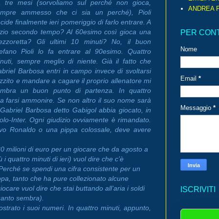
 tre mesi (sorvoliamo sul perché non gioca,
ANDREA P
empre ammesso che ci sia un perché), Pioli
cide finalmente ieri pomeriggio di farlo entrare. A
izio secondo tempo? Al 60esimo così gioca una
PER CON
zzoretta? Gli ultimi 10 minuti? No, il buon
Nome
efano Pioli lo fa entrare al 90esimo. Quattro
nuti, sempre meglio di niente. Già il fatto che
briel Barbosa entri in campo invece di svoltarsi
Email
*
izzito e mandare a cagare il proprio allenatore mi
embra un buon punto di partenza. In quattro
e a farsi ammonire. Se non altro il suo nome sarà
Messaggio
*
 Gabriel Barbosa detto Gabigol abbia giocato, in
olo-Inter. Ogni giudizio ovviamente è rimandato.
ovo Ronaldo o una pippa colossale, deve avere
0 milioni di euro per un giocare che da agosto a
i quattro minuti di ieri) vuol dire che c’è
erché se spendi una cifra consistente per un
pippa, tanto che ha pure collezionato alcune
ocare vuol dire che stai buttando all’aria i soldi
ISCRIVITI
uanto sembra).
trato i suoi numeri. In quattro minuti, appunto,