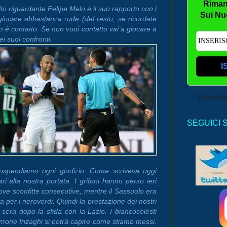
Riman
o riguardante Felipe Melo e il suo rapporto con i
Sui Nu
giocare abbastanza rude (del resto, se ricordate
o è contatto. Se non vuoi contatto vai a giocare a
ei suoi confronti.
I
Powered 
SEGUICI 
sospendiamo ogni giudizio. Come scriveva oggi
 alla nostra portata. I grifoni hanno perso ieri
nove sconfitte consecutive, mentre il Sassuolo era
a per i neroverdi. Quindi la prestazione dei nostri
sera dopo la sfida con la Lazio. I biancocelesti
imone Inzaghi si potrà capire come stiamo messi.