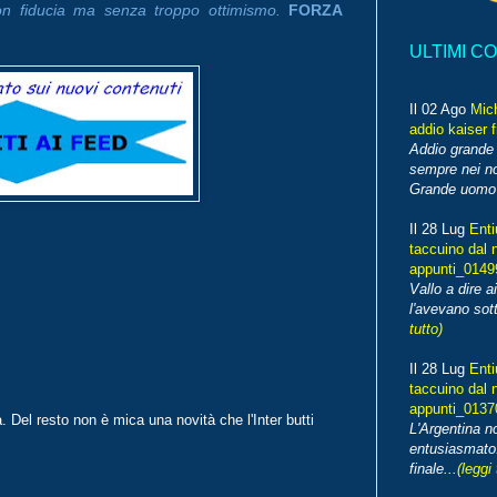
n fiducia ma senza troppo ottimismo.
FORZA
ULTIMI C
Il 02 Ago
Mic
addio kaiser 
Addio grande 
sempre nei no
Grande uomo o
Il 28 Lug
Enti
taccuino dal 
appunti_014
Vallo a dire a
l'avevano sott
tutto)
Il 28 Lug
Enti
taccuino dal 
appunti_013
Del resto non è mica una novità che l'Inter butti
L'Argentina 
entusiasmato
finale...
(leggi 