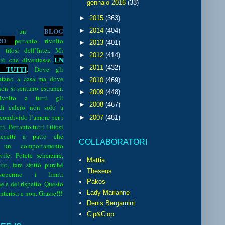
gennaio 2016
(33)
►
2015
(363)
BLOG
►
2014
(404)
o è un
R
O
pertanto rivolto
►
2013
(401)
i tifosi dell’Inter. Mi
►
2012
(414)
UN
rò che diventasse
►
2011
(432)
 TUTTI
.
Dove gli
sentano a casa ma dove
►
2010
(469)
 non si sentano estranei.
►
2009
(448)
volto a tutti gli
►
2008
(467)
 di calcio non solo a
 condivido l’amore per i
►
2007
(481)
i. Pertanto tutti i tifosi
ccetti a patto che
COLLABORATORI
 un comportamento
vile. Potete scherzare,
Mattia
iro, fare sfottò purché
Theseus
perino i limiti
Pakos
e e del rispetto. Questo
interisti e non. Grazie!!!
Lady Marianne
Denis Bergamini
Cip&Ciop