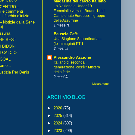
del Calcio
Magazine del calcio italiano
La Nazionale Under 19
 CENTRO –
Femminile verso il Round 1 del
ni e commenti
il fischio d’inizio
Campionato Europeo: il gruppo
delle Azzurrine
Notizie dalla Serie
1 mese fa
o)
zzurra
Bauscia Cafè
Una Stagione Straordinaria –
HE BEST
(le immagini) PT 1
I BIDONI
2 mesi fa
I CALCIO
Alessandro Ascione
GOAL
Italiano di seconda
amo...
generazione: cos’è? Mistero
iustizia Per Denis
della fede
2 mesi fa
Mostra tutto
ARCHIVIO BLOG
►
2026
(75)
►
2025
(314)
►
2024
(307)
►
2023
(299)