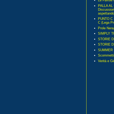
Le Favole 
PALLA AL
Discussio
aspettando 
PUNTO C – 
C (Lega Pr
Prole Nera
SIMPLY T
STORIE D
STORIE D
SUMMER 
Scommetti
Verità e G