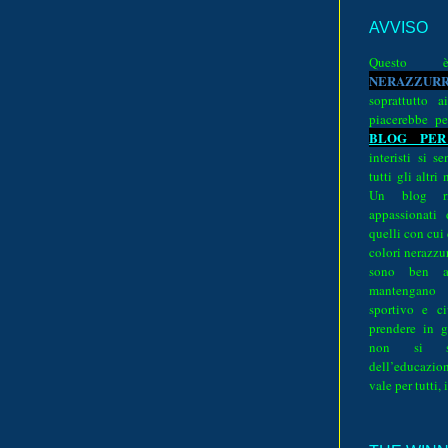
AVVISO
Quest
N
E
R
A
Z
Z
U
R
soprattutto a
piacerebbe pe
BLOG PER
interisti si 
tutti gli altri
Un blog ri
appassionati
quelli con cui
colori nerazzurr
sono ben a
mantengano
sportivo e ci
prendere in g
non si su
dell’educazion
vale per tutti, 