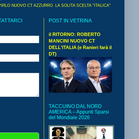
IRLO NUOVO CT AZZURRO. LA SOLITA SCELTA "ITALICA"
TATTARCI
POST IN VETRINA
il RITORNO: ROBERTO
MANCINI NUOVO CT
DELL'ITALIA (e Ranieri farà il
DT)
TACCUINO DAL NORD
AMERICA – Appunti Sparsi
del Mondiale 2026