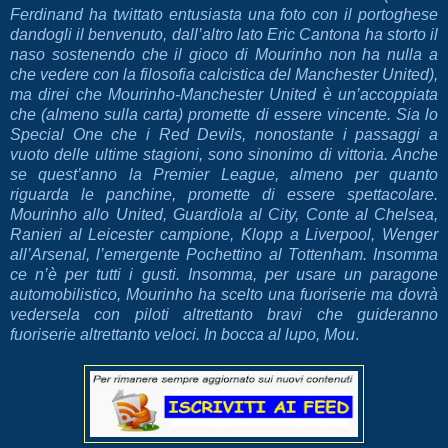
Ferdinand ha twittato entusiasta una foto con il portoghese
dandogli il benvenuto, dall’altro lato Eric Cantona ha storto il
naso sostenendo che il gioco di Mourinho non ha nulla a
che vedere con la filosofia calcistica del Manchester United),
ma direi che Mourinho-Manchester United è un’accoppiata
che (almeno sulla carta) promette di essere vincente. Sia lo
Special One che i Red Devils, nonostante i passaggi a
vuoto delle ultime stagioni, sono sinonimo di vittoria. Anche
se quest’anno la Premier League, almeno per quanto
riguarda le panchine, promette di essere spettacolare.
Mourinho allo United, Guardiola al City, Conte al Chelsea,
Ranieri al Leicester campione, Klopp a Liverpool, Wenger
all’Arsenal, l’emergente Pochettino al Tottenham. Insomma
ce n’è per tutti i gusti. Insomma, per usare un paragone
automobilistico, Mourinho ha scelto una fuoriserie ma dovrà
vedersela con piloti altrettanto bravi che guideranno
fuoriserie altrettanto veloci. In bocca al lupo, Mou
.