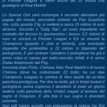
in Premier League. E meno anche dei 15 milioni che
guadagnò al Real Madrid.
Lo Special One sarà comunque il secondo allenatore più
pagato del mondo, preceduto soltanto da Pep Guardiola
che, sulla sponda City, si metterà in tasca 15 milioni di euro
all'anno. Secondo il "Daily Star", un ruolo importante nel
contratto del tecnico lo giocheranno i bonus: 3,3 milioni di
euro se vincerà la Premier League e 6,6 se vincerà la
Champions (quando il club vi tornerà), una eventuale
doppietta che porterebbe a 22 milioni lo stipendio del
portoghese. E per centrare l'obiettivo il portoghese ha già il
primo colpo in canna: per radio-mercato, infatti, è in arrivo
Zlatan Ibrahimovic dal Psg.
Insomma dopo Porto, Chelsea, Inter, Real Madrid e di nuovo
Chelsea (dove ha collezionato 22 trofei, tra cui due
Champions League) la carriera di Mou riparte da un’altra
panchina prestigiosa. Per dire la verità, già in tempi lontani il
portoghese aveva espresso il desiderio di poter un giorno
sedersi sulla panchina dello United, magari al termine del
regno di Ferguson. E alla fine il suo sogno è diventato
concreto.
Non tutti hanno accolto con entusiasmo la notizia (se Rio