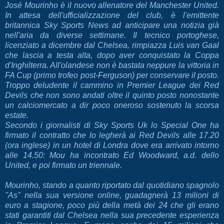
José Mourinho è il nuovo allenatore del Manchester United.
In attesa dell'ufficializzazione del club, è l'emittente
britannica Sky Sports News ad anticipare una notizia già
nell'aria da diverse settimane. Il tecnico portoghese,
licenziato a dicembre dal Chelsea, rimpiazza Luis van Gaal
che lascia a testa alta, dopo aver conquistato la Coppa
d'Inghilterra. All'olandese non è bastata neppure la vittoria in
FA Cup (primo trofeo post-Ferguson) per conservare il posto.
Troppo deludente il cammino in Premier League dei Red
Devils che non sono andati oltre il quinto posto nonostante
un calciomercato a dir poco oneroso sostenuto la scorsa
estate.
Secondo i giornalisti di Sky Sports Uk lo Special One ha
firmato il contratto che lo legherà ai Red Devils alle 17.20
(ora inglese) in un hotel di Londra dove era arrivato intorno
alle 14.50: Mou ha incontrato Ed Woodward, a.d. dello
United, e poi firmato un triennale.
Mourinho, stando a quanto riportato dal quotidiano spagnolo
"As" nella sua versione online, guadagnerà 13 milioni di
euro a stagione, poco più della metà dei 24 che gli erano
stati garantiti dal Chelsea nella sua precedente esperienza