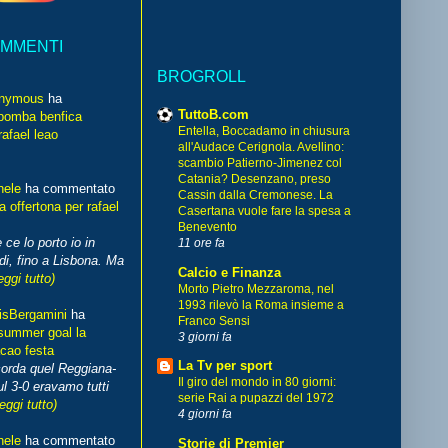
OMMENTI
BROGROLL
nymous
ha
TuttoB.com
bomba benfica
Entella, Boccadamo in chiusura
rafael leao
all'Audace Cerignola. Avellino:
scambio Patierno-Jimenez col
Catania? Desenzano, preso
hele
ha commentato
Cassin dalla Cremonese. La
 offertona per rafael
Casertana vuole fare la spesa a
Benevento
 ce lo porto io in
11 ore fa
di, fino a Lisbona. Ma
Calcio e Finanza
eggi tutto)
Morto Pietro Mezzaroma, nel
1993 rilevò la Roma insieme a
isBergamini
ha
Franco Sensi
summer goal la
3 giorni fa
cao festa
La Tv per sport
corda quel Reggiana-
Il giro del mondo in 80 giorni:
l 3-0 eravamo tutti
serie Rai a pupazzi del 1972
leggi tutto)
4 giorni fa
hele
ha commentato
Storie di Premier