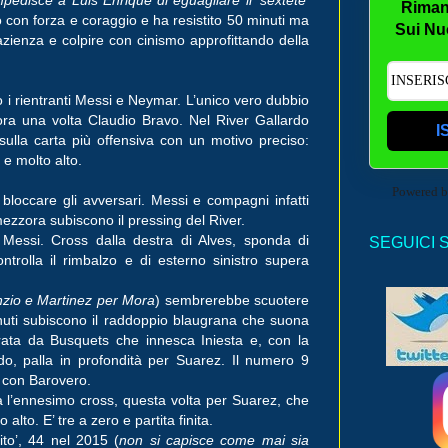
Riman
to con forza e coraggio e ha resistito 50 minuti ma
Sui Nu
zienza e colpire con cinismo approfittando della
o i rientranti Messi e Neymar. L’unico vero dubbio
ora una volta Claudio Bravo. Nel River Gallardo
I
sulla carta più offensiva con un motivo preciso:
 e molto alto.
Powered 
bloccare gli avversari. Messi e compagni infatti
ezzora subiscono il pressing del River.
 Messi. Cross dalla destra di Alves, sponda di
SEGUICI 
rolla il rimbalzo e di esterno sinistro supera
nzio e Martinez per Mora
) sembrerebbe scuotere
uti subiscono il raddoppio blaugrana che suona
rata da Busquets che innesca Iniesta e, con la
rdo, palla in profondità per Suarez. Il numero 9
u con Barovero.
 l’ennesimo cross, questa volta per Suarez, che
 alto. E’ tre a zero e partita finita.
lito’, 44 nel 2015 (
non si capisce come mai sia