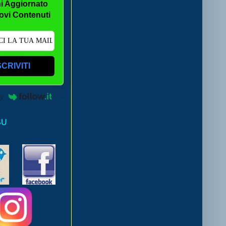
i Aggiornato
ovi Contenuti
SCRIVITI
by
SU