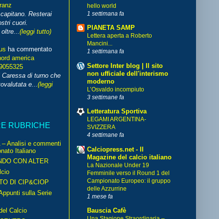
franz
hello world
1 settimana fa
capitano. Resterai
stri cuori.
PIANETA SAMP
ltre...
(leggi tutto)
Lettera aperta a Roberto
Mancini...
us
ha commentato
1 settimana fa
nord america
Settore Inter blog | Il sito
99055325
non ufficiale dell'interismo
i Caressa di turno che
moderno
ovalutata e...
(leggi
L’Osvaldo incompiuto
3 settimane fa
Letteratura Sportiva
LEGAMI ARGENTINA-
RE RUBRICHE
SVIZZERA
4 settimane fa
– Analisi e commenti
Calciopress.net - Il
nato Italiano
Magazine del calcio italiano
NDO CON ALTER
La Nazionale Under 19
cio
Femminile verso il Round 1 del
Campionato Europeo: il gruppo
TO DI CIP&CIOP
delle Azzurrine
ppunti sulla Serie
1 mese fa
del Calcio
Bauscia Cafè
Una Stagione Straordinaria –