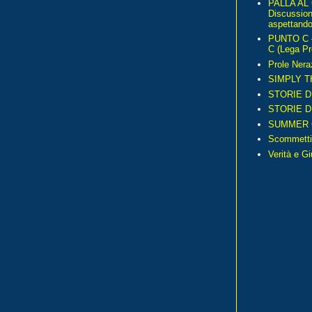
PALLA AL
Discussio
aspettando 
PUNTO C – 
C (Lega Pr
Prole Nera
SIMPLY T
STORIE D
STORIE D
SUMMER 
Scommetti
Verità e G