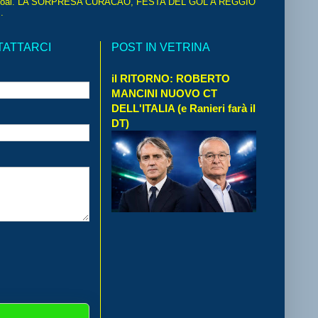
oal. LA SORPRESA CURACAO, FESTA DEL GOL A REGGIO
.
TATTARCI
POST IN VETRINA
il RITORNO: ROBERTO
MANCINI NUOVO CT
DELL'ITALIA (e Ranieri farà il
DT)