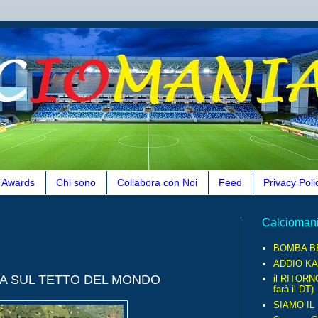
Awards
Chi sono
Collabora con Noi
Feed
Privacy Poli
Calcioman
BOMBA B
ADDIO KA
NA SUL TETTO DEL MONDO
il RITORN
farà il DT)
SIAMO IL