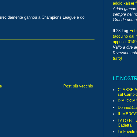
addio kaiser 
Addio grande 
sempre nei no
merecidamente ganhou a Champions League e do
Grande uomo o
Il 28 Lug
Enti
taccuino dal 
appunti_014
Vallo a dire a
l'avevano sott
tutto)
LE NOST
e
Post più vecchio
CLASSE A 
sul Campio
DIALOGA
Donne&Cal
IL MERCA
LATO B – A
Cadetta
Le Favole 