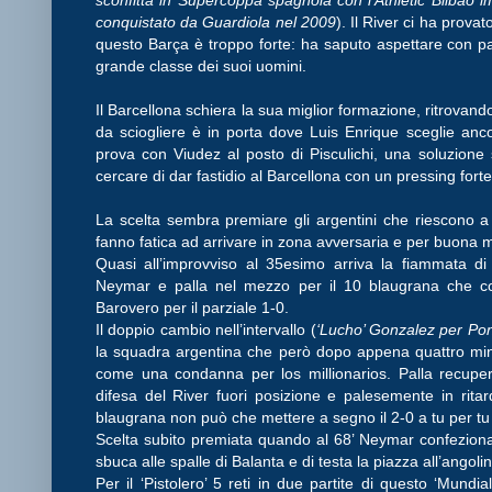
conquistato da Guardiola nel 2009
). Il River ci ha prova
questo Barça è troppo forte: ha saputo aspettare con pa
grande classe dei suoi uomini.
Il Barcellona schiera la sua miglior formazione, ritrovand
da sciogliere è in porta dove Luis Enrique sceglie anc
prova con Viudez al posto di Pisculichi, una soluzione 
cercare di dar fastidio al Barcellona con un pressing forte
La scelta sembra premiare gli argentini che riescono a 
fanno fatica ad arrivare in zona avversaria e per buona m
Quasi all’improvviso al 35esimo arriva la fiammata di
Neymar e palla nel mezzo per il 10 blaugrana che cont
Barovero per il parziale 1-0.
Il doppio cambio nell’intervallo (
‘Lucho’ Gonzalez per Po
la squadra argentina che però dopo appena quattro min
come una condanna per los millionarios. Palla recupe
difesa del River fuori posizione e palesemente in rita
blaugrana non può che mettere a segno il 2-0 a tu per t
Scelta subito premiata quando al 68’ Neymar confeziona
sbuca alle spalle di Balanta e di testa la piazza all’angolino
Per il ‘Pistolero’ 5 reti in due partite di questo ‘Mundia