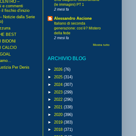
 CENTRO –
(le immagini) PT 1
ni e commenti
2 mesi fa
il fischio d’inizio
Notizie dalla Serie
Alessandro Ascione
o)
Italiano di seconda
zzurra
generazione: cos’è? Mistero
della fede
HE BEST
2 mesi fa
I BIDONI
Mostra tutto
I CALCIO
GOAL
ARCHIVIO BLOG
amo...
iustizia Per Denis
►
2026
(76)
►
2025
(314)
►
2024
(307)
►
2023
(299)
►
2022
(296)
►
2021
(338)
►
2020
(396)
►
2019
(383)
►
2018
(371)