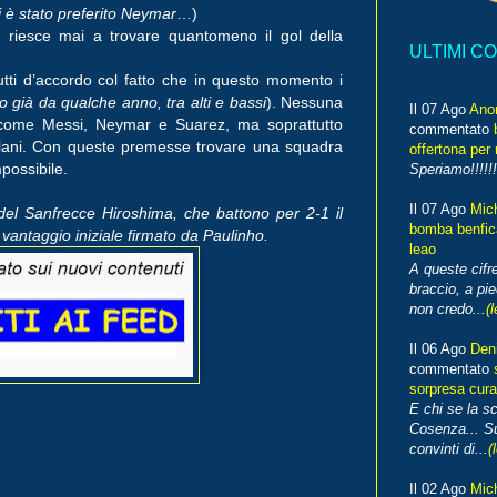
li è stato preferito Neymar
…)
n riesce mai a trovare quantomeno il gol della
ULTIMI C
utti d’accordo col fatto che in questo momento i
no già da qualche anno, tra alti e bassi
). Nessuna
Il 07 Ago
Ano
o come Messi, Neymar e Suarez, ma soprattutto
commentato
alani. Con queste premesse trovare una squadra
offertona per 
possibile.
Speriamo!!!!!!
Il 07 Ago
Mic
 del Sanfrecce Hiroshima, che battono per 2-1 il
bomba benfica
vantaggio iniziale firmato da Paulinho.
leao
A queste cifre
braccio, a pie
non credo...
(l
Il 06 Ago
Den
commentato
sorpresa cura
E chi se la s
Cosenza... Su
convinti di...
(
Il 02 Ago
Mic