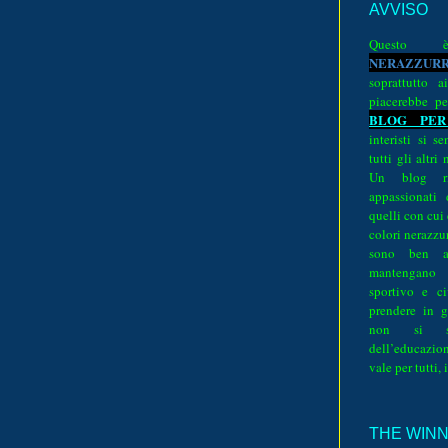
AVVISO
Quest
N
E
R
A
Z
Z
U
R
soprattutto a
piacerebbe pe
BLOG PER
interisti si 
tutti gli altri
Un blog ri
appassionati
quelli con cui
colori nerazzurr
sono ben a
mantengano
sportivo e ci
prendere in g
non si su
dell’educazion
vale per tutti, 
THE WINNE