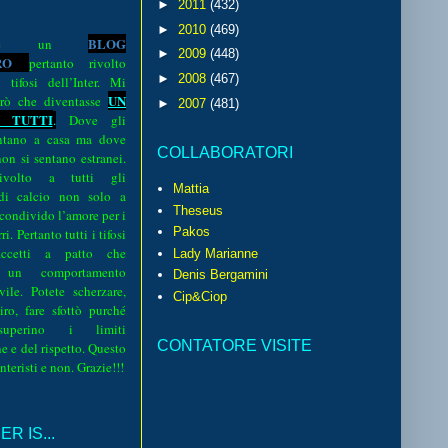
►
2011
(432)
►
2010
(469)
BLOG
o è un
►
2009
(448)
R
O
pertanto rivolto
►
2008
(467)
i tifosi dell’Inter. Mi
UN
rò che diventasse
►
2007
(481)
 TUTTI
.
Dove gli
sentano a casa ma dove
COLLABORATORI
 non si sentano estranei.
volto a tutti gli
Mattia
 di calcio non solo a
Theseus
 condivido l’amore per i
Pakos
i. Pertanto tutti i tifosi
ccetti a patto che
Lady Marianne
 un comportamento
Denis Bergamini
vile. Potete scherzare,
Cip&Ciop
iro, fare sfottò purché
perino i limiti
CONTATORE VISITE
e e del rispetto. Questo
interisti e non. Grazie!!!
R IS...