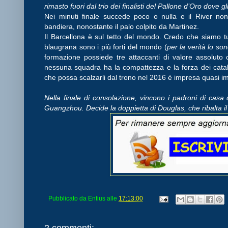
rimasto fuori dal trio dei finalisti del Pallone d’Oro dove g
Nei minuti finale succede poco o nulla e il River no
bandiera, nonostante il palo colpito da Martinez.
Il Barcellona è sul tetto del mondo. Credo che siamo t
blaugrana sono i più forti del mondo (
per la verità lo so
formazione possiede tre attaccanti di valore assolut
nessuna squadra ha la compattezza e la forza dei cat
che possa scalzarli dal trono nel 2016 è impresa quasi im
Nella finale di consolazione, vincono i padroni di casa
Guangzhou. Decide la doppietta di Douglas, che ribalta il 
Pubblicato da
Entius
alle
17:13:00
2 commenti: