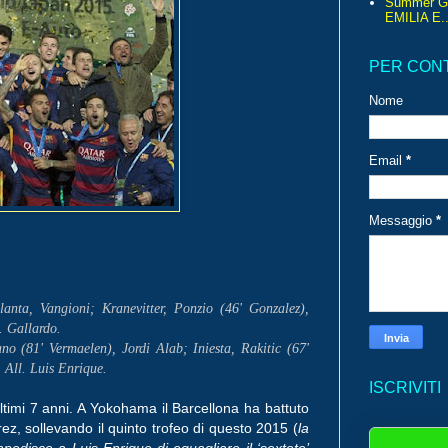
Summer G
EMILIA E..
PER CON
Nome
Email
*
Messaggio
*
ta, Vangioni; Kranevitter, Ponzio (46' Gonzalez),
. Gallardo.
(81' Vermaelen), Jordi Alab; Iniesta, Rakitic (67'
 All. Luis Enrique.
ISCRIVITI
timi 7 anni. A Yokohama il Barcellona ha battuto
rez, sollevando il quinto trofeo di questo 2015 (
la
pedisce a Luis Enrique di eguagliare il ‘sextete’