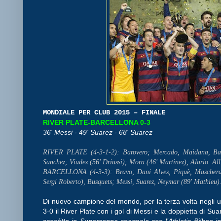
MONDIALE PER CLUB 2015 – FINALE
RIVER PLATE-BARCELLONA 0-3
36' Messi - 49' Suarez - 68' Suarez
RIVER PLATE (4-3-1-2): Barovero; Mercado, Maidana, Balan
Sanchez; Viudez (56' Driussi); Mora (46' Martinez), Alario. All
BARCELLONA (4-3-3): Bravo; Dani Alves, Piquè, Mascherano 
Sergi Roberto), Busquets; Messi, Suarez, Neymar (89' Mathieu).
Di nuovo campione del mondo, per la terza volta negli ul
3-0 il River Plate con i gol di Messi e la doppietta di Sua
sconfitta in Supercoppa spagnola con l’Athletic Bilbao im