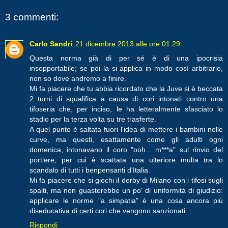
3 commenti:
Carlo Sandri
21 dicembre 2013 alle ore 01:29
Questa norma già di per sé è di una ipocrisia
insopportabile; se poi la si applica in modo così arbitrario,
non so dove andremo a finire.
Mi fa piacere che tu abbia ricordato che la Juve si è beccata
2 turni di squalifica a causa di cori intonati contro una
tifoseria che, per inciso, le ha letteralmente sfasciato lo
stadio per la terza volta su tre trasferte.
A quel punto è saltata fuori l'idea di mettere i bambini nelle
curve, ma questi, esattamente come gli adulti ogni
domenica, intonavano il coro "ooh... m***a" sul rinvio del
portiere, per cui è scattata una ulteriore multa tra lo
scandalo di tutti i benpensanti d'Italia.
Mi fa piacere che si giochi il derby di Milano con i tifosi sugli
spalti, ma non guasterebbe un po' di uniformità di giudizio:
applicare le norme "a simpatia" è una cosa ancora più
diseducativa di certi cori che vengono sanzionati.
Rispondi