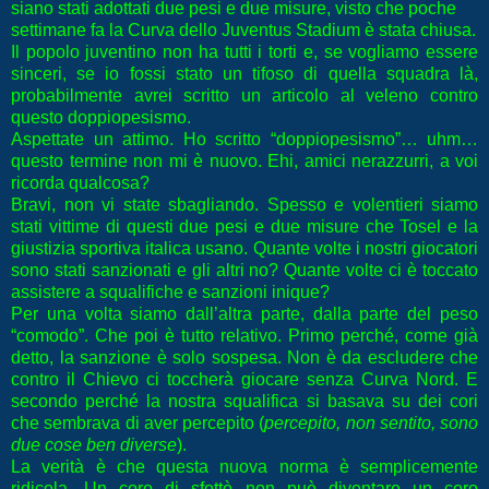
siano stati adottati due pesi e due misure, visto che poche
settimane fa la Curva dello Juventus Stadium è stata chiusa.
Il popolo juventino non ha tutti i torti e, se vogliamo essere
sinceri, se io fossi stato un tifoso di quella squadra là,
probabilmente avrei scritto un articolo al veleno contro
questo doppiopesismo.
Aspettate un attimo. Ho scritto “doppiopesismo”… uhm…
questo termine non mi è nuovo. Ehi, amici nerazzurri, a voi
ricorda qualcosa?
Bravi, non vi state sbagliando. Spesso e volentieri siamo
stati vittime di questi due pesi e due misure che Tosel e la
giustizia sportiva italica usano. Quante volte i nostri giocatori
sono stati sanzionati e gli altri no? Quante volte ci è toccato
assistere a squalifiche e sanzioni inique?
Per una volta siamo dall’altra parte, dalla parte del peso
“comodo”. Che poi è tutto relativo. Primo perché, come già
detto, la sanzione è solo sospesa. Non è da escludere che
contro il Chievo ci toccherà giocare senza Curva Nord. E
secondo perché la nostra squalifica si basava su dei cori
che sembrava di aver percepito (
percepito, non sentito, sono
due cose ben diverse
).
La verità è che questa nuova norma è semplicemente
ridicola. Un coro di sfottò non può diventare un coro