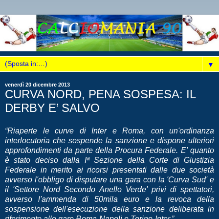
▼
venerdì 20 dicembre 2013
CURVA NORD, PENA SOSPESA: IL
DERBY E’ SALVO
“Riaperte le curve di Inter e Roma, con un'ordinanza
interlocutoria che sospende la sanzione e dispone ulteriori
approfondimenti da parte della Procura Federale. E' quanto
è stato deciso dalla Iª Sezione della Corte di Giustizia
Federale in merito ai ricorsi presentati dalle due società
avverso l'obbligo di disputare una gara con la 'Curva Sud' e
il 'Settore Nord Secondo Anello Verde' privi di spettatori,
avverso l'ammenda di 50mila euro e la revoca della
sospensione dell'esecuzione della sanzione deliberata in
riferimento alle gare Roma-Napoli e Torino-Inter.”