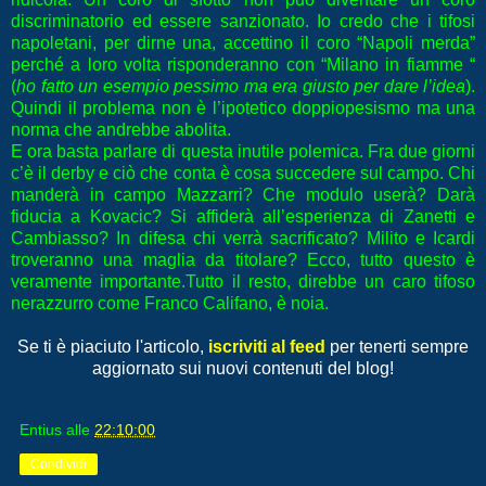
discriminatorio ed essere sanzionato. Io credo che i tifosi
napoletani, per dirne una, accettino il coro “Napoli merda”
perché a loro volta risponderanno con “Milano in fiamme “
(
ho fatto un esempio pessimo ma era giusto per dare l’idea
).
Quindi il problema non è l’ipotetico doppiopesismo ma una
norma che andrebbe abolita.
E ora basta parlare di questa inutile polemica. Fra due giorni
c’è il derby e ciò che conta è cosa succedere sul campo. Chi
manderà in campo Mazzarri? Che modulo userà? Darà
fiducia a Kovacic? Si affiderà all’esperienza di Zanetti e
Cambiasso? In difesa chi verrà sacrificato? Milito e Icardi
troveranno una maglia da titolare? Ecco, tutto questo è
veramente importante.Tutto il resto, direbbe un caro tifoso
nerazzurro come Franco Califano, è noia.
Se ti è piaciuto l'articolo,
iscriviti al feed
per tenerti sempre
aggiornato sui nuovi contenuti del blog!
Entius
alle
22:10:00
Condividi