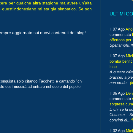
ncere per qualche altra stagione ma avere un’alta
me quest’indonesiano mi sta già simpatico. Se son
ULTIMI C
Il 07 Ago
Ano
empre aggiornato sui nuovi contenuti del blog!
commentato
offertona per 
Speriamo!!!!!!
Il 07 Ago
Mic
bomba benfica
leao
A queste cifre
braccio, a pie
onquista solo citando Facchetti e cantando "chi
non credo...
(l
lo così riuscirà ad entrare nel cuore del popolo
Il 06 Ago
Den
commentato
sorpresa cura
E chi se la s
Cosenza... Su
convinti di...
(
Il 02 Ago
Mic