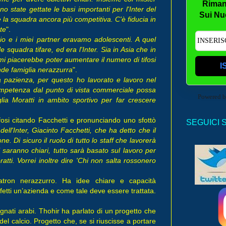
Riman
 state gettate le basi importanti per l'Inter del
Sui Nu
 la squadra ancora più competitiva. C'è fiducia in
te
".
io e i miei partner eravamo adolescenti. A quel
 squadra tifare, ed era l'Inter. Sia in Asia che in
mi piacerebbe poter aumentare il numero di tifosi
I
ande famiglia nerazzurra
".
a pazienza, per questo ho lavorato e lavoro nel
ompetenza dal punto di vista commerciale possa
Powered 
lia Moratti in ambito sportivo per far crescere
ifosi citando Facchetti e pronunciando uno sfottò
SEGUICI 
 dell'Inter, Giacinto Facchetti, che ha detto che il
. Di sicuro il ruolo di tutto lo staff che lavorerà
ivi saranno chiari, tutto sarà basato sul lavoro per
tti. Vorrei inoltre dire 'Chi non salta rossonero
tron nerazzurro. Ha idee chiare e capacità
effetti un’azienda e come tale deve essere trattata.
gnati arabi. Thohir ha parlato di un progetto che
del calcio. Progetto che, se si riuscisse a portare