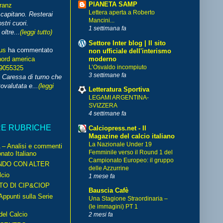
PIANETA SAMP
franz
Lettera aperta a Roberto
capitano. Resterai
Mancini...
stri cuori.
1 settimana fa
ltre...
(leggi tutto)
Settore Inter blog | Il sito
us
ha commentato
non ufficiale dell'interismo
moderno
nord america
L’Osvaldo incompiuto
99055325
3 settimane fa
i Caressa di turno che
ovalutata e...
(leggi
Letteratura Sportiva
LEGAMI ARGENTINA-
SVIZZERA
4 settimane fa
RE RUBRICHE
Calciopress.net - Il
Magazine del calcio italiano
La Nazionale Under 19
– Analisi e commenti
Femminile verso il Round 1 del
nato Italiano
Campionato Europeo: il gruppo
NDO CON ALTER
delle Azzurrine
cio
1 mese fa
TO DI CIP&CIOP
Bauscia Cafè
ppunti sulla Serie
Una Stagione Straordinaria –
(le immagini) PT 1
del Calcio
2 mesi fa