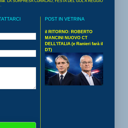
oal. LA SORPRESA CURACAO, FESTA DEL GOL A REGGIO
.
TATTARCI
POST IN VETRINA
il RITORNO: ROBERTO
MANCINI NUOVO CT
DELL'ITALIA (e Ranieri farà il
DT)