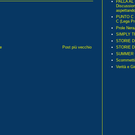
PALLA AL
Discussio
aspettando 
PUNTO C – 
C (Lega Pr
Prole Nera
SIMPLY T
STORIE D
e
Post più vecchio
STORIE D
SUMMER 
Scommetti
Verità e G