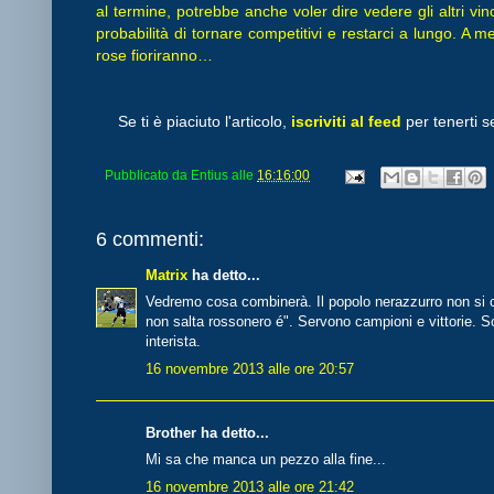
al termine,
potrebbe anche voler dire vedere gli altri vi
probabilità di tornare competitivi e restarci a lungo. A 
rose fioriranno…
Se ti è piaciuto l'articolo,
iscriviti al feed
per tenerti s
Pubblicato da
Entius
alle
16:16:00
6 commenti:
Matrix
ha detto...
Vedremo cosa combinerà. Il popolo nerazzurro non si c
non salta rossonero é". Servono campioni e vittorie. So
interista.
16 novembre 2013 alle ore 20:57
Brother ha detto...
Mi sa che manca un pezzo alla fine...
16 novembre 2013 alle ore 21:42