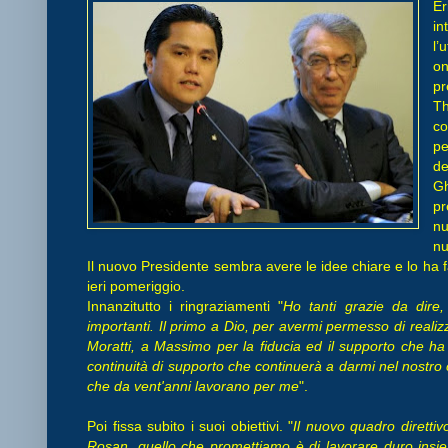
Er
in
l’
on
pr
Th
co
p
de
G
pr
nu
nu
Il nuovo Presidente sembra avere le idee chiare e lo ha 
ieri pomeriggio.
Innanzitutto i ringraziamenti "
Ho tanti grazie da dire,
importanti. Il primo a Dio, per avermi permesso di reali
Moratti, a Massimo per la fiducia ed il supporto che h
continuità di supporto che continuerà a darmi nel nostro
che da vent'anni lavorano per me
".
Poi fissa subito i suoi obiettivi. "
Il nuovo quadro diretti
Rosan, quello che promettiamo è di lavorare duro insiem