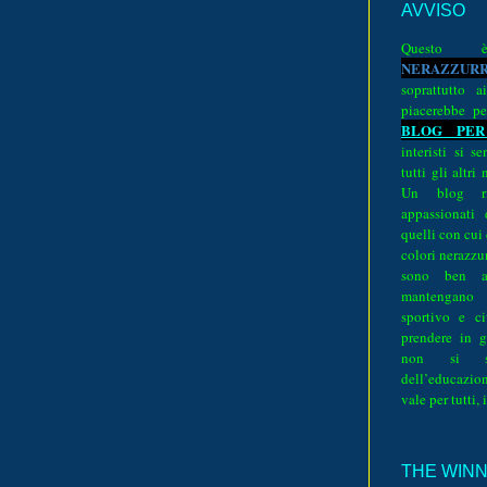
AVVISO
Quest
N
E
R
A
Z
Z
U
R
soprattutto a
piacerebbe pe
BLOG PER
interisti si 
tutti gli altri
Un blog ri
appassionati
quelli con cui
colori nerazzurr
sono ben a
mantengano
sportivo e ci
prendere in g
non si su
dell’educazion
vale per tutti, 
THE WINNE