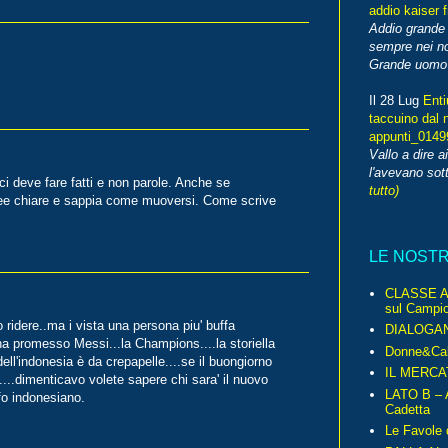
addio kaiser 
Addio grande 
sempre nei no
Grande uomo o
Il 28 Lug
Enti
taccuino dal 
appunti_014
Vallo a dire a
l'avevano sott
 deve fare fatti e non parole. Anche se
tutto)
ee chiare e sappia come muoversi. Come scrive
LE NOST
CLASSE A 
sul Campio
 ridere..ma i vista una persona piu' buffa
DIALOGA
 ha promesso Messi...la Champions....la storiella
Donne&Cal
 dell'indonesia è da crepapelle....se il buongiorno
IL MERCA
....dimenticavo volete sapere chi sara' il nuovo
LATO B – A
fo indonesiano.
Cadetta
Le Favole 