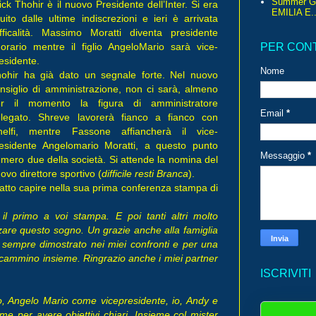
Summer G
ick Thohir è il nuovo Presidente dell’Inter. Si era
EMILIA E..
tuito dalle ultime indiscrezioni e ieri è arrivata
ufficalità. Massimo Moratti diventa presidente
orario mentre il figlio AngeloMario sarà vice-
PER CON
esidente.
Nome
ohir ha già dato un segnale forte. Nel nuovo
nsiglio di amministrazione, non ci sarà, almeno
er il momento la figura di amministratore
Email
*
legato. Shreve lavorerà fianco a fianco con
helfi, mentre Fassone affiancherà il vice-
esidente Angelomario Moratti, a questo punto
Messaggio
*
mero due della società. Si attende la nomina del
ovo direttore sportivo (
difficile resti Branca
).
fatto capire nella sua prima conferenza stampa di
 il primo a voi stampa. E poi tanti altri molto
zzare questo sogno. Un grazie anche alla famiglia
a sempre dimostrato nei miei confronti e per una
 cammino insieme. Ringrazio anche i miei partner
ISCRIVITI
vo, Angelo Mario come vicepresidente, io, Andy e
e per avere obiettivi chiari. Insieme col mister