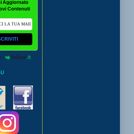
i Aggiornato
ovi Contenuti
SCRIVITI
by
SU