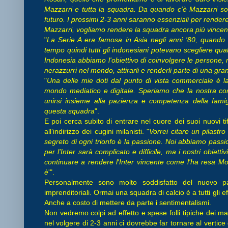
Mazzarri e tutta la squadra. Da quando c'è Mazzarri sono
futuro. I prossimi 2-3 anni saranno essenziali per rendere
Mazzarri, vogliamo rendere la squadra ancora più vincen
"
La Serie A era famosa in Asia negli anni '80, quando 
tempo quindi tutti gli indonesiani potevano scegliere quale
Indonesia abbiamo l'obiettivo di coinvolgere le persone, 
nerazzurri nel mondo, attirarli e renderli parte di una gr
"
Una delle mie doti dal punto di vista commerciale è l
mondo mediatico e digitale. Speriamo che la nostra c
unirsi insieme alla pazienza e competenza della famig
questa squadra
".
E poi cerca subito di entrare nel cuore dei suoi nuovi t
all’indirizzo dei cugini milanisti. "
Vorrei citare un pilastro
segreto di ogni trionfo è la passione. Noi abbiamo passione
per l'Inter sarà complicato e difficile, ma i nostri obiett
continuare a rendere l'Inter vincente come l'ha resa Mora
è
'".
Personalmente sono molto soddisfatto del nuovo pa
imprenditoriali. Ormai una squadra di calcio è a tutti gli 
Anche a costo di mettere da parte i sentimentalismi.
Non vedremo colpi ad effetto e spese folli tipiche dei ma
nel volgere di 2-3 anni ci dovrebbe far tornare al vertice 