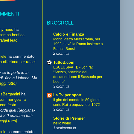
OMMENTI
BROGROLL
nymous
ha
Calcio e Finanza
bomba benfica
Morto Pietro Mezzaroma, nel
rafael leao
1993 rilevò la Roma insieme a
Franco Sensi
2 giorni fa
hele
ha commentato
 offertona per rafael
TuttoB.com
ESCLUSIVA TB - Schira:
"Arezzo, scambio dei
 ce lo porto io in
documenti con il Sassuolo per
di, fino a Lisbona. Ma
Leone"
eggi tutto)
3 giorni fa
isBergamini
ha
La Tv per sport
summer goal la
Il giro del mondo in 80 giorni:
cao festa
serie Rai a pupazzi del 1972
3 giorni fa
corda quel Reggiana-
l 3-0 eravamo tutti
Storie di Premier
leggi tutto)
hello world
1 settimana fa
hele
ha commentato