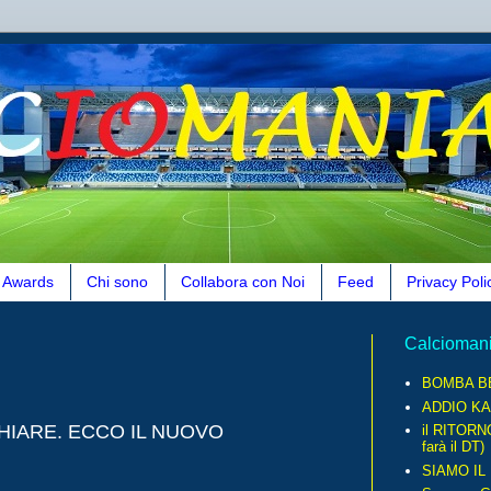
Awards
Chi sono
Collabora con Noi
Feed
Privacy Poli
Calcioman
BOMBA B
ADDIO KA
HIARE. ECCO IL NUOVO
il RITORN
farà il DT)
SIAMO IL