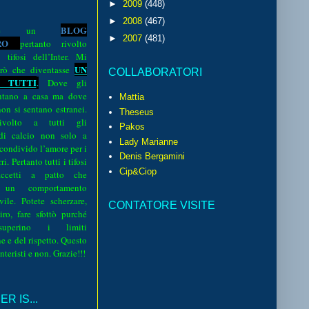
►
2009
(448)
►
2008
(467)
BLOG
o è un
►
2007
(481)
R
O
pertanto rivolto
i tifosi dell’Inter. Mi
UN
rò che diventasse
COLLABORATORI
 TUTTI
.
Dove gli
sentano a casa ma dove
Mattia
 non si sentano estranei.
Theseus
volto a tutti gli
Pakos
 di calcio non solo a
Lady Marianne
 condivido l’amore per i
Denis Bergamini
i. Pertanto tutti i tifosi
Cip&Ciop
ccetti a patto che
 un comportamento
vile. Potete scherzare,
CONTATORE VISITE
iro, fare sfottò purché
perino i limiti
e e del rispetto. Questo
interisti e non. Grazie!!!
R IS...