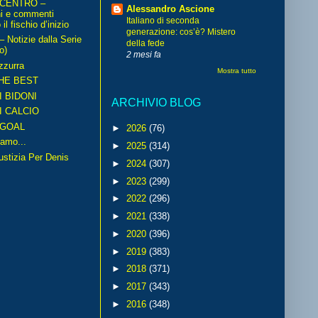
 CENTRO –
Alessandro Ascione
ni e commenti
Italiano di seconda
il fischio d’inizio
generazione: cos’è? Mistero
Notizie dalla Serie
della fede
o)
2 mesi fa
zzurra
Mostra tutto
HE BEST
I BIDONI
ARCHIVIO BLOG
I CALCIO
GOAL
►
2026
(76)
amo...
►
2025
(314)
iustizia Per Denis
►
2024
(307)
►
2023
(299)
►
2022
(296)
►
2021
(338)
►
2020
(396)
►
2019
(383)
►
2018
(371)
►
2017
(343)
►
2016
(348)