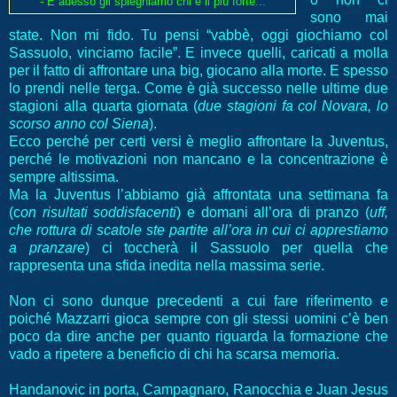
- E adesso gli spieghiamo chi è il più forte...
sono mai
state. Non mi fido. Tu pensi “vabbè, oggi giochiamo col
Sassuolo, vinciamo facile”. E invece quelli, caricati a molla
per il fatto di affrontare una big, giocano alla morte. E spesso
lo prendi nelle terga. Come è già successo nelle ultime due
stagioni alla quarta giornata (
due stagioni fa col Novara, lo
scorso anno col Siena
).
Ecco perché per certi versi è meglio affrontare la Juventus,
perché le motivazioni non mancano e la concentrazione è
sempre altissima.
Ma la Juventus l’abbiamo già affrontata una settimana fa
(c
on risultati soddisfacenti
) e domani all’ora di pranzo (
uff,
che rottura di scatole ste partite all’ora in cui ci apprestiamo
a pranzare
) ci toccherà il Sassuolo per quella che
rappresenta una sfida inedita nella massima serie.
Non ci sono dunque precedenti a cui fare riferimento e
poiché Mazzarri gioca sempre con gli stessi uomini c’è ben
poco da dire anche per quanto riguarda la formazione che
vado a ripetere a beneficio di chi ha scarsa memoria.
Handanovic in porta, Campagnaro, Ranocchia e Juan Jesus