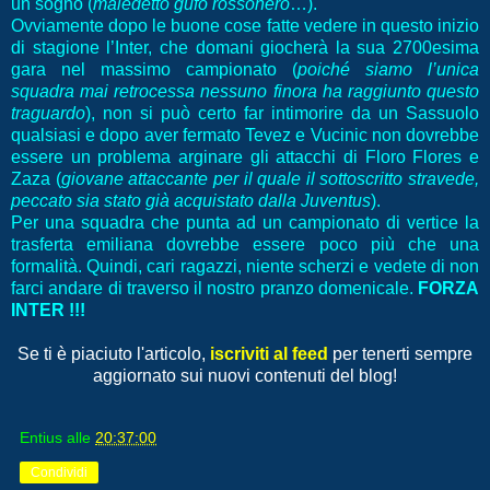
un sogno (
maledetto gufo rossonero
…).
Ovviamente dopo le buone cose fatte vedere in questo inizio
di stagione l’Inter, che domani giocherà la sua 2700esima
gara nel massimo campionato (
poiché siamo l’unica
squadra mai retrocessa nessuno finora ha raggiunto questo
traguardo
), non si può certo far intimorire da un Sassuolo
qualsiasi e dopo aver fermato Tevez e Vucinic non dovrebbe
essere un problema arginare gli attacchi di Floro Flores e
Zaza (
giovane attaccante per il quale il sottoscritto stravede,
peccato sia stato già acquistato dalla Juventus
).
Per una squadra che punta ad un campionato di vertice la
trasferta emiliana dovrebbe essere poco più che una
formalità. Quindi, cari ragazzi, niente scherzi e vedete di non
farci andare di traverso il nostro pranzo domenicale.
FORZA
INTER !!!
Se ti è piaciuto l'articolo,
iscriviti al feed
per tenerti sempre
aggiornato sui nuovi contenuti del blog!
Entius
alle
20:37:00
Condividi