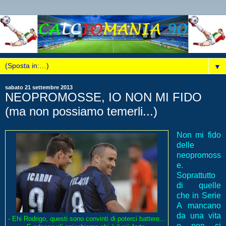
▼
sabato 21 settembre 2013
NEOPROMOSSE, IO NON MI FIDO
(ma non possiamo temerli...)
Non mi fido
delle
neopromoss
e.
Soprattutto
di quelle
che in Serie
A mancano
da una vita
- Ehi Rodrigo, questi sono convinti di poterci battere...
o non ci