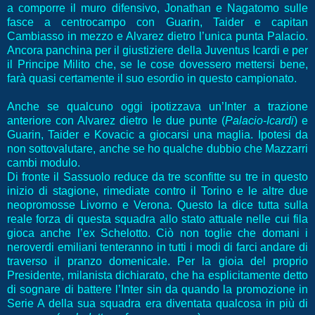
a comporre il muro difensivo, Jonathan e Nagatomo sulle
fasce a centrocampo con Guarin, Taider e capitan
Cambiasso in mezzo e Alvarez dietro l’unica punta Palacio.
Ancora panchina per il giustiziere della Juventus Icardi e per
il Principe Milito che, se le cose dovessero mettersi bene,
farà quasi certamente il suo esordio in questo campionato.
Anche se qualcuno oggi ipotizzava un’Inter a trazione
anteriore con Alvarez dietro le due punte (
Palacio-Icardi
) e
Guarin, Taider e Kovacic a giocarsi una maglia. Ipotesi da
non sottovalutare, anche se ho qualche dubbio che Mazzarri
cambi modulo.
Di fronte il Sassuolo reduce da tre sconfitte su tre in questo
inizio di stagione, rimediate contro il Torino e le altre due
neopromosse Livorno e Verona. Questo la dice tutta sulla
reale forza di questa squadra allo stato attuale nelle cui fila
gioca anche l’ex Schelotto. Ciò non toglie che domani i
neroverdi emiliani tenteranno in tutti i modi di farci andare di
traverso il pranzo domenicale. Per la gioia del proprio
Presidente, milanista dichiarato, che ha esplicitamente detto
di sognare di battere l’Inter sin da quando la promozione in
Serie A della sua squadra era diventata qualcosa in più di