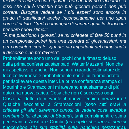
mi dissero che vecchi e giovani non andavano d'accordo. Io
dissi che chi è vecchio non può giocare perché non può
correre. Bisogna vedere se i più esperti sono ancora in
grado di sacrificarsi anche inconsciamente per uno sport
come il calcio. Credo comunque di sapere quali tasti toccare
per dare nuovi stimoli".
"A me piacciono i giovani, se mi chiedete di fare 50 punti in
un campionato potrei fare una squadra di giovanissimi, ma
per competere con le squadre più importanti del campionato
il discorso è un po' diverso".
Probabilmente sono uno dei pochi che è rimasto deluso
dalla prima conferenza stampa di Walter Mazzarri. Non che
mi aspettassi granché. Non sono un grande estimatore del
tecnico livornese e probabilmente non è lui l’uomo adatto
per risollevare questa Inter. La prima conferenza stampa di
Mourinho e Stramaccioni mi avevano entusiasmato di più,
dato una nuova carica. Cosa che non è successo oggi.
Cosa ha detto di rilevante il nuovo tecnico nerazzurro?
Qualche frecciatina a Stramaccioni (
sono tutti bravi a
criticare gli altri, saremmo curiosi di vedere cosa avrebbe
combinato lui al posto di Strama
), tanti complimenti e stima
per Branca, Ausilio e Combi (
ha capito che farseli nemici
nuocerebbe alla sua stabilità sulla panchina nerazzurra
),