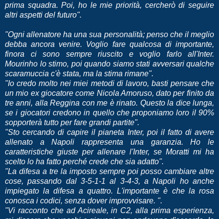
prima squadra. Poi, ho le mie priorità, cercherò di seguire
altri aspetti del futuro".
"Ogni allenatore ha una sua personalità; penso che il meglio
debba ancora venire. Voglio fare qualcosa di importante,
finora ci sono sempre riuscito e voglio farlo all'Inter.
Mourinho lo stimo, poi quando siamo stati avversari qualche
scaramuccia c'è stata, ma la stima rimane".
"Io credo molto nei miei metodi di lavoro, basti pensare che
un mio ex giocatore come Nicola Amoruso, dato per finito da
tre anni, alla Reggina con me è rinato. Questo la dice lunga,
se i giocatori credono in quello che proponiamo loro il 90%
sopporterà tutto per fare grandi partite".
"Sto cercando di capire il pianeta Inter, poi il fatto di avere
allenato a Napoli rappresenta una garanzia. Ho le
caratteristiche giuste per allenare l'Inter, se Moratti mi ha
scelto lo ha fatto perché crede che sia adatto".
"La difesa a tre la imposto sempre poi posso cambiare altre
cose, passando dal 3-5-1-1 al 3-4-3, a Napoli ho anche
impiegato la difesa a quattro. L'importante è che la rosa
conosca i codici, senza dover improvvisare. ".
"Vi racconto che ad Acireale, in C2, alla prima esperienza,