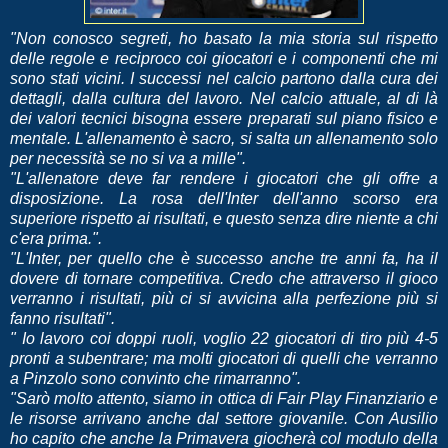
"Non conosco segreti, ho basato la mia storia sul rispetto
delle regole e reciproco coi giocatori e i componenti che mi
sono stati vicini. I successi nel calcio partono dalla cura dei
dettagli, dalla cultura del lavoro. Nel calcio attuale, al di là
dei valori tecnici bisogna essere preparati sul piano fisico e
mentale. L'allenamento è sacro, si salta un allenamento solo
per necessità se no si va a mille".
"L'allenatore deve far rendere i giocatori che gli offre a
disposizione. La rosa dell'Inter dell'anno scorso era
superiore rispetto ai risultati, e questo senza dire niente a chi
c'era prima.".
"L'Inter, per quello che è successo anche tre anni fa, ha il
dovere di tornare competitiva. Credo che attraverso il gioco
verranno i risultati, più ci si avvicina alla perfezione più si
fanno risultati".
" Io lavoro coi doppi ruoli, voglio 22 giocatori di tiro più 4-5
pronti a subentrare; ma molti giocatori di quelli che verranno
a Pinzolo sono convinto che rimarranno".
"Sarò molto attento, siamo in ottica di Fair Play Finanziario e
le risorse arrivano anche dal settore giovanile. Con Ausilio
ho capito che anche la Primavera giocherà col modulo della