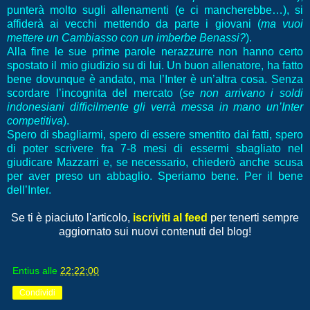
punterà molto sugli allenamenti (e ci mancherebbe…), si
affiderà ai vecchi mettendo da parte i giovani (
ma vuoi
mettere un Cambiasso con un imberbe Benassi?
).
Alla fine le sue prime parole nerazzurre non hanno certo
spostato il mio giudizio su di lui. Un buon allenatore, ha fatto
bene dovunque è andato, ma l’Inter è un’altra cosa. Senza
scordare l’incognita del mercato (
se non arrivano i soldi
indonesiani difficilmente gli verrà messa in mano un’Inter
competitiva
).
Spero di sbagliarmi, spero di essere smentito dai fatti, spero
di poter scrivere fra 7-8 mesi di essermi sbagliato nel
giudicare Mazzarri e, se necessario, chiederò anche scusa
per aver preso un abbaglio. Speriamo bene. Per il bene
dell’Inter.
Se ti è piaciuto l'articolo,
iscriviti al feed
per tenerti sempre
aggiornato sui nuovi contenuti del blog!
Entius
alle
22:22:00
Condividi