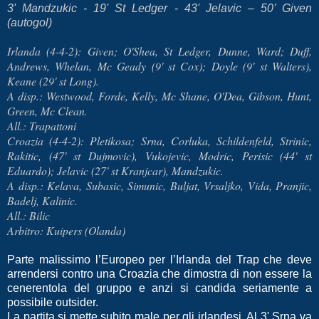
3' Mandzukic - 19' St Ledger - 43' Jelavic – 50’ Given
(autogol)
Irlanda (4-4-2): Given; O'Shea, St Ledger, Dunne, Ward; Duff,
Andrews, Whelan, Mc Geady (9' st Cox); Doyle (9' st Walters),
Keane (29' st Long).
A disp.: Westwood, Forde, Kelly, Mc Shane, O'Dea, Gibson, Hunt,
Green, Mc Clean.
All.: Trapattoni
Croazia (4-4-2): Pletikosa; Srna, Corluka, Schildenfeld, Strinic,
Rakitic, (47' st Dujmovic), Vukojevic, Modric, Perisic (44' st
Eduardo); Jelavic (27' st Kranjcar), Mandzukic.
A disp.: Kelava, Subasic, Simunic, Buljat, Vrsaljko, Vida, Pranjic,
Badelj, Kalinic.
All.: Bilic
Arbitro: Kuipers (Olanda)
Parte malissimo l’Europeo per l’Irlanda del Trap che deve
arrendersi contro una Croazia che dimostra di non essere la
cenerentola del gruppo e anzi si candida seriamente a
possibile outsider.
La partita si mette subito male per gli irlandesi. Al 3' Srna va