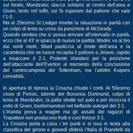
sul fondo, Mandzukic stacca solitario al centro dell'area e
Given, lento nel tuffo, sui fa superare dal pallone che vale
l’1-0.
Ma al 20esimo St Ledger rimette la situazione in parità con
un colpo di testa su cross da punizione di McGeady.
Quando sembra che si possa arrivare all'intervallo in parità,
ecco che al 43' si spacca di nuovo la partita: Modric va al tiro
dai venti metri, Ward pasticcia al limite dell'area e la
carambola che ne nasce recapita il pallone a Jelavic, rapido
a insaccare il 2-1. Proteste irlandesi per la posizione
dell'attaccante dell'Everton al momento della conclusione
del centrocampista del Tottenham, ma l'arbitro Kuipers
convalida.
In apertura di ripresa la Croazia chiude i conti. Al 50esimo
cross di Perisic, talento del Borussia Dortmund, colpo di
testa di Mandzukic, la palla sbatte sul palo e poi incoccia il
volto di Given, trasformandosi nel beffardo autogol del 3-1.
L’Irlanda prova a reagire ma gli assalti dei ragazzi di
Trapattoni non producono frutti e così finisce 3-1.
La Croazia porta a casa i tre punti e si issa in testa alla
classifica del girone e giovedì sfiderà l’Italia di Prandelli da