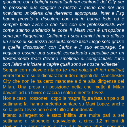
giocatore con obblighi contrattuali nei confronti del City per
le prossime due stagioni e mezzo a meno che noi non
riceviamo un'offerta che riterremo appropriata. Inter e Psg
hanno provato a discutere con noi in buona fede ed è
sempre bello avere a che fare con dei professionisti. Per
come stanno andando le cose il Milan non è un'opzione
seria per l'argentino. Galliani e i suoi uomini hanno diffuso
un senso di sicurezza assolutamente fuori luogo solo grazie
a quelle discussioni con Carlos e il suo entourage. Se
vogliono essere una società considerata appetibile per un
trasferimento reale devono smetterla di congratularsi l'uno
con l'altro e iniziare a capire quali sono le nostre richieste
".
Seppur con notevole ritardo (
è una notizia di ieri mattina
)
vorrei tornare sulle dichiarazioni dei dirigenti del Manchester
City che non le ha certo mandate a dire alla dirigenza del
Milan. Una presa di posizione netta che mette il Milan
davanti ad un bivio: o caccia i soldi o niente Tevez.
Non a caso i rossoneri, dopo la magra figura fatta un paio di
settimane fa, hanno preferito puntare su Maxi Lopez, anche
se la pista Tevez non è del tutto abbandonata.
Intanto all'argentino è stato inflitta una multa pari a sei
settimane di stipendio, equivalente a circa 1,2 milioni di
sterline. La sensazione è che il City non abbia nessuna