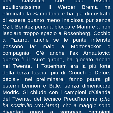
una classifica che può essere
equilibratissima. Il Werder Brema ha
eliminato la Sampdoria e ha già dimostrato
di essere quanto meno insidiosa pur senza
Ozil. Benitez pensi a bloccare Marin e a non
lasciare troppo spazio a Rosenberg. Occhio
a Pizarro, anche se le punte interiste
possono far male a Mertesacker e
compagnia. C’è anche l’ex Arnautovic:
questo è il "suo" girone, ha giocato anche
nel Twente. Il Tottenham era la più forte
della terza fascia: più di Crouch e Defoe,
decisivi nel preliminare, fanno paura gli
esterni Lennon e Bale, senza dimenticare
Modric. Si chiude con i campioni d’Olanda
del Twente, del tecnico Preud’homme (
che
ha sostituito McClaren
), che a maggio sono
diventati quasi a sorpresa campioni