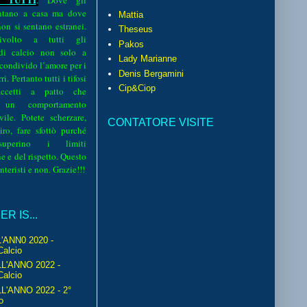
.
Dove gli
sentano a casa ma dove
Mattia
 non si sentano estranei.
Theseus
volto a tutti gli
Pakos
 di calcio non solo a
Lady Marianne
 condivido l’amore per i
Denis Bergamini
i. Pertanto tutti i tifosi
Cip&Ciop
ccetti a patto che
 un comportamento
vile. Potete scherzare,
CONTATORE VISITE
iro, fare sfottò purché
perino i limiti
e e del rispetto. Questo
interisti e non. Grazie!!!
R IS...
'ANN0 2020 -
Calcio
L'ANNO 2022 -
Calcio
'ANNO 2022 - 2°
o