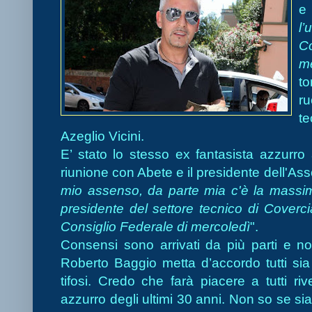
e 
l’
C
me
to
r
te
Azeglio Vicini.
E’ stato lo stesso ex fantasista azzurr
riunione con Abete e il presidente dell'Asso
mio assenso, da parte mia c'è la massima d
presidente del settore tecnico di Coverc
Consiglio Federale di mercoledì
".
Consensi sono arrivati da più parti e 
Roberto Baggio metta d’accordo tutti sia a 
tifosi. Credo che farà piacere a tutti riv
azzurro degli ultimi 30 anni. Non so se sia 