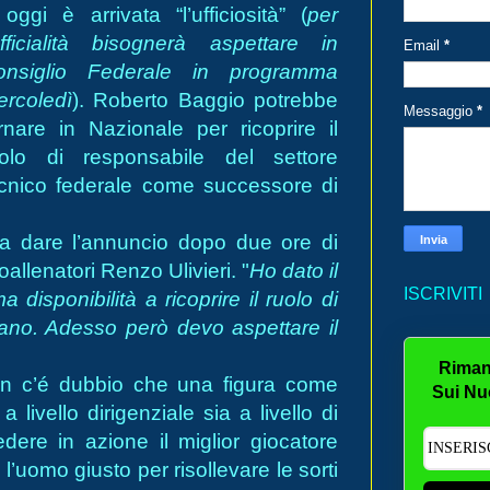
oggi è arrivata “l’ufficiosità” (
per
ufficialità bisognerà aspettare in
Email
*
onsiglio Federale in programma
rcoledì
). Roberto Baggio potrebbe
Messaggio
*
rnare in Nazionale per ricoprire il
uolo di responsabile del settore
cnico federale come successore di
o a dare l’annuncio dopo due ore di
allenatori Renzo Ulivieri. "
Ho dato il
ISCRIVITI
isponibilità a ricoprire il ruolo di
iano. Adesso però devo aspettare il
Riman
non c’é dubbio che una figura come
Sui Nu
livello dirigenziale sia a livello di
edere in azione il miglior giocatore
l’uomo giusto per risollevare le sorti