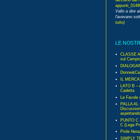
appunti_014
Vallo a dire a
l'avevano sott
tutto)
LE NOST
CLASSE A 
sul Campio
DIALOGA
Donne&Cal
IL MERCA
LATO B – A
Cadetta
Le Favole 
PALLA AL
Discussio
aspettando 
PUNTO C – 
C (Lega Pr
Prole Nera
SIMPLY T