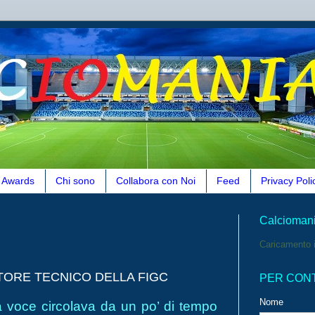
Awards
Chi sono
Collabora con Noi
Feed
Privacy Poli
Calcioman
Caricamento i
TTORE TECNICO DELLA FIGC
PER CON
Nome
 voce circolava da un po’ di tempo