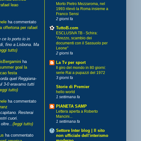
Morto Pietro Mezzaroma, nel
rafael leao
1993 rilevò la Roma insieme a
Franco Sensi
2 giorni fa
hele
ha commentato
 offertona per rafael
TuttoB.com
ESCLUSIVA TB - Schira:
"Arezzo, scambio dei
 ce lo porto io in
documenti con il Sassuolo per
di, fino a Lisbona. Ma
Leone"
eggi tutto)
2 giorni fa
isBergamini
ha
La Tv per sport
summer goal la
Il giro del mondo in 80 giorni:
cao festa
serie Rai a pupazzi del 1972
3 giorni fa
corda quel Reggiana-
l 3-0 eravamo tutti
Storie di Premier
leggi tutto)
hello world
1 settimana fa
hele
ha commentato
PIANETA SAMP
franz
Lettera aperta a Roberto
capitano. Resterai
Mancini...
stri cuori.
1 settimana fa
ltre...
(leggi tutto)
Settore Inter blog | Il sito
us
ha commentato
non ufficiale dell'interismo
moderno
nord america