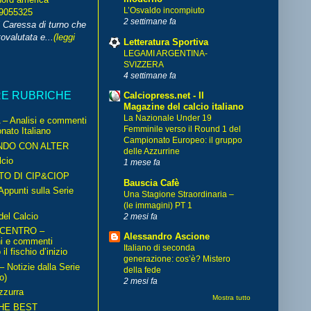
L’Osvaldo incompiuto
99055325
2 settimane fa
i Caressa di turno che
ovalutata e...
(leggi
Letteratura Sportiva
LEGAMI ARGENTINA-
SVIZZERA
4 settimane fa
RE RUBRICHE
Calciopress.net - Il
Magazine del calcio italiano
La Nazionale Under 19
– Analisi e commenti
Femminile verso il Round 1 del
nato Italiano
Campionato Europeo: il gruppo
NDO CON ALTER
delle Azzurrine
cio
1 mese fa
TO DI CIP&CIOP
Bauscia Cafè
ppunti sulla Serie
Una Stagione Straordinaria –
(le immagini) PT 1
del Calcio
2 mesi fa
 CENTRO –
Alessandro Ascione
ni e commenti
Italiano di seconda
il fischio d’inizio
generazione: cos’è? Mistero
Notizie dalla Serie
della fede
o)
2 mesi fa
zzurra
Mostra tutto
HE BEST