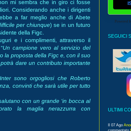
, non mi sembra che in giro ci fosse
I
iori. Considerando anche i dirigenti
cirebbe a far meglio anche di Abete
Powered 
ifficile per chiunque
) se in un futuro
sidente della Figc.
SEGUICI 
guri e i complimenti, attraverso il
 “
Un campione vero al servizio del
o la proposta della Figc e, con il suo
 potrà dare un contributo importante
'Inter sono orgogliosi che Roberto
a, convinti che sarà utile per tutto
 salutano con un grande 'in bocca al
ato la maglia nerazzurra con
ULTIMI C
Il 07 Ago
Ano
commentato