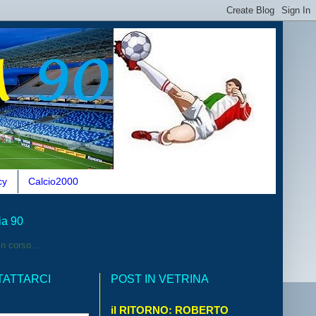
cy
Calcio2000
ia 90
n corso...
TATTARCI
POST IN VETRINA
il RITORNO: ROBERTO