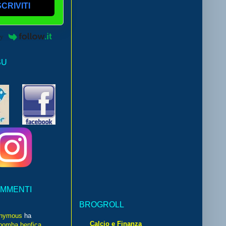
SCRIVITI
by
SU
OMMENTI
BROGROLL
nymous
ha
Calcio e Finanza
bomba benfica