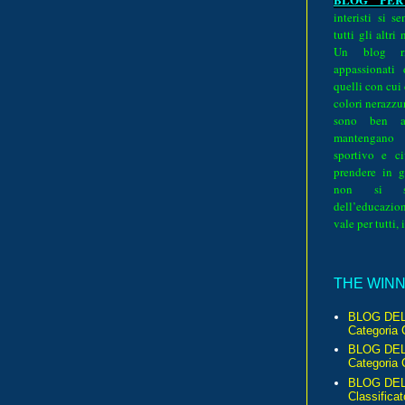
interisti si 
tutti gli altri
Un blog ri
appassionati
quelli con cui
colori nerazzurr
sono ben a
mantengano
sportivo e ci
prendere in g
non si su
dell’educazion
vale per tutti, 
THE WINNE
BLOG DEL
Categoria 
BLOG DEL
Categoria 
BLOG DELL
Classificat