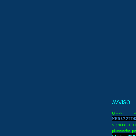
AVVISO
Quest
N
E
R
A
Z
Z
U
R
soprattutto a
piacerebbe pe
BLOG PER