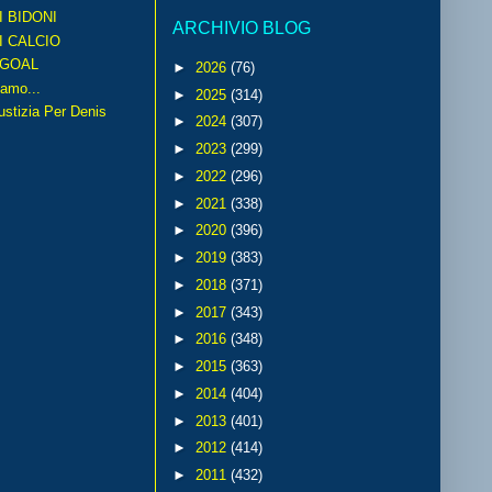
I BIDONI
ARCHIVIO BLOG
I CALCIO
GOAL
►
2026
(76)
amo...
►
2025
(314)
iustizia Per Denis
►
2024
(307)
►
2023
(299)
►
2022
(296)
►
2021
(338)
►
2020
(396)
►
2019
(383)
►
2018
(371)
►
2017
(343)
►
2016
(348)
►
2015
(363)
►
2014
(404)
►
2013
(401)
►
2012
(414)
►
2011
(432)