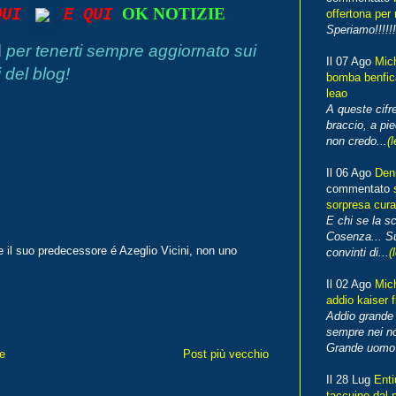
OK NOTIZIE
 QUI
E QUI
offertona per 
Speriamo!!!!!!
d
per tenerti sempre aggiornato sui
Il 07 Ago
Mic
 del blog!
bomba benfica
leao
A queste cifre
braccio, a pie
non credo...
(l
Il 06 Ago
Den
commentato
sorpresa cura
E chi se la s
Cosenza... Su
 il suo predecessore é Azeglio Vicini, non uno
convinti di...
(
Il 02 Ago
Mic
addio kaiser 
Addio grande 
sempre nei no
Grande uomo o
e
Post più vecchio
Il 28 Lug
Enti
taccuino dal 