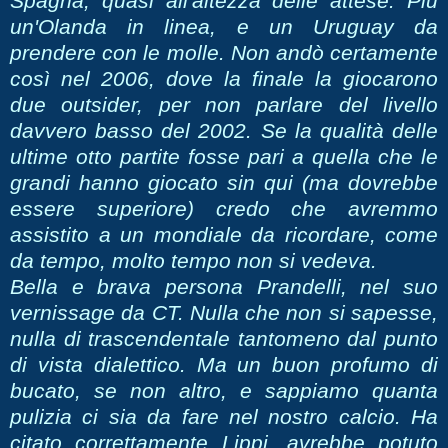
Spagna, quasi all'altezza delle attese. Più
un'Olanda in linea, e un Uruguay da
prendere con le molle. Non andò certamente
così nel 2006, dove la finale la giocarono
due outsider, per non parlare del livello
davvero basso del 2002. Se la qualità delle
ultime otto partite fosse pari a quella che le
grandi hanno giocato sin qui (ma dovrebbe
essere superiore) credo che avremmo
assistito a un mondiale da ricordare, come
da tempo, molto tempo non si vedeva.
Bella e brava persona Prandelli, nel suo
vernissage da CT. Nulla che non si sapesse,
nulla di trascendentale tantomeno dal punto
di vista dialettico. Ma un buon profumo di
bucato, se non altro, e sappiamo quanta
pulizia ci sia da fare nel nostro calcio. Ha
citato correttamente Lippi, avrebbe potuto