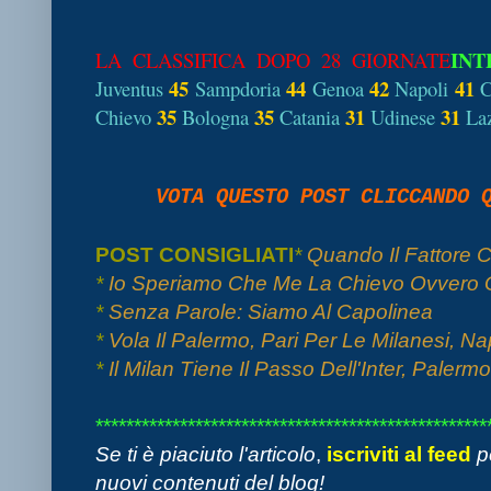
INT
LA CLASSIFICA DOPO 28 GIORNATE
45
44
42
41
Juventus
Sampdoria
Genoa
Napoli
C
35
35
31
31
Chievo
Bologna
Catania
Udinese
La
VOTA QUESTO POST CLICCANDO
POST CONSIGLIATI
*
Quando Il Fattore C
*
Io Speriamo Che Me La Chievo Ovvero 
*
Senza Parole: Siamo Al Capolinea
*
Vola Il Palermo, Pari Per Le Milanesi, Nap
*
Il Milan Tiene Il Passo Dell'Inter, Pale
***************************************************
Se ti è piaciuto l'articolo
,
iscriviti al feed
p
nuovi contenuti del blog!