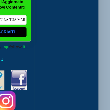
i Aggiornato
ovi Contenuti
SCRIVITI
by
SU