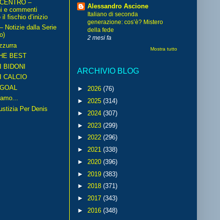
 CENTRO –
Alessandro Ascione
ni e commenti
Italiano di seconda
il fischio d’inizio
generazione: cos’è? Mistero
Notizie dalla Serie
della fede
o)
2 mesi fa
zzurra
Mostra tutto
HE BEST
I BIDONI
ARCHIVIO BLOG
I CALCIO
GOAL
►
2026
(76)
amo...
►
2025
(314)
iustizia Per Denis
►
2024
(307)
►
2023
(299)
►
2022
(296)
►
2021
(338)
►
2020
(396)
►
2019
(383)
►
2018
(371)
►
2017
(343)
►
2016
(348)