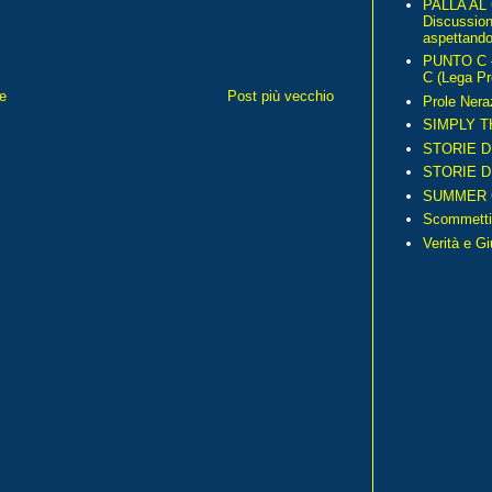
PALLA AL
Discussio
aspettando 
PUNTO C – 
C (Lega Pr
e
Post più vecchio
Prole Nera
SIMPLY T
STORIE D
STORIE D
SUMMER 
Scommetti
Verità e G