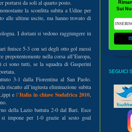
r portarsi da soli al quarto posto.
Riman
Sui Nu
onostante la sconfitta subita a Udine per
to alle ultime uscite, ma hanno trovato di
logna. I doriani si vedono raggiungere in
I
ri finisce 5-3 con sei degli otto gol messi
sce prepotentemente nella corsa all’Europa,
Powered 
 ci sono tutti, se la squadra di Gasperini
portata.
SEGUICI 
attuto 3-1 dalla Fiorentina al San Paolo.
da riscatto all’ingiusta eliminazione subita
Italia in chiave Sudafrica 2010
Lippi e
l’
,
ino.
erno della Lazio battuta 2-0 dal Bari. Esce
a si impone per 1-0 grazie al sesto goal