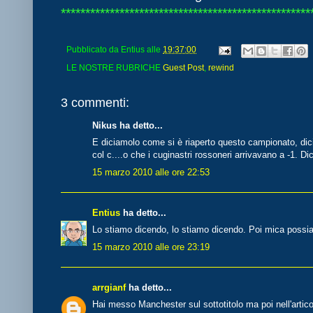
***************************************************
Pubblicato da
Entius
alle
19:37:00
LE NOSTRE RUBRICHE
Guest Post
,
rewind
3 commenti:
Nikus ha detto...
E diciamolo come si è riaperto questo campionato, dici
col c....o che i cuginastri rossoneri arrivavano a -1. Di
15 marzo 2010 alle ore 22:53
Entius
ha detto...
Lo stiamo dicendo, lo stiamo dicendo. Poi mica possia
15 marzo 2010 alle ore 23:19
arrgianf
ha detto...
Hai messo Manchester sul sottotitolo ma poi nell'articol