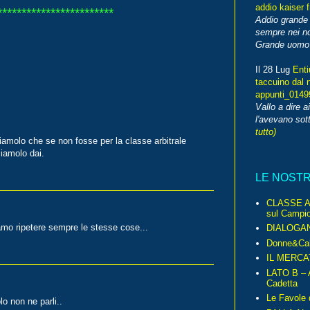
addio kaiser 
************************
Addio grande 
sempre nei no
Grande uomo o
Il 28 Lug
Enti
taccuino dal 
appunti_014
Vallo a dire a
l'avevano sott
tutto)
amolo che se non fosse per la classe arbitrale
ciamolo dai.
LE NOST
CLASSE A 
sul Campio
mo ripetere sempre le stesse cose...
DIALOGA
Donne&Cal
IL MERCA
LATO B – A
Cadetta
Le Favole 
o non ne parli..