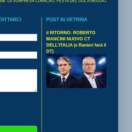
oal. LA SORPRESA CURACAO, FESTA DEL GOL A REGGIO
.
TATTARCI
POST IN VETRINA
il RITORNO: ROBERTO
MANCINI NUOVO CT
DELL'ITALIA (e Ranieri farà il
DT)