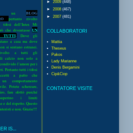
►
2009
(448)
►
2008
(467)
BLOG
o è un
►
2007
(481)
R
O
pertanto rivolto
i tifosi dell’Inter. Mi
UN
rò che diventasse
COLLABORATORI
 TUTTI
.
Dove gli
sentano a casa ma dove
Mattia
 non si sentano estranei.
Theseus
volto a tutti gli
Pakos
 di calcio non solo a
Lady Marianne
 condivido l’amore per i
Denis Bergamini
i. Pertanto tutti i tifosi
Cip&Ciop
ccetti a patto che
 un comportamento
vile. Potete scherzare,
CONTATORE VISITE
iro, fare sfottò purché
perino i limiti
e e del rispetto. Questo
interisti e non. Grazie!!!
R IS...