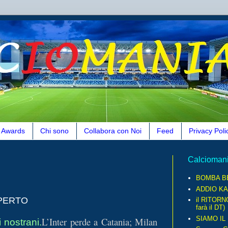
Awards
Chi sono
Collabora con Noi
Feed
Privacy Poli
Calcioman
BOMBA B
ADDIO KA
APERTO
il RITORN
farà il DT)
SIAMO IL
L’Inter perde a Catania; Milan
i nostrani.