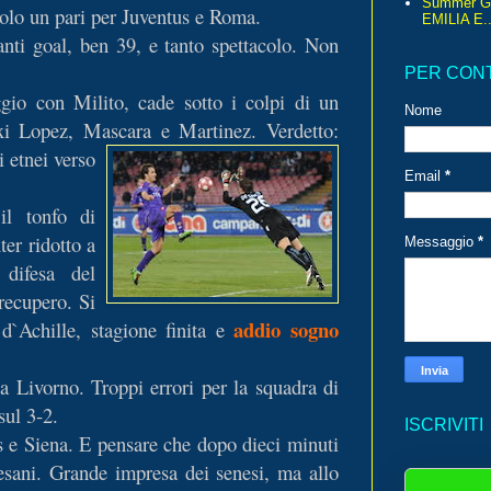
Summer G
 solo un pari per Juventus e Roma.
EMILIA E..
anti goal, ben 39, e tanto spettacolo. Non
PER CON
ggio con Milito, cade sotto i colpi di un
Nome
Maxi Lopez, Mascara e Mar
tinez. Verdetto:
i etnei verso
Email
*
il tonfo di
ter ridotto a
Messaggio
*
 difesa del
recupero. Si
addio sogno
d`Achille, stagione finita e
 Livorno. Troppi errori per la squadra di
sul 3-2.
ISCRIVITI
us e Siena. E pensare che dopo dieci minuti
esani. Grande impresa dei senesi, ma allo