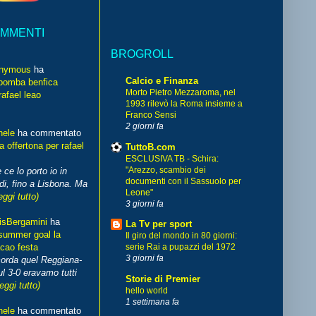
OMMENTI
BROGROLL
nymous
ha
Calcio e Finanza
bomba benfica
Morto Pietro Mezzaroma, nel
rafael leao
1993 rilevò la Roma insieme a
Franco Sensi
2 giorni fa
hele
ha commentato
 offertona per rafael
TuttoB.com
ESCLUSIVA TB - Schira:
"Arezzo, scambio dei
 ce lo porto io in
documenti con il Sassuolo per
di, fino a Lisbona. Ma
Leone"
eggi tutto)
3 giorni fa
isBergamini
ha
La Tv per sport
summer goal la
Il giro del mondo in 80 giorni:
cao festa
serie Rai a pupazzi del 1972
3 giorni fa
corda quel Reggiana-
l 3-0 eravamo tutti
Storie di Premier
leggi tutto)
hello world
1 settimana fa
hele
ha commentato