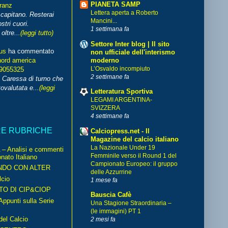
PIANETA SAMP
franz
Lettera aperta a Roberto
capitano. Resterai
Mancini...
stri cuori.
1 settimana fa
ltre...
(leggi tutto)
Settore Inter blog | Il sito
us
ha commentato
non ufficiale dell'interismo
moderno
nord america
L’Osvaldo incompiuto
99055325
2 settimane fa
i Caressa di turno che
ovalutata e...
(leggi
Letteratura Sportiva
LEGAMI ARGENTINA-
SVIZZERA
4 settimane fa
RE RUBRICHE
Calciopress.net - Il
Magazine del calcio italiano
La Nazionale Under 19
– Analisi e commenti
Femminile verso il Round 1 del
nato Italiano
Campionato Europeo: il gruppo
NDO CON ALTER
delle Azzurrine
cio
1 mese fa
TO DI CIP&CIOP
Bauscia Cafè
ppunti sulla Serie
Una Stagione Straordinaria –
(le immagini) PT 1
del Calcio
2 mesi fa