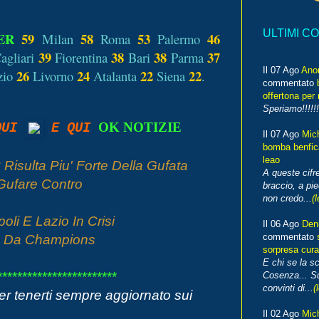
ULTIMI C
ER
59
58
53
46
Milan
Roma
Palermo
39
38
38
37
agliari
Fiorentina
Bari
Parma
Il 07 Ago
Ano
26
24
22
22
zio
Livorno
Atalanta
Siena
.
commentato
offertona per 
Speriamo!!!!!!
OK NOTIZIE
 QUI
E QUI
Il 07 Ago
Mic
bomba benfica
leao
 Risulta Piu' Forte Della Gufata
A queste cifre
Gufare Contro
braccio, a pie
non credo...
(l
oli E Lazio In Crisi
Il 06 Ago
Den
commentato
rmo Da Champions
sorpresa cura
E chi se la s
************************
Cosenza... Su
convinti di...
(
er tenerti sempre aggiornato sui
Il 02 Ago
Mic