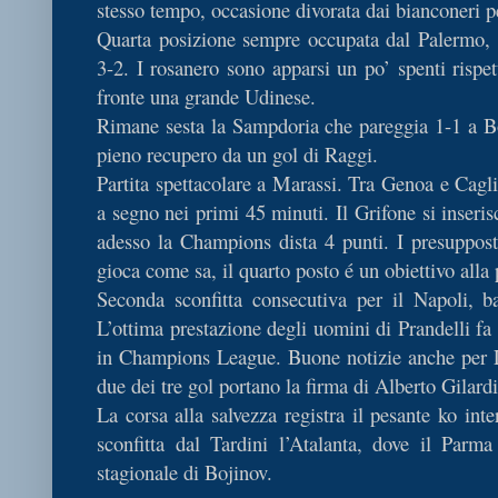
stesso tempo, occasione divorata dai bianconeri pe
Quarta posizione sempre occupata dal Palermo, n
3-2. I rosanero sono apparsi un po’ spenti rispet
fronte una grande Udinese.
Rimane sesta la Sampdoria che pareggia 1-1 a Bo
pieno recupero da un gol di Raggi.
Partita spettacolare a Marassi. Tra Genoa e Caglia
a segno nei primi 45 minuti. Il Grifone si inseri
adesso la Champions dista 4 punti. I presupposti
gioca come sa, il quarto posto é un obiettivo alla 
Seconda sconfitta consecutiva per il Napoli, b
L’ottima prestazione degli uomini di Prandelli fa 
in Champions League. Buone notizie anche per 
due dei tre gol portano la firma di Alberto Gilard
La corsa alla salvezza registra il pesante ko int
sconfitta dal Tardini l’Atalanta, dove il Parm
stagionale di Bojinov.