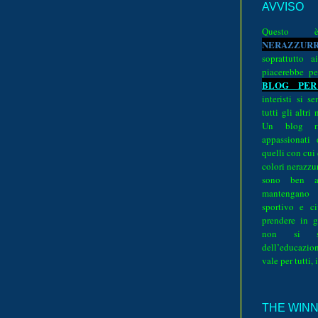
AVVISO
Quest
N
E
R
A
Z
Z
U
R
soprattutto a
piacerebbe pe
BLOG PER
interisti si 
tutti gli altri
Un blog ri
appassionati
quelli con cui
colori nerazzurr
sono ben a
mantengano
sportivo e ci
prendere in g
non si su
dell’educazion
vale per tutti, 
THE WINNE