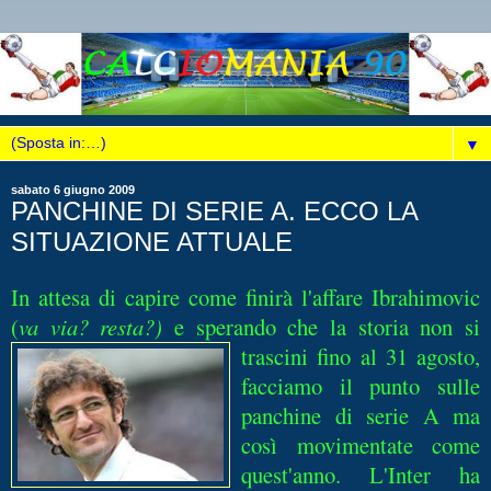
▼
sabato 6 giugno 2009
PANCHINE DI SERIE A. ECCO LA
SITUAZIONE ATTUALE
In attesa di capire come finirà l'affare Ibrahimovic
(
va via? resta?)
e sperando che la stor
ia non si
trascini fino al 31 agosto,
facciamo il punto sulle
panchine di serie A ma
così movimentate come
quest'anno. L'Inter ha