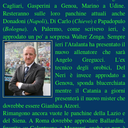
Cagliari, Gasperini a Genoa, Marino a Udine.
Resteranno sulle loro panchine attuali anche
Donadoni (
Napoli
), Di Carlo (
Chievo
) e Papadopulo
(
Bologna
). A Palermo, come scrivevo ieri, è
approdato un po' a sorpresa Wa
lter Zenga. Sempre
ieri l'Atalanta ha presentato il
nuovo allenatore che sarà
Angelo Gregucci. L'ex
tecnico degli orobici, Del
Neri è invece approdato a
Genova, sponda blucerchiata
mentre
il Catania a giorni
presenterà il nuovo mister che
dovrebbe essere Gianluca Atzori.
Rimangono ancora vuote le panchine della Lazio e
del Siena. A Roma dovrebbe approdare Ballardini,
favorito su Colantuono e Mazzarri, anche se non è