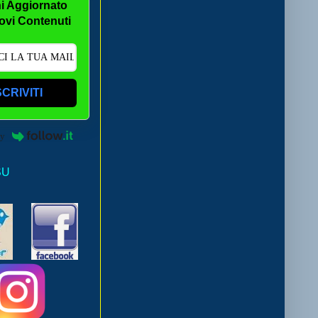
i Aggiornato
ovi Contenuti
SCRIVITI
by
SU