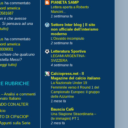
PIANETA SAMP
us
ha commentato
Lettera aperta a Roberto
nord america
Mancini...
70581687
1 settimana fa
non è che avesse
. Si pensava ad una
Settore Inter blog | Il sito
tutto)
non ufficiale dell'interismo
moderno
L’Osvaldo incompiuto
us
ha commentato
2 settimane fa
nord america
8009001
Letteratura Sportiva
schiare che qualcuno
LEGAMI ARGENTINA-
stella Messi?
SVIZZERA
leggi tutto)
4 settimane fa
Calciopress.net - Il
Magazine del calcio italiano
La Nazionale Under 19
RE RUBRICHE
Femminile verso il Round 1 del
Campionato Europeo: il gruppo
– Analisi e commenti
delle Azzurrine
nato Italiano
1 mese fa
NDO CON ALTER
Bauscia Cafè
cio
Una Stagione Straordinaria –
TO DI CIP&CIOP
(le immagini) PT 1
ppunti sulla Serie
2 mesi fa