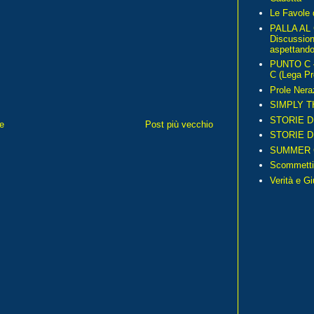
Le Favole 
PALLA AL
Discussio
aspettando 
PUNTO C – 
C (Lega Pr
Prole Nera
SIMPLY T
STORIE D
e
Post più vecchio
STORIE D
SUMMER 
Scommetti
Verità e G