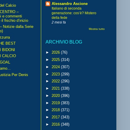
Alessandro Ascione
del Calcio
Italiano di seconda
 CENTRO –
generazione: cos’è? Mistero
ni e commenti
della fede
il fischio d’inizio
2 mesi fa
Notizie dalla Serie
Mostra tutto
o)
zzurra
ARCHIVIO BLOG
HE BEST
I BIDONI
►
2026
(76)
I CALCIO
►
2025
(314)
GOAL
►
2024
(307)
amo...
►
2023
(299)
iustizia Per Denis
►
2022
(296)
►
2021
(338)
►
2020
(396)
►
2019
(383)
►
2018
(371)
►
2017
(343)
►
2016
(348)