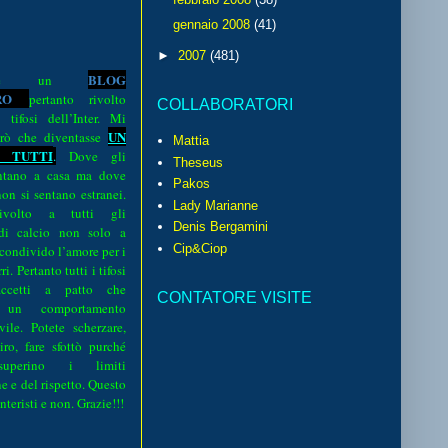
gennaio 2008
(41)
►
2007
(481)
BLOG
o è un
R
O
pertanto rivolto
COLLABORATORI
i tifosi dell’Inter. Mi
UN
rò che diventasse
Mattia
 TUTTI
.
Dove gli
Theseus
sentano a casa ma dove
Pakos
 non si sentano estranei.
Lady Marianne
volto a tutti gli
Denis Bergamini
 di calcio non solo a
Cip&Ciop
 condivido l’amore per i
i. Pertanto tutti i tifosi
ccetti a patto che
CONTATORE VISITE
 un comportamento
vile. Potete scherzare,
iro, fare sfottò purché
perino i limiti
e e del rispetto. Questo
interisti e non. Grazie!!!