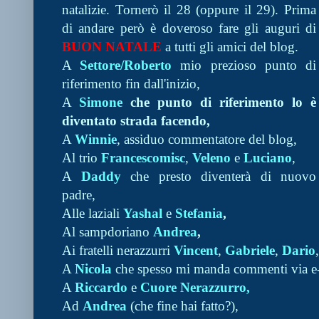
natalizie. Tornerò il 28 (oppure il 29). Prima
di andare però è doveroso fare gli auguri di
BUON NATALE
a tutti gli amici del blog.
A
Settore/Roberto
mio prezioso punto di
riferimento fin dall'inizio,
A
Simone
che punto di riferimento lo è
diventato strada facendo,
A
Winnie
, assiduo commentatore del blog,
Al trio
Francescomisc
,
Veleno
e
Luciano
,
A
Daddy
che presto diventerà di nuovo
padre,
Alle laziali
Yashal
e
Stefania
,
Al sampdoriano
Andrea
,
Ai fratelli nerazzurri
Vincent
,
Gabriele
,
Dario
A
Nicola
che spesso mi manda commenti via e-
A
Riccardo
e
Cuore Nerazzurro,
Ad
Andrea
(che fine hai fatto?),