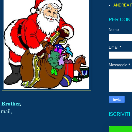
ANDREA P
PER CON
Nome
Email
*
Messaggio
*
,
Brother
,
mail,
ISCRIVITI