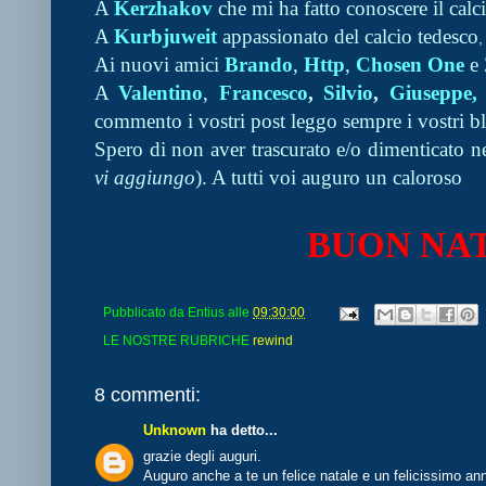
A
Kerzhakov
che mi ha fatto conoscere il calc
A
Kurbjuweit
appassionato del calcio tedesco
,
Ai nuovi amici
Brando
,
Http
,
Chosen One
e
A
Valentino
,
Frances
co
,
Silvio
,
Giuseppe, 
commento i vostri post leggo sempre i vostri b
Spero di non aver trascurato e/o dimenticato n
vi aggiungo
). A tutti voi auguro un caloroso
BUON NAT
Pubblicato da
Entius
alle
09:30:00
LE NOSTRE RUBRICHE
rewind
8 commenti:
Unknown
ha detto...
grazie degli auguri.
Auguro anche a te un felice natale e un felicissimo an