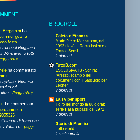
OMMENTI
BROGROLL
isBergamini
ha
Calcio e Finanza
summer goal la
Morto Pietro Mezzaroma, nel
cao festa
1993 rilevò la Roma insieme a
corda quel Reggiana-
Franco Sensi
l 3-0 eravamo tutti
1 giorno fa
leggi tutto)
TuttoB.com
hele
ha commentato
ESCLUSIVA TB - Schira:
"Arezzo, scambio dei
franz
documenti con il Sassuolo per
capitano. Resterai
Leone"
stri cuori.
2 giorni fa
ltre...
(leggi tutto)
La Tv per sport
us
ha commentato
Il giro del mondo in 80 giorni:
nord america
serie Rai a pupazzi del 1972
3 giorni fa
99055325
i Caressa di turno che
Storie di Premier
ovalutata e...
(leggi
hello world
1 settimana fa