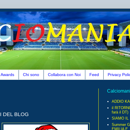
Awards
Chi sono
Collabora con Noi
Feed
Privacy Poli
Calcioman
ADDIO KA
il RITORN
farà il DT)
I DEL BLOG
SIAMO IL
Summer G
EMILIA E..