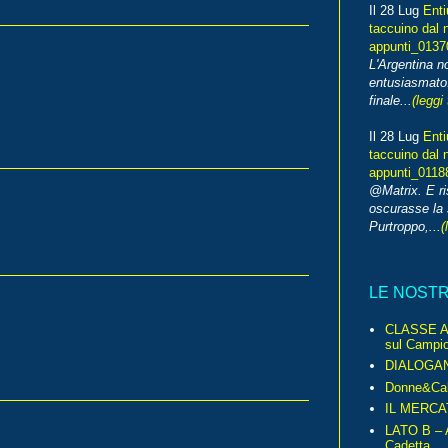
Il 28 Lug
Enti
taccuino dal 
appunti_013
L'Argentina 
entusiasmato
finale...
(leggi 
Il 28 Lug
Enti
taccuino dal 
appunti_0118
@Matrix. E ri
oscurasse la 
Purtroppo,...
(
LE NOST
CLASSE A 
sul Campio
DIALOGA
Donne&Cal
IL MERCA
LATO B – A
Cadetta