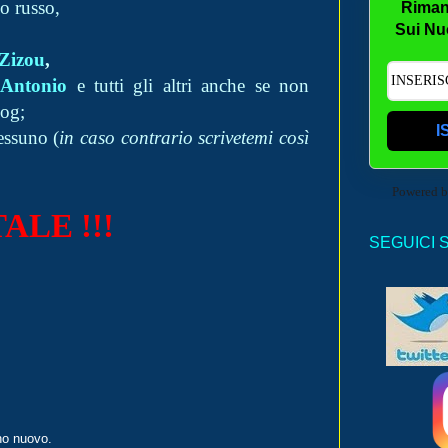
io russo,
Riman
Sui Nu
Zizou
,
Antonio
e tutti gli altri anche se non
log;
I
essuno (
in caso contrario scrivetemi così
Powered 
ALE !!!
SEGUICI 
no nuovo.