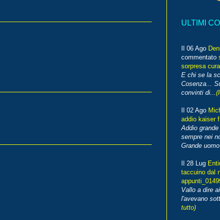
ULTIMI C
Il 06 Ago
Den
commentato
sorpresa cura
E chi se la s
Cosenza... Su
convinti di...
(
Il 02 Ago
Mic
addio kaiser 
Addio grande 
sempre nei no
Grande uomo o
Il 28 Lug
Enti
taccuino dal 
appunti_014
Vallo a dire a
l'avevano sott
tutto)