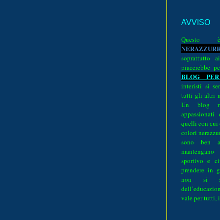
AVVISO
Quest
N
E
R
A
Z
Z
U
R
soprattutto a
piacerebbe pe
BLOG PER
interisti si 
tutti gli altri
Un blog ri
appassionati
quelli con cui
colori nerazzurr
sono ben a
mantengano
sportivo e ci
prendere in g
non si su
dell’educazion
vale per tutti, 