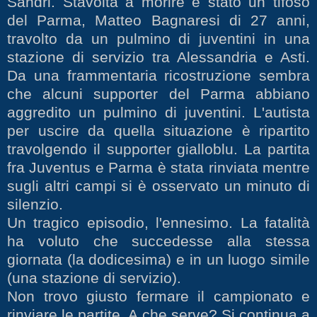
Sandri. Stavolta a morire è stato un tifoso
del Parma, Matteo Bagnaresi di 27 anni,
travolto da un pulmino di juventini in una
stazione di servizio tra Alessandria e Asti.
Da una frammentaria ricostruzione sembra
che alcuni supporter del Parma abbiano
aggredito un pulmino di juventini. L'autista
per uscire da quella situazione è ripartito
travolgendo il supporter gialloblu. La partita
fra Juventus e Parma è stata rinviata mentre
sugli altri campi si è osservato un minuto di
silenzio.
Un tragico episodio, l'ennesimo. La fatalità
ha voluto che succedesse alla stessa
giornata (la dodicesima) e in un luogo simile
(una stazione di servizio).
Non trovo giusto fermare il campionato e
rinviare le partite. A che serve? Si continua a