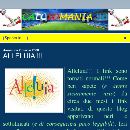
▼
domenica 2 marzo 2008
ALLELUIA !!!
Alleluia!!! I link sono
tornati normali!!! Come
ben sapete (
e avrete
sicuramente visto
) da
circa due mesi i link
visitati di questo blog
apparivano neri e
sottolineati (
e di conseguenza poco leggibili
). Ieri