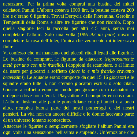
nerazzurre. Per la prima volta comprai una bustina dei mitici
calciatori Panini. L'album costava 1000 lire, la bustina costava 200
lire e c’erano 6 figurine. Trovai Dertycia della Fiorentina, Gerolin e
Tempestilli della Roma e altre tre figurine che non ricordo. Dopo
quella stagione feci la raccolta per altri 4-5 anni, senza mai
completare l’album. Solo una volta (
1991-92 mi pare
) riuscii a
completare la rosa dell’Inter, l’unica che veramente mi interessava
finire.
Vi confesso che mi mancano quei piccoli rituali legati alle figurine.
Le bustine da comprare, le figurine da attaccare (
rigorosamente
metà per uno con mio fratello
), i doppioni da scambiare, o al limite
da usare per giocarci a soffietto (
dove io e mio fratello eravamo
bravissimi
). Le squadre erano composte da quei 15-16 giocatori e le
squadre erano tutte lì, non c’erano giocatori esclusi o solo citati.
Giocare a soffietto erano un modo per giocare con i calciatori in
un’epoca dove non c’era la Playstation e il computer era cosa rara.
L’album, insieme alle partite pomeridiane con gli amici e a poco
altro, riempiva buona parte dei nostri pomeriggi e dei nostri
pensieri. La vita non era ancora difficile e le donne facevano parte
di un universo lontano sconosciuto.
Attaccare le figurine o semplicemente sfogliare l’album Panini era
ogni volta una sensazione bellissima e stupenda. Un’emozione che