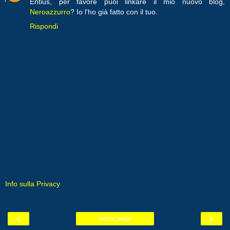
Entius, per favore puoi linkare il mio nuovo blog,
Neroazzurro
? Io l'ho già fatto con il tuo.
Rispondi
Info sulla Privacy
‹
›
Home page