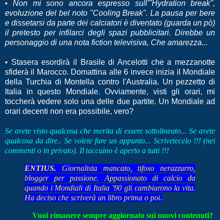
•
Non mi sono ancora espresso sull'"Hydration break",
evoluzione del bel noto "Cooling Break". La pausa per bere
e dissetarsi da parte dei calciatori è diventato (guarda un pò)
il pretesto per infilarci degli spazi pubblicitari. Direbbe un
personaggio di una nota fiction televisiva, Che amarezza...
• Stasera esordirà il Brasile di Ancelotti che a mezzanotte
sfiderà il Marocco. Domattina alle 6 invece inizia il Mondiale
della Turchia di Montella contro l'Australia. Un pezzetto di
Italia in questo Mondiale. Ovviamente, visti gli orari, mi
toccherà vedere solo una delle due partite. Un Mondiale ad
orari decenti non era possibile, vero?
Se avete visto qualcosa che merita di essere sottolineato... Se avete
qualcosa da dire.. Se volete fare un appunto... Scrivetecelo !!! (nei
commenti o in privato). Il taccuino è aperto a tutti !!!
ENTIUS.
Giornalista mancato, tifoso nerazzurro,
blogger per passione. Appassionato di calcio da
quando i Mondiali di Italia ’90 gli cambiarono la vita.
Ha deciso che scriverà un libro prima o poi.
Vuoi rimanere sempre aggiornato sui nuovi contenuti?