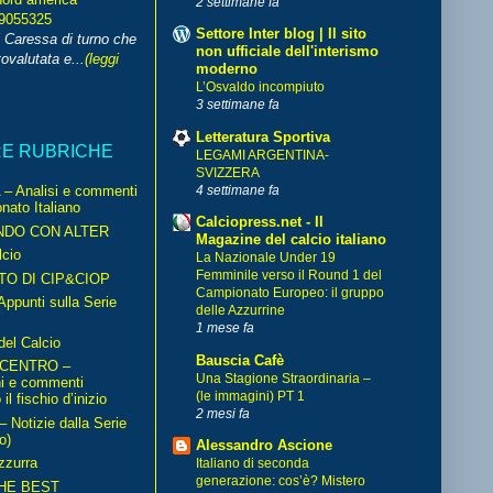
2 settimane fa
99055325
Settore Inter blog | Il sito
i Caressa di turno che
non ufficiale dell'interismo
ovalutata e...
(leggi
moderno
L’Osvaldo incompiuto
3 settimane fa
Letteratura Sportiva
RE RUBRICHE
LEGAMI ARGENTINA-
SVIZZERA
4 settimane fa
– Analisi e commenti
nato Italiano
Calciopress.net - Il
NDO CON ALTER
Magazine del calcio italiano
cio
La Nazionale Under 19
Femminile verso il Round 1 del
TO DI CIP&CIOP
Campionato Europeo: il gruppo
ppunti sulla Serie
delle Azzurrine
1 mese fa
del Calcio
Bauscia Cafè
 CENTRO –
Una Stagione Straordinaria –
ni e commenti
(le immagini) PT 1
il fischio d’inizio
2 mesi fa
Notizie dalla Serie
o)
Alessandro Ascione
zzurra
Italiano di seconda
generazione: cos’è? Mistero
HE BEST