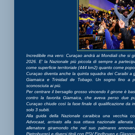
Incredibile ma vero: Curaçao andrà ai Mondiali che si g
2026. E' la Nazionale più piccola di sempre a parteci
come superficie territoriale (444 km2) quanto come popo
Curaçao diventa anche la quinta squadra dei Caraibi a
Giamaica e Trinidad de Tobago. Un sogno fino a poch
sconosciuta ai più.
Per centrare il bersaglio grosso vincendo il girone è bast
contro la favorita Giamaica, che aveva perso due pun
Curaçao chiude così la fase finale di qualificazione da im
solo 3 subiti.
Alla guida della Nazionale caraibica una vecchia co
Advocaat, arrivato alla sua ottava nazionale allenata
allenatore giramondo che nel suo palmares annov
Pietroburgo) e diversi titoli con PSV Eindhoven e Glasg