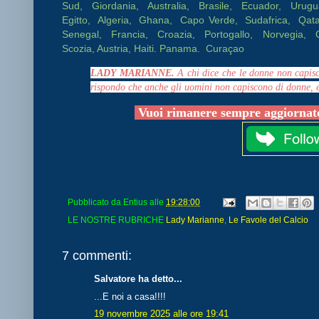
Sud, Giordania, Australia, Brasile, Ecuador, Urug
Egitto, Algeria, Ghana, Capo Verde, Sudafrica, Qatar
Senegal, Francia, Croazia, Portogallo, Norvegia,
Scozia, Austria, Haiti. Panama. Curaçao
LADY MARIANNE.
A chi dice che le donne non capisc
rispondo che anche gli uomini non capiscono di donne, 
Vuoi rimanere sempre aggiornato
Pubblicato da
Entius
alle
19:28:00
LE NOSTRE RUBRICHE
Lady Marianne
,
Le Favole del Calcio
7 commenti:
Salvatore ha detto...
...E noi a casa!!!!
19 novembre 2025 alle ore 19:41