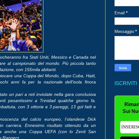
Email
*
Messaggio
*
iocheranno fra Stati Uniti, Messico e Canada nel
pare al campionato del mondo. Più piccola tanto
lazione, con 155mila abitanti.
 giocare una Coppa del Mondo, dopo Cuba, Haiti,
i anni fa per la nazionale dell'isola finora
ISCRIVITI
ato un pari a reti inviolate nella gara conclusiva
ti pesantissimi a Trinidad qualche giorno fa.
Riman
battuta, con 3 vittorie e 3 pareggi, 13 gol fatti e
Sui Nu
noscenza del calcio europeo, l’olandese Dick
 in carriera. Ennesimo risultato ottenuto da un
era anche una Coppa UEFA (con lo Zenit San
ow Rangers.