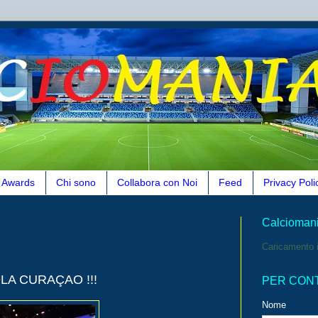
Awards
Chi sono
Collabora con Noi
Feed
Privacy Poli
Calcioman
Caricamento i
OLA CURAÇAO !!!
PER CON
Nome