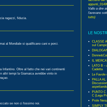
appunti_014
Vallo a dire a
l'avevano sott
tutto)
cia ragazzi, fiducia.
LE NOST
CLASSE A 
ai al Mondiale si qualificano cani e porci.
sul Campio
DIALOGA
Donne&Cal
IL MERCA
LATO B – A
 Infantino. Oltre al fatto che nei vari continenti
Cadetta
in altri tempi la Giamaica avrebbe vinto in
Le Favole 
uraçao.
PALLA AL
Discussio
aspettando 
PUNTO C – 
C (Lega Pr
Prole Nera
eccato se non ci fossimo noi.
SIMPLY T