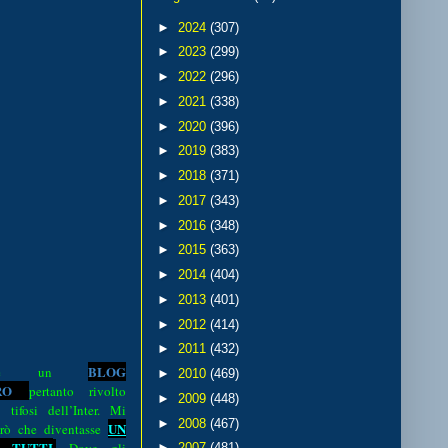
►
2024
(307)
►
2023
(299)
►
2022
(296)
►
2021
(338)
►
2020
(396)
►
2019
(383)
►
2018
(371)
►
2017
(343)
►
2016
(348)
►
2015
(363)
►
2014
(404)
►
2013
(401)
►
2012
(414)
►
2011
(432)
BLOG
o è un
►
2010
(469)
R
O
pertanto rivolto
►
2009
(448)
i tifosi dell’Inter. Mi
►
2008
(467)
UN
rò che diventasse
 TUTTI
►
2007
(481)