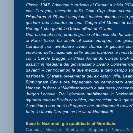
Classe 1947, Advocaat è arrivato ai Caraibi a inizio 2024
con Curaçao, uscendo dalla Gold Cup dello scorso 
l’Honduras. A 78 anni compiuti il tecnico olandese sta p
guidare una squadra ad una Coppa del Mondo di calci
Rehagel, che guidò la Grecia all’età di 71 anni.
Una nazionale che, proprio grazie al tecnico che ha allena
ai Paesi Bassi, ha attinto al calcio europeo, con gioc
Curaçao) non avrebbero avuto chance di giocare con 
veterano della nazionale delle antille olandesi, e rimast
con il Cercle Brugge. In difesa Armando Obispo (PSV
assistiti in mediana dal giovanissimo Livano Comenenci
davanti. A centrocampo le due mezzali a tutto campo sono
nazionale. Si tratta ovviamente dell’ex Aston Villa, Le
Birmingham City e ora impegnato nel campionato arabo.
Hansen, in forza al Middlesborough e alla terza presenza
Jurgen Locadia. Tra i giocatori stabilmente in Naziona
squadra nato nell'isola caraibica, ma cresciuto nelle gio
Aspettiamo con ansia di sapere che abbinamenti troverà
fatta: la favola Curaçao se ne va al Mondiale!!!
Ecco le Nazionali già qualificate al Mondiale:
Canada, Messico, Stati Uniti, Giappone, Nuova Zela