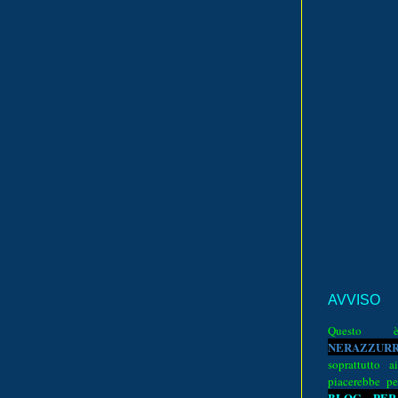
AVVISO
Quest
N
E
R
A
Z
Z
U
R
soprattutto a
piacerebbe pe
BLOG PER