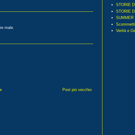
STORIE D
STORIE D
SUMMER 
Scommetti
re male.
Verità e G
e
Post più vecchio