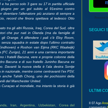
I
 e ha perso solo 3 gare su 17 in partita ufficiale
giugno per un gol subito al 91esimo contro
er diventare l’allenatore più anziano di sempre a
Powered 
o, record che finora spettava al tedesco Otto
to tra gli altri Russia, Iraq, Corea del Sud, oltre
SEGUICI 
atori che pur nati in Olanda (ma da famiglie di
gli Orange. A difendere i pali c’è Eloy Room,
o senza squadra in estate dopo l’ultimo contratto
 Eindhoven) e Roshon van Eijma (RKC Waalwijk)
a (FC Zurigo), 21 anni e una carriera importante
 i fratelli Bacuna, vere e proprie colonne della
andro Bacuna e di suo fratello Juninho Bacuna ex
 Davanti la nuova stella è l’ala destra Sontje
 in nazionale, mentre come centravanti l’ex PSV,
le anche Tahith Chong, uno dei pochissimi della
vanili del Manchester United.
 Curaçao al mondiale, ma intanto la storia è già
ULTIMI C
Il 07 Ago
Ano
nda, Iran, Argentina, Uzbekistan, Corea del
commentato