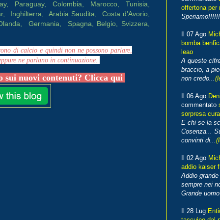
uay, Paraguay, Colombia, Marocco, Tunisia,
offertona per 
, Inghilterra, Arabia Saudita, Costa d’Avorio,
Speriamo!!!!!!
 Olanda, Germania, Spagna
, Belgio, Svizzera,
Il 07 Ago
Mic
bomba benfica
ono di calcio e quindi non ne possono parlare,
leao
eppure ne parlano in continuazione.
A queste cifre
braccio, a pie
 sui nuovi contenuti? Clicca qui
non credo...
(l
Il 06 Ago
Den
commentato
sorpresa cura
E chi se la s
Cosenza... Su
convinti di...
(
Il 02 Ago
Mic
addio kaiser 
Addio grande 
sempre nei no
Grande uomo o
Il 28 Lug
Enti
taccuino dal 