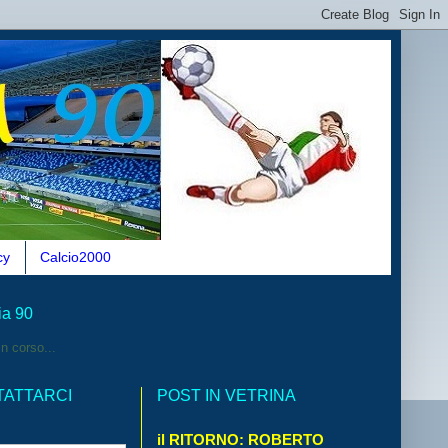
cy
Calcio2000
ia 90
n corso...
TATTARCI
POST IN VETRINA
il RITORNO: ROBERTO