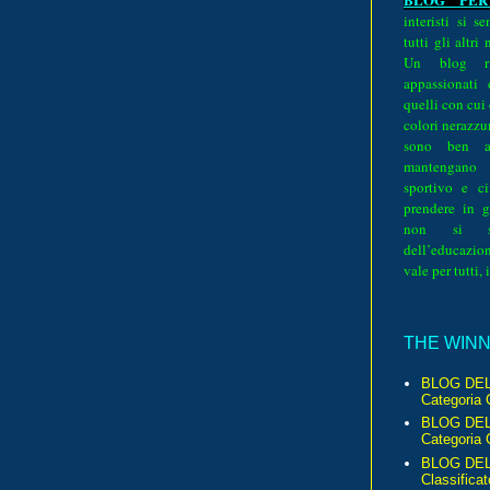
interisti si 
tutti gli altri
Un blog ri
appassionati
quelli con cui
colori nerazzurr
sono ben a
mantengano
sportivo e ci
prendere in g
non si su
dell’educazion
vale per tutti, 
THE WINNE
BLOG DEL
Categoria 
BLOG DEL
Categoria 
BLOG DELL
Classificat