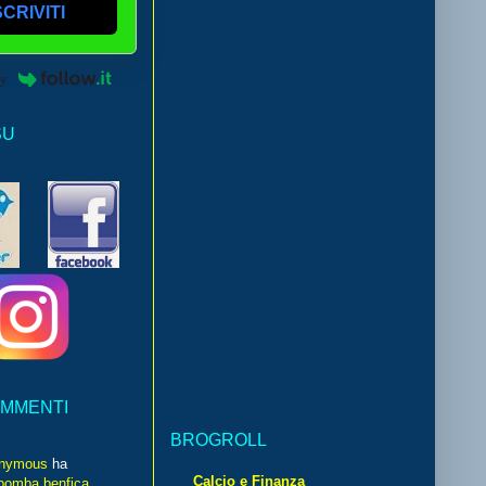
SCRIVITI
by
SU
OMMENTI
BROGROLL
nymous
ha
Calcio e Finanza
bomba benfica