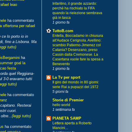
Infantino, il grande azzardo:
rafael leao
perché ha rischiato la FIFA
quando la rielezione sembrava
già in tasca
hele
ha commentato
1 giorno fa
 offertona per rafael
TuttoB.com
Entella, Boccadamo in chiusura
 ce lo porto io in
all'Audace Cerignola. Avellino:
di, fino a Lisbona. Ma
scambio Patierno-Jimenez col
eggi tutto)
Catania? Desenzano, preso
Cassin dalla Cremonese. La
isBergamini
ha
Casertana vuole fare la spesa a
summer goal la
Benevento
cao festa
1 giorno fa
corda quel Reggiana-
La Tv per sport
l 3-0 eravamo tutti
Il giro del mondo in 80 giorni:
leggi tutto)
serie Rai a pupazzi del 1972
5 giorni fa
hele
ha commentato
franz
Storie di Premier
hello world
capitano. Resterai
1 settimana fa
stri cuori.
ltre...
(leggi tutto)
PIANETA SAMP
Lettera aperta a Roberto
us
ha commentato
Mancini...
nord america