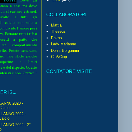
.
Dove gli
sentano a casa ma dove
 non si sentano estranei.
COLLABORATORI
volto a tutti gli
 di calcio non solo a
Mattia
 condivido l’amore per i
Theseus
i. Pertanto tutti i tifosi
Pakos
ccetti a patto che
Lady Marianne
 un comportamento
vile. Potete scherzare,
Denis Bergamini
iro, fare sfottò purché
Cip&Ciop
perino i limiti
e e del rispetto. Questo
CONTATORE VISITE
interisti e non. Grazie!!!
R IS...
'ANN0 2020 -
Calcio
L'ANNO 2022 -
Calcio
'ANNO 2022 - 2°
o