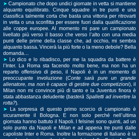
➤
Campionato che dopo undici giornate in vetta si mantiene
alquanto equilibrato. Cinque squadre in tre punti e una
classifica talmente corta che basta una vittoria per ritrovarti
in vetta o una sconfitta per essere fuori dalla qualificazione
alle coppe europee. Al momento mi pare un campionato
livellato più verso il basso che verso l’alto con una media
punti delle prime della classe che, ad occhio, mi sembra
alquanto bassa. Vincerà la più forte o la meno debole? Bella
domanda…
➤
Lo dico e lo ribadisco, per me la squadra da battere è
l’Inter. La Roma sta facendo molto bene, ma non ha un
reparto offensivo di peso, il Napoli è in un momento di
preoccupante involuzione (
Conte sarà pure un grande
allenatore, ma non è capace di gestire due competizioni
), il
Milan non mi convince più di tanto e la Juventus finora è
stata abbastanza deludente (
basterà Spalletti ad invertire la
rotta?
).
➤
La sorpresa di questo primo scorcio di campionato è
sicuramente il Bologna. E non solo perché nell’ultima
giornata hanno battuto il Napoli. I felsinei sono quinti, ad un
solo punto da Napoli e Milan e ad appena tre punti dalle
capoliste Inter e Roma. Inoltre la formazione di Italiano è la