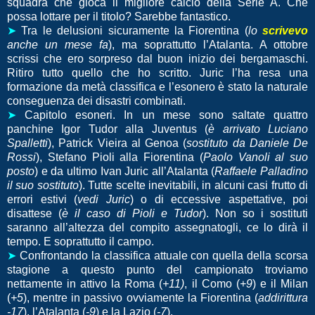
squadra che gioca il migliore calcio della Serie A. Che
possa lottare per il titolo? Sarebbe fantastico.
➤
Tra le delusioni sicuramente la Fiorentina (
lo
scrivevo
anche un mese fa
), ma soprattutto l’Atalanta. A ottobre
scrissi che ero sorpreso dal buon inizio dei bergamaschi.
Ritiro tutto quello che ho scritto. Juric l’ha resa una
formazione da metà classifica e l’esonero è stato la naturale
conseguenza dei disastri combinati.
➤
Capitolo esoneri. In un mese sono saltate quattro
panchine Igor Tudor alla Juventus (
è arrivato Luciano
Spalletti
), Patrick Vieira al Genoa (
sostituto da Daniele De
Rossi
), Stefano Pioli alla Fiorentina (
Paolo Vanoli al suo
posto
) e da ultimo Ivan Juric all’Atalanta (
Raffaele Palladino
il suo sostituto
). Tutte scelte inevitabili, in alcuni casi frutto di
errori estivi (
vedi Juric
) o di eccessive aspettative, poi
disattese (
è il caso di Pioli e Tudor
). Non so i sostituti
saranno all’altezza del compito assegnatogli, ce lo dirà il
tempo. E soprattutto il campo.
➤
Confrontando la classifica attuale con quella della scorsa
stagione a questo punto del campionato troviamo
nettamente in attivo la Roma (
+11)
, il Como (
+9
) e il Milan
(
+5
), mentre in passivo ovviamente la Fiorentina (
addirittura
-17
), l’Atalanta (
-9
) e la Lazio (
-7
).