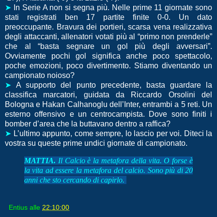
➤
In Serie A non si segna più. Nelle prime 11 giornate sono
stati registrati ben 17 partite finite 0-0. Un dato
preoccupante. Bravura dei portieri, scarsa vena realizzativa
degli attaccanti, allenatori votati più al “primo non prenderle”
che al “basta segnare un gol più degli avversari”.
Ovviamente pochi gol significa anche poco spettacolo,
poche emozioni, poco divertimento. Stiamo diventando un
campionato noioso?
➤
A supporto del punto precedente, basta guardare la
classifica marcatori, guidata da Riccardo Orsolini del
Bologna e Hakan Calhanoglu dell’Inter, entrambi a 5 reti. Un
esterno offensivo e un centrocampista. Dove sono finiti i
bomber d’area che la buttavano dentro a raffica?
➤
L’ultimo appunto, come sempre, lo lascio per voi. Diteci la
vostra su queste prime undici giornate di campionato.
MATTIA.
Il Calcio è la metafora della vita. O forse è
la vita ad essere la metafora del calcio. Sono più di 20
anni che sto cercando di capirlo.
Entius
alle
22:10:00