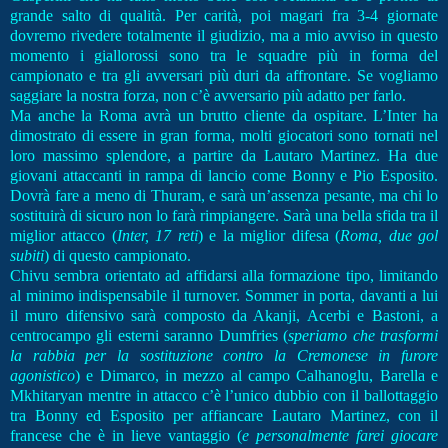
grande salto di qualità. Per carità, poi magari fra 3-4 giornate
dovremo rivedere totalmente il giudizio, ma a mio avviso in questo
momento i giallorossi sono tra le squadre più in forma del
campionato e tra gli avversari più duri da affrontare. Se vogliamo
saggiare la nostra forza, non c’è avversario più adatto per farlo.
Ma anche la Roma avrà un brutto cliente da ospitare. L’Inter ha
dimostrato di essere in gran forma, molti giocatori sono tornati nel
loro massimo splendore, a partire da Lautaro Martinez. Ha due
giovani attaccanti in rampa di lancio come Bonny e Pio Esposito.
Dovrà fare a meno di Thuram, e sarà un’assenza pesante, ma chi lo
sostituirà di sicuro non lo farà rimpiangere. Sarà una bella sfida tra il
miglior attacco (
Inter, 17 reti
) e la miglior difesa (
Roma, due gol
subiti
) di questo campionato.
Chivu sembra orientato ad affidarsi alla formazione tipo, limitando
al minimo indispensabile il turnover. Sommer in porta, davanti a lui
il muro difensivo sarà composto da Akanji, Acerbi e Bastoni, a
centrocampo gli esterni saranno Dumfries (
speriamo che trasformi
la rabbia per la sostituzione contro la Cremonese in furore
agonistico
) e Dimarco, in mezzo al campo Calhanoglu, Barella e
Mkhitaryan mentre in attacco c’è l’unico dubbio con il ballottaggio
tra Bonny ed Esposito per affiancare Lautaro Martinez, con il
francese che è in lieve vantaggio (
e personalmente farei giocare