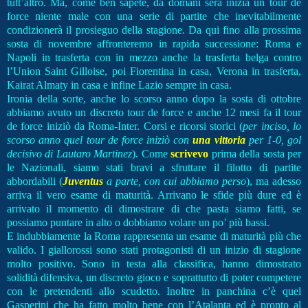
tutt’altro. Ma, come ben sapete, da domani sera inizia un tour de
force niente male con una serie di partite che inevitabilmente
condizionerà il prosieguo della stagione. Da qui fino alla prossima
sosta di novembre affronteremo in rapida successione: Roma e
Napoli in trasferta con in mezzo anche la trasferta belga contro
l’Union Saint Gilloise, poi Fiorentina in casa, Verona in trasferta,
Kairat Almaty in casa e infine Lazio sempre in casa.
Ironia della sorte, anche lo scorso anno dopo la sosta di ottobre
abbiamo avuto un discreto tour de force e anche 12 mesi fa il tour
de force iniziò da Roma-Inter. Corsi e ricorsi storici (
per inciso, lo
scorso anno quel tour de force iniziò con
una vittoria
per 1-0, gol
decisivo di Lautaro Martinez
). Come
scrivevo
prima della sosta per
le Nazionali, siamo stati bravi a sfruttare il filotto di partite
abbordabili (
Juventus
a parte, con cui abbiamo perso
), ma adesso
arriva il vero esame di maturità. Arrivano le sfide più dure ed è
arrivato il momento di dimostrare di che pasta siamo fatti, se
possiamo puntare in alto o dobbiamo volare un po’ più bassi.
E indubbiamente la Roma rappresenta un esame di maturità più che
valido. I giallorossi sono stati protagonisti di un inizio di stagione
molto positivo. Sono in testa alla classifica, hanno dimostrato
solidità difensiva, un discreto gioco e soprattutto di poter competere
con le pretendenti allo scudetto. Inoltre in panchina c’è quel
Gasperini che ha fatto molto bene con l’Atalanta ed è pronto al