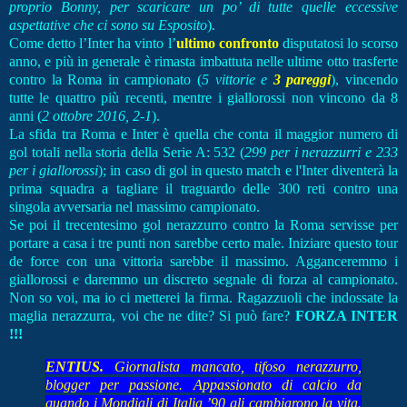
proprio Bonny, per scaricare un po’ di tutte quelle eccessive
aspettative che ci sono su Esposito
).
Come detto l’Inter ha vinto l’
ultimo confronto
disputatosi lo scorso
anno, e più in generale è rimasta imbattuta nelle ultime otto trasferte
contro la Roma in campionato (
5 vittorie e
3 pareggi
), vincendo
tutte le quattro più recenti, mentre i giallorossi non vincono da 8
anni (
2 ottobre 2016, 2-1
).
La sfida tra Roma e Inter è quella che conta il maggior numero di
gol totali nella storia della Serie A: 532 (
299 per i nerazzurri e 233
per i giallorossi
); in caso di gol in questo match e l'Inter diventerà la
prima squadra a tagliare il traguardo delle 300 reti contro una
singola avversaria nel massimo campionato.
Se poi il trecentesimo gol nerazzurro contro la Roma servisse per
portare a casa i tre punti non sarebbe certo male. Iniziare questo tour
de force con una vittoria sarebbe il massimo. Agganceremmo i
giallorossi e daremmo un discreto segnale di forza al campionato.
Non so voi, ma io ci metterei la firma. Ragazzuoli che indossate la
maglia nerazzurra, voi che ne dite? Si può fare?
FORZA INTER
!!!
ENTIUS.
Giornalista mancato, tifoso nerazzurro,
blogger per passione. Appassionato di calcio da
quando i Mondiali di Italia ’90 gli cambiarono la vita.