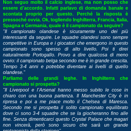
Non seguo molto il calcio inglese, ma non posso che
essere d’accordo. Infatti parlavo di domanda banale e
scontata proprio per questo. Perché la risposta è
pressoché ovvia. Ok, togliendo Inghilterra, Francia, Italia,
Spagna e Germania, quale è il campionato da seguire?
"Il campionato olandese è sicuramente uno dei più
interessanti da seguire. Le squadre olandesi sono sempre
competitive in Europa e i giocatori che emergono in questo
campionato sono spesso di alto livello. Poi ti direi
naturalmente Portogallo. Provo a dire qualcosa di meno
ovvio: il campionato belga secondo me è in grande crescita.
Tempo 3-4 anni e potrebbe diventare ai livelli di quello
olandese."
Parliamo delle grandi leghe. In Inghilterra che
campionato si prospetta?
"Il Liverpool e l’Arsenal hanno messo subito le cose in
chiaro con una buona partenza. Il Manchester City è in
ripresa e poi a me piace molto il Chelsea di Maresca.
Secondo me si prospetta il solito campionato equilibrato
dove ci sono 3-4 squadre che se la giocheranno fino alle
fine. Senza dimenticarci questo Crystal Palace che magari
non vincerà, però sono sicuro che sarà un grande
protagonista della stagione".