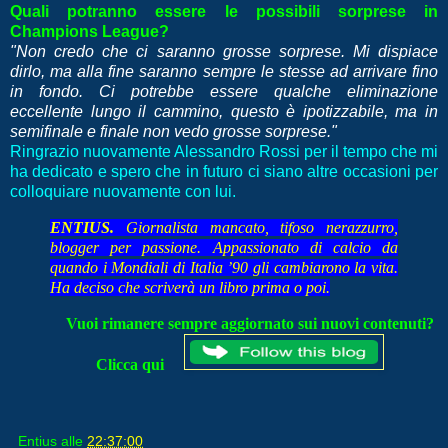
Quali potranno essere le possibili sorprese in
Champions League?
"Non credo che ci saranno grosse sorprese. Mi dispiace
dirlo, ma alla fine saranno sempre le stesse ad arrivare fino
in fondo. Ci potrebbe essere qualche eliminazione
eccellente lungo il cammino, questo è ipotizzabile, ma in
semifinale e finale non vedo grosse sorprese."
Ringrazio nuovamente Alessandro Rossi per il tempo che mi
ha dedicato e spero che in futuro ci siano altre occasioni per
colloquiare nuovamente con lui.
ENTIUS.
Giornalista mancato, tifoso nerazzurro,
blogger per passione. Appassionato di calcio da
quando i Mondiali di Italia ’90 gli cambiarono la vita.
Ha deciso che scriverà un libro prima o poi.
Vuoi rimanere sempre aggiornato sui nuovi contenuti?
Clicca qui
Entius
alle
22:37:00