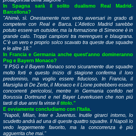
In Spagna sarà il solito dualismo Real Madrid-
Barcellona?
"Ahimè, sì. Onestamente non vedo avversari in grado di
competere con Real e Barca. L’Atletico Madrid sarebbe
potuto essere un outsider, ma la formazione di Simeone è in
grande calo. Troppi campioni tra merengues e blaugrana.
C’è un vero e proprio solco scavato tra queste due squadre
e le altre 18."
In Francia e Germania anche quest'anno domineranno
Psg e Bayern Monaco?
"Il PSG e il Bayern Monaco sono sicuramente due squadre
molto forti e questo inizio di stagione conferma il loro
predominio, ma voglio essere fiducioso. In Francia, il
Marsiglia di De Zerbi, il Monaco e il Lione potrebbero essere
concorrenti pericolosi, mentre in Germania confido nel
Borussia Dortmund e nel Bayer Leverkusen che non più
tardi di due anni fa vinse il
titolo."
E ovviamente concludiamo con l’Italia.
"Napoli, Milan, Inter e Juventus. Inutile girarci intorno, lo
scudetto andrà ad una di queste quattro squadre. Il Napoli lo
vedo leggermente favorito, ma la concorrenza è più
agguerrita che mai."