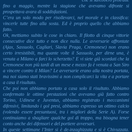
fino a maggio, mentre la stagione che avevamo difronte si
prospettava avara di soddisfazioni.
C’era un solo modo per risollevarci, nel morale e in classifica:
vincerle tutte fino alla sosta. Ed è proprio quello che abbiamo
fatto.
Ok, mettiamo subito le cose in chiaro. Il filotto di cinque vittorie
consecutive dice tutto e non dice nulla. Le avversarie affrontate
(Ajax, Sassuolo, Cagliari, Slavia Praga, Cremonese) non erano
certo irresistibili, ma quante volte il Sassuolo, per dirne una, è
venuta a Milano a farci lo scherzetto? E vi siete già scordati che la
Cremonese non più tardi di un mese e mezzo fa è venuta a San Siro
a vincere contro il Milan? Le avversarie erano alla nostra portata,
ma noi siamo stati bravissimi a non complicarci la vita e a portare
a casa il risultato.
Che poi non abbiamo portato a casa solo il risultato. Abbiamo
confermato le ottime prestazioni che avevamo già fatto contro
Torino, Udinese e Juventus, abbiamo registrato i meccanismi
difensivi, limitando i gol presi, abbiamo espresso un ottimo calcio
(volendo essere presuntuosi, tra i migliori della Serie A). Forse
continuiamo a sbagliare qualche gol di troppo, ma bisogna tener
conto anche dei difensori e del portiere avversari.
In queste settimane l’Inter si è de-inzaghizzata e si è Chivuzzata.