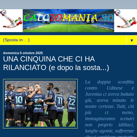
▼
domenica 5 ottobre 2025
UNA CINQUINA CHE CI HA
RILANCIATO (e dopo la sosta...)
La doppia sconfitta
contro Udinese e
Juventus ci aveva buttato
giù, aveva minato le
nostre certezze. Tutti, chi
più ci meno,
immaginavamo scenari
non proprio idilliaci,
lunghe agonie, sofferenze
che si sarebbero protratte