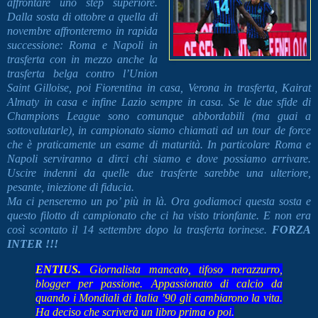
affrontare uno step superiore.
Dalla sosta di ottobre a quella di
novembre affronteremo in rapida
successione: Roma e Napoli in
trasferta con in mezzo anche la
trasferta belga contro l’Union
Saint Gilloise, poi Fiorentina in casa, Verona in trasferta, Kairat
Almaty in casa e infine Lazio sempre in casa. Se le due sfide di
Champions League sono comunque abbordabili (ma guai a
sottovalutarle), in campionato siamo chiamati ad un tour de force
che è praticamente un esame di maturità. In particolare Roma e
Napoli serviranno a dirci chi siamo e dove possiamo arrivare.
Uscire indenni da quelle due trasferte sarebbe una ulteriore,
pesante, iniezione di fiducia.
Ma ci penseremo un po’ più in là. Ora godiamoci questa sosta e
questo filotto di campionato che ci ha visto trionfante. E non era
così scontato il 14 settembre dopo la trasferta torinese.
FORZA
INTER !!!
ENTIUS.
Giornalista mancato, tifoso nerazzurro,
blogger per passione. Appassionato di calcio da
quando i Mondiali di Italia ’90 gli cambiarono la vita.
Ha deciso che scriverà un libro prima o poi.