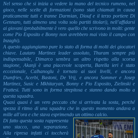
Nel senso che si inizia a vedere la mano del tecnico rumeno, nel
gioco, nelle scelte di formazioni (sono stati chiamati in causa
praticamente tutti e tranne Darmian, Diouf e il terzo portiere Di
Gennaro, tutti almeno una volta solo partiti titolari), nell’affidarsi
ai giovani (probabilmente è vero quello che scrivono in molti: gente
come Pio Esposito e Bonny non avrebbero mai visto il campo con
Inzaghi).
A questo aggiungiamo pure lo stato di forma di molti dei giocatori
chiave. Lautaro Martinez leader assoluto, Thuram sempre più
indispensabile, Dimarco sembra un altro rispetto alla scorsa
stagione, Akanji è una piacevole scoperta, Barella ieri è stato
eccezionale, Calhanoglu è tornato ai suoi livelli, e ancora
Dumfries, Acerbi, Bastoni, De Vrij, e ancora Sommer e Josep
Martinez, Susic e Mkhitaryan, Bonny e Pio Esposito, Zielinski e
Frattesi. Tutti sono in forma strepitosa e stanno dando molto a
questa squadra.
Quasi quasi è un vero peccato che si arrivata la sosta, perché
spezza il ritmo di una squadra che in questo momento andava a
mille all’ora e che stava esprimendo un ottimo calcio.
Di fatto questa sosta rappresenta
uno stacco, una separazione.
Alla ripresa infatti ci toccherà