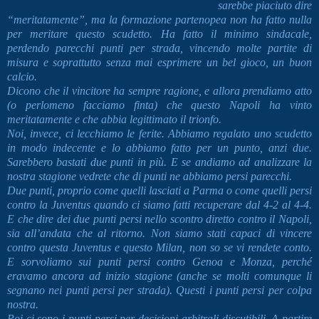
sarebbe piaciuto dire
“meritatamente”, ma la formazione partenopea non ha fatto nulla
per meritare questo scudetto. Ha fatto il minimo sindacale,
perdendo parecchi punti per strada, vincendo molte partite di
misura e soprattutto senza mai esprimere un bel gioco, un buon
calcio.
Dicono che il vincitore ha sempre ragione, e allora prendiamo atto
(o perlomeno facciamo finta) che questo Napoli ha vinto
meritatamente e che abbia legittimato il trionfo.
Noi, invece, ci lecchiamo le ferite. Abbiamo regalato uno scudetto
in modo indecente e lo abbiamo fatto per un punto, anzi due.
Sarebbero bastati due punti in più. E se andiamo ad analizzare la
nostra stagione vedrete che di punti ne abbiamo persi parecchi.
Due punti, proprio come quelli lasciati a Parma o come quelli persi
contro la Juventus quando ci siamo fatti recuperare dal 4-2 al 4-4.
E che dire dei due punti persi nello scontro diretto contro il Napoli,
sia all’andata che al ritorno. Non siamo stati capaci di vincere
contro questa Juventus e questo Milan, non so se vi rendete conto.
E sorvoliamo sui punti persi contro Genoa e Monza, perché
eravamo ancora ad inizio stagione (anche se molti comunque li
segnano nei punti persi per strada).
Questi i punti persi per colpa
nostra.
Poi ci sono i punti persi per decisioni arbitrali discutibili. A partire