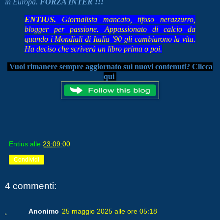
in Europa.
FORZA INTER !!!
ENTIUS.
Giornalista mancato, tifoso nerazzurro,
blogger per passione. Appassionato di calcio da
quando i Mondiali di Italia ’90 gli cambiarono la vita.
Ha deciso che scriverà un libro prima o poi.
Vuoi rimanere sempre aggiornato sui nuovi contenuti? Clicca
qui
Entius
alle
23:09:00
Condividi
4 commenti:
Anonimo
25 maggio 2025 alle ore 05:18