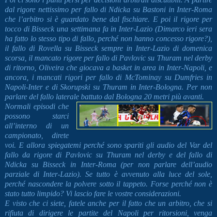
dal rigore nettissimo per fallo di Ndicka su Bastoni in Inter-Roma
che l’arbitro si è guardato bene dal fischiare. E poi il rigore per
tocco di Bisseck una settimana fa in Inter-Lazio (Dimarco ieri sera
ha fatto lo stesso tipo di fallo, perché non hanno concesso rigore?),
il fallo di Rovella su Bisseck sempre in Inter-Lazio di domenica
scorsa, il mancato rigore per fallo di Pavlovic su Thuram nel derby
di ritorno, Oliveira che giocava a basket in area in Inter-Napoli, e
ancora, i mancati rigori per fallo di McTominay su Dumfries in
Napoli-Inter e di Skorupski su Thuram in Inter-Bologna. Per non
parlare del fallo laterale battuto dal Bologna 20 metri più avanti.
Normali episodi che
possono starci
all’interno di un
campionato, direte
voi. E allora spiegatemi perché sono spariti gli audio del Var del
fallo da rigore di Pavlovic su Thuram nel derby e del fallo di
Ndicka su Bisseck in Inter-Roma (per non parlare dell’audio
parziale di Inter-Lazio). Se tutto è avvenuto alla luce del sole,
perché nascondere la polvere sotto il tappeto. Forse perché non è
stato tutto limpido? Vi lascio fare le vostre considerazioni.
E visto che ci siete, fatele anche per il fatto che un arbitro, che si
rifiuta di dirigere le partite del Napoli per ritorsioni, venga