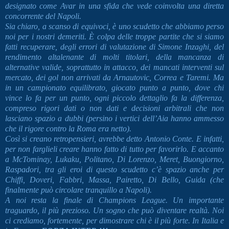
designato come Avar in una sfida che vede coinvolta una diretta
concorrente del Napoli.
Sia chiaro, a scanso di equivoci, è uno scudetto che abbiamo perso
noi per i nostri demeriti. È colpa delle troppe partite che si siamo
fatti recuperare, degli errori di valutazione di Simone Inzaghi, del
rendimento altalenante di molti titolari, della mancanza di
alternative valide, soprattutto in attacco, dei mancati interventi sul
mercato, dei gol non arrivati da Arnautovic, Correa e Taremi. Ma
in un campionato equilibrato, giocato punto a punto, dove chi
vince lo fa per un punto, ogni piccolo dettaglio fa la differenza,
compreso rigori dati o non dati e decisioni arbitrali che non
lasciano spazio a dubbi (persino i vertici dell’Aia hanno ammesso
che il rigore contro la Roma era netto).
Così si creano retropensieri, avrebbe detto Antonio Conte. E infatti,
per non farglieli creare hanno fatto di tutto per favorirlo. E accanto
a McTominay, Lukaku, Politano, Di Lorenzo, Meret, Buongiorno,
Raspadori, tra gli eroi di questo scudetto c’è spazio anche per
Chiffi, Doveri, Fabbri, Massa, Pairetto, Di Bello, Guida (che
finalmente può circolare tranquillo a Napoli).
A noi resta la finale di Champions League. Un importante
traguardo, il più prezioso. Un sogno che può diventare realtà. Noi
ci crediamo, fortemente, per dimostrare chi è il più forte. In Italia e