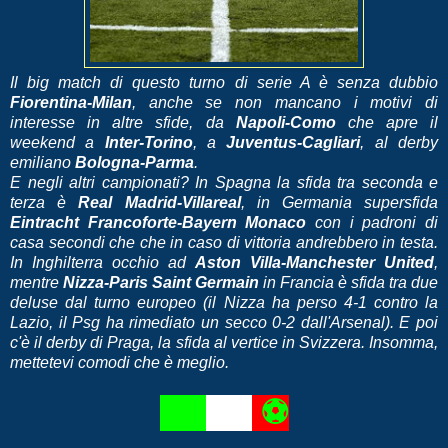
Il big match di questo turno di serie A è senza dubbio
Fiorentina-Milan
, anche se non mancano i motivi di
interesse in altre sfide, da
Napoli-Como
che apre il
weekend a
Inter-Torino
, a
Juventus-Cagliari
, al derby
emiliano
Bologna-Parma
.
E negli altri campionati? In Spagna la sfida tra seconda e
terza è
Real Madrid-Villareal
, in Germania supersfida
Eintracht Francoforte-Bayern Monaco
con i padroni di
casa secondi che che in caso di vittoria andrebbero in testa.
In Inghilterra occhio ad
Aston Villa-Manchester United
,
mentre
Nizza-Paris Saint Germain
in Francia è sfida tra due
deluse dal turno europeo (il Nizza ha perso 4-1 contro la
Lazio, il Psg ha rimediato un secco 0-2 dall'Arsenal). E poi
c'è il derby di Praga, la sfida al vertice in Svizzera. Insomma,
mettetevi comodi che è meglio.
⚽
⚽
⚽