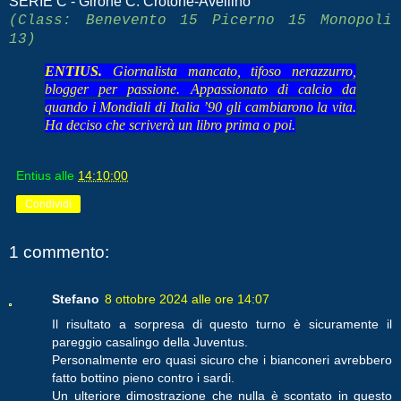
SERIE C - Girone C: Crotone-Avellino
(Class: Benevento 15 Picerno 15 Monopoli
13)
ENTIUS.
Giornalista mancato, tifoso nerazzurro,
blogger per passione. Appassionato di calcio da
quando i Mondiali di Italia ’90 gli cambiarono la vita.
Ha deciso che scriverà un libro prima o poi.
Entius
alle
14:10:00
Condividi
1 commento:
Stefano
8 ottobre 2024 alle ore 14:07
Il risultato a sorpresa di questo turno è sicuramente il
pareggio casalingo della Juventus.
Personalmente ero quasi sicuro che i bianconeri avrebbero
fatto bottino pieno contro i sardi.
Un ulteriore dimostrazione che nulla è scontato in questo