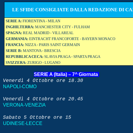
LE SFIDE CONSIGLIATE DALLA REDAZIONE DI CA
SERIE A:
FIORENTINA - MILAN
INGHILTERRA:
MANCHESTER CITY - FULHAM
SPAGNA:
REAL MADRID - VILLAREAL
GERMANIA:
EINTRACHT FRANCOFORTE - BAYERN MONACO
FRANCIA:
NIZZA - PARIS SAINT GERMAIN
SERIE B:
MANTOVA - BRESCIA
REPUBBLICA CECA:
SLAVIA PRAGA - SPARTA PRAGA
SVIZZERA:
ZURIGO - LUGANO
SERIE A (Italia) – 7
^ Giornata
Venerdì 4 Ottobre
ore 18.30
NAPOLI-COMO
Venerdì 4 Ottobre
ore 20.45
VERONA-VENEZIA
Sabato 5
Ottobre
ore 15
UDINESE-LECCE