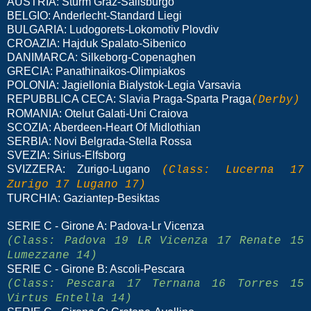
AUSTRIA: Sturm Graz-Salisburgo
BELGIO: Anderlecht-Standard Liegi
BULGARIA: Ludogorets-Lokomotiv Plovdiv
CROAZIA: Hajduk Spalato-Sibenico
DANIMARCA: Silkeborg-Copenaghen
GRECIA: Panathinaikos-Olimpiakos
POLONIA: Jagiellonia Bialystok-Legia Varsavia
REPUBBLICA CECA: Slavia Praga-Sparta Praga
(Derby)
ROMANIA: Otelut Galati-Uni Craiova
SCOZIA: Aberdeen-Heart Of Midlothian
SERBIA: Novi Belgrada-Stella Rossa
SVEZIA: Sirius-Elfsborg
SVIZZERA: Zurigo-Lugano
(Class: Lucerna 17
Zurigo 17 Lugano 17)
TURCHIA: Gaziantep-Besiktas
SERIE C - Girone A: Padova-Lr Vicenza
(
Class: Padova 19 LR Vicenza 17 Renate 15
Lumezzane 14)
SERIE C - Girone B: Ascoli-Pescara
(
Class: Pescara 17 Ternana 16 Torres 15
Virtus Entella 14)