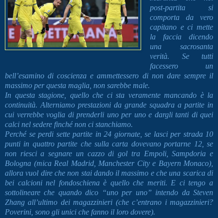
post-partita si
comporta da vero
capitano e ci mette
la faccia dicendo
una sacrosanta
verità. Se tutti
facessero un
bell’esamino di coscienza e ammettessero di non dare sempre il
massimo per questa maglia, non sarebbe male.
In questa stagione, quello che ci sta veramente mancando è la
continuità. Alterniamo prestazioni da grande squadra a partite in
cui verrebbe voglia di prenderli uno per uno e dargli tanti di quei
calci nel sedere finché non ci stanchiamo.
Perché se perdi sette partite in 24 giornate, se lasci per strada 10
punti in quattro partite che sulla carta dovevano portarne 12, se
non riesci a segnare un cazzo di gol tra Empoli, Sampdoria e
Bologna (mica Real Madrid, Manchester City e Bayern Monaco),
allora vuol dire che non stai dando il massimo e che una scarica di
bei calcioni nel fondoschiena è quello che meriti.
E ci tengo a
sottolineare che quando dico “uno per uno” intendo da Steven
Zhang all’ultimo dei magazzinieri (che c’entrano i magazzinieri?
Poverini, sono gli unici che fanno il loro dovere).