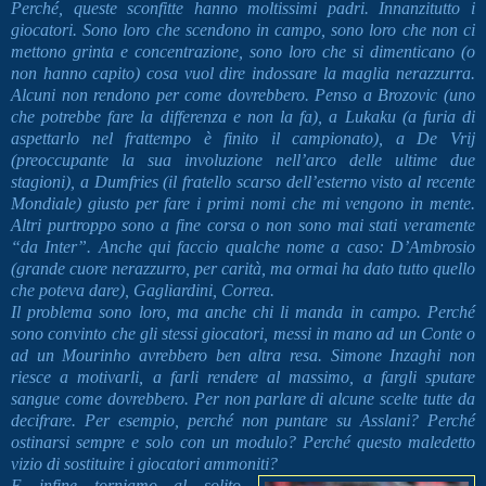
Perché, queste sconfitte hanno moltissimi padri. Innanzitutto i
giocatori. Sono loro che scendono in campo, sono loro che non ci
mettono grinta e concentrazione, sono loro che si dimenticano (o
non hanno capito) cosa vuol dire indossare la maglia nerazzurra.
Alcuni non rendono per come dovrebbero. Penso a Brozovic (uno
che potrebbe fare la differenza e non la fa), a Lukaku (a furia di
aspettarlo nel frattempo è finito il campionato), a De Vrij
(preoccupante la sua involuzione nell’arco delle ultime due
stagioni), a Dumfries (il fratello scarso dell’esterno visto al recente
Mondiale) giusto per fare i primi nomi che mi vengono in mente.
Altri purtroppo sono a fine corsa o non sono mai stati veramente
“da Inter”. Anche qui faccio qualche nome a caso: D’Ambrosio
(grande cuore nerazzurro, per carità, ma ormai ha dato tutto quello
che poteva dare), Gagliardini, Correa.
Il problema sono loro, ma anche chi li manda in campo. Perché
sono convinto che gli stessi giocatori, messi in mano ad un Conte o
ad un Mourinho avrebbero ben altra resa. Simone Inzaghi non
riesce a motivarli, a farli rendere al massimo, a fargli sputare
sangue come dovrebbero. Per non parlare di alcune scelte tutte da
decifrare. Per esempio, perché non puntare su Asslani? Perché
ostinarsi sempre e solo con un modulo? Perché questo maledetto
vizio di sostituire i giocatori ammoniti?
E infine torniamo al solito