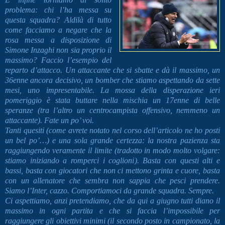
problema: chi l’ha messa su
questa squadra? Aldilà di tutto
come facciamo a negare che la
rosa messa a disposizione di
Simone Inzaghi non sia proprio il
massimo? Faccio l’esempio del
reparto d’attacco. Un attaccante che si sbatte e dà il massimo, un
36enne ancora decisivo, un bomber che stiamo aspettando da sette
mesi, uno impresentabile. La mossa della disperazione ieri
pomeriggio è stata buttare nella mischia un 17enne di belle
speranze (tra l’altro un centrocampista offensivo, nemmeno un
attaccante). Fate un po’ voi.
Tanti quesiti (come avrete notato nel corso dell’articolo ne ho posti
un bel po’…) e una sola grande certezza: la nostra pazienza sta
raggiungendo veramente il limite (tradotto in modo molto volgare:
stiamo iniziando a romperci i coglioni). Basta con questi alti e
bassi, basta con giocatori che non ci mettono grinta e cuore, basta
con un allenatore che sembra non sappia che pesci prendere.
Siamo l’Inter, cazzo. Comportiamoci da grande squadra. Sempre.
Ci aspettiamo, anzi pretendiamo, che da qui a giugno tutti diano il
massimo in ogni partita e che si faccia l’impossibile per
raggiungere gli obiettivi minimi (il secondo posto in campionato, la