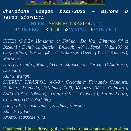
Champions League 2021-2022 – Girone D
Terza Giornata
INTER
–
SHERIFF TIRASPOL
3
–
1
34'
DZEKO
– 53’
Thill
– 58’
VIDAL
– 67’
DE VRIJ
INTER (3-5-2): Handanovic; Skriniar, De Vrij, Dimarco (8' st
Bastoni); Dumfries, Barella, Brozovic (40' st Sensi), Vidal (30' st
Gagliardini), Perisic (40' st Kolarov); Dzeko (30' st Sanchez),
Martinez.
A disp.: Cordaz, Radu, Vecino, Ranocchia, Correa, D'Ambrosio,
Darmian.
All.: S. Inzaghi.
SHERIFF TIRASPOL (4-3-3): Celeadnic; Fernando Costanza,
Dulanto, Arboleda, Cristiano; Thill, Kolovos (38' st Cojocaru),
Addo (30' st Nikolov); Traore (45' st Cojocari), Bruno Souza,
Castaneda (1' st Radeljic).
A disp.: Pascenco, Julien, Kyabou, Yansane.
All.: Vernydub.
Arbitro: Makkelie (Ola)
Finalmente l’Inter ritrova gol e vittoria in una serata molto positiva