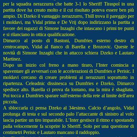
per la squadra nerazzurra che batte 3-1 lo Sheriff Tiraspol in una
partita dove ha creato molto e il cui risultato poteva essere ben più
ampio. Di Dzeko il vantaggio nerazzurro, Thill trova il pareggio per
i moldavi, ma Vidal prima e De Vrij dopo indirizzano la partita a
favore dei ragazzi di Simone Inzaghi che intascano i primi tre punti
e si rilanciano in ottica qualificazione.
Dimarco al posto di Bastoni, Dumfries esterno destro di
centrocampo, Vidal al fianco di Barella e Brozovic. Queste le
novità di Simone Inzaghi che in attacco schiera Dzeko e Lautaro
Martinez.
Dopo un inizio col freno a mano tiraro, l’Inter comincia a
spaventare gli avversari con le accelerazioni di Dumfries e Perisic. I
moldavi cercano di creare problemi ai nerazzurri soprattutto in
ripartenza. Celeadnic dissinesca su Dumfries e Dzeko, Dimarco
spedisce alto. Barella ci prova da lontano, ma la mira è sbagliata.
Poi tocca a Dumfries sparare sull'esterno della rete al limite dell'area
piccola.
A sbloccarla ci pensa Dzeko al 34esimo. Calcio d’angolo, Vidal
prolunga di testa e sul secondo palo l’attaccante di sinistro al volo
lascia partire un tiro imparabile. L’Inter gestisce il ritmo e spostando
palla velocemente fa scoprire lo Sheriff. Solo per una questione di
centimetri Perisic e Lautaro mancano il raddoppio.