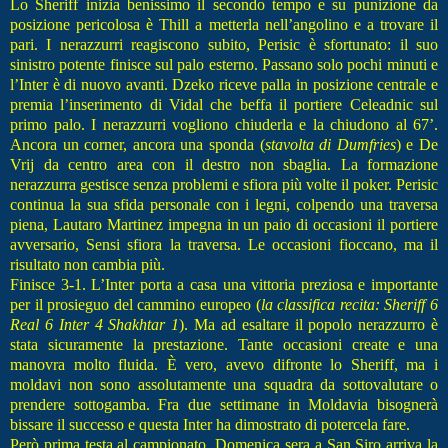
Lo Sheriff inizia benissimo il secondo tempo e su punizione da
posizione pericolosa è Thill a metterla nell’angolino e a trovare il
pari. I nerazzurri reagiscono subito, Perisic è sfortunato: il suo
sinistro potente finisce sul palo esterno. Passano solo pochi minuti e
l’Inter è di nuovo avanti. Dzeko riceve palla in posizione centrale e
premia l’inserimento di Vidal che beffa il portiere Celeadnic sul
primo palo. I nerazzurri vogliono chiuderla e la chiudono al 67’.
Ancora un corner, ancora una sponda (
stavolta di Dumfries
) e De
Vrij da centro area con il destro non sbaglia. La formazione
nerazzurra gestisce senza problemi e sfiora più volte il poker. Perisic
continua la sua sfida personale con i legni, colpendo una traversa
piena, Lautaro Martinez impegna in un paio di occasioni il portiere
avversario, Sensi sfiora la traversa. Le occasioni fioccano, ma il
risultato non cambia più.
Finisce 3-1. L’Inter porta a casa una vittoria preziosa e importante
per il prosieguo del cammino europeo (
la classifica recita: Sheriff 6
Real 6 Inter 4 Shakhtar 1
). Ma ad esaltare il popolo nerazzurro è
stata sicuramente la prestazione. Tante occasioni create e una
manovra molto fluida. È vero, avevo difronte lo Sheriff, ma i
moldavi non sono assolutamente una squadra da sottovalutare o
prendere sottogamba.
Fra due settimane in Moldavia bisognerà
bissare il successo e questa Inter ha dimostrato di potercela fare.
Però prima testa al campionato. Domenica sera a San Siro arriva la