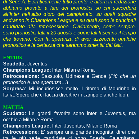
di Serie A. È praticamente tutto pronto, e allora in redazione
abbiamo provato a fare dei pronostici su chi succederà
all’Inter nell’albo d’oro del campionato, su quali squadre
andranno in Champions League e su quali sono le principali
candidate alla retrocessione. Ovviamente, come sempre,
sono pronostici fatti il 20 agosto e come tali lasciano il tempo
che trovano. Con la speranza di aver azzeccato qualche
pronostico e la certezza che saremmo smentiti dai fatti.
ENTIUS
Scudetto:
Juventus
Champions League:
Inter, Milan e Roma
Retrocessione:
Sassuolo, Udinese e Genoa (
Più che un
pronostico è una speranza…
)
Sorpresa:
Mi incuriosisce molto il ritorno di Mourinho in
Italia. Spero che ci faccia divertire in campo e anche fuori.
MATTIA
Scudetto:
Le grandi favorite sono Inter e Juventus, ma
occhio a Milan e Roma.
Champions League:
Inter, Juventus, Milan e Roma
Retrocessione
: E’ sempre una grande incognita, direi che
tra le più serie candidate ci sono Spezia, Salernitana,