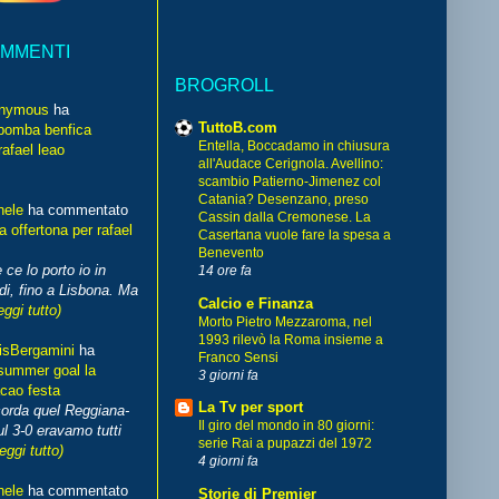
OMMENTI
BROGROLL
nymous
ha
TuttoB.com
bomba benfica
Entella, Boccadamo in chiusura
rafael leao
all'Audace Cerignola. Avellino:
scambio Patierno-Jimenez col
Catania? Desenzano, preso
hele
ha commentato
Cassin dalla Cremonese. La
 offertona per rafael
Casertana vuole fare la spesa a
Benevento
 ce lo porto io in
14 ore fa
di, fino a Lisbona. Ma
Calcio e Finanza
eggi tutto)
Morto Pietro Mezzaroma, nel
1993 rilevò la Roma insieme a
isBergamini
ha
Franco Sensi
summer goal la
3 giorni fa
cao festa
La Tv per sport
corda quel Reggiana-
Il giro del mondo in 80 giorni:
l 3-0 eravamo tutti
serie Rai a pupazzi del 1972
leggi tutto)
4 giorni fa
hele
ha commentato
Storie di Premier