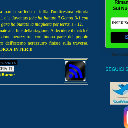
Riman
Sui Nu
 partita sofferta e infila l'undicesima vittoria
1 e la Juventus (
che ha battuto il Genoa 3-1 con
gara ha buttato la maglietta per terra
) a - 12.
e alla fine della stagione. A decidere il match é
azione nerazzurra, con buona parte del popolo
I
o dell'esterno nerazzurro finisse sulla traversa.
ORZA INTER!
!!
Powered 
erazzurri:
SEGUICI 
dBurner