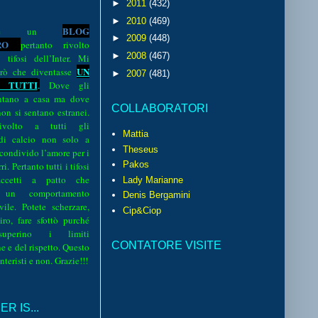
►
2011
(432)
►
2010
(469)
BLOG
o è un
►
2009
(448)
R
O
pertanto rivolto
►
2008
(467)
i tifosi dell’Inter. Mi
UN
rò che diventasse
►
2007
(481)
 TUTTI
.
Dove gli
sentano a casa ma dove
COLLABORATORI
 non si sentano estranei.
volto a tutti gli
Mattia
 di calcio non solo a
Theseus
 condivido l’amore per i
Pakos
i. Pertanto tutti i tifosi
ccetti a patto che
Lady Marianne
 un comportamento
Denis Bergamini
vile. Potete scherzare,
Cip&Ciop
iro, fare sfottò purché
perino i limiti
CONTATORE VISITE
e e del rispetto. Questo
interisti e non. Grazie!!!
R IS...