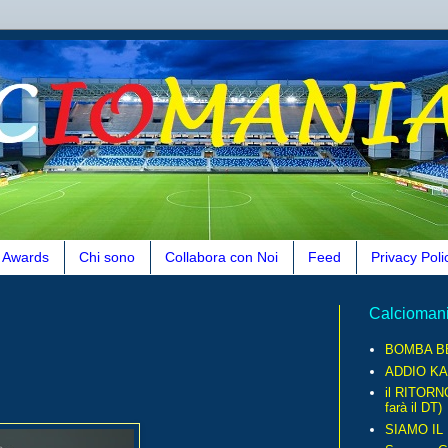
Awards
Chi sono
Collabora con Noi
Feed
Privacy Poli
Calcioman
BOMBA B
ADDIO KA
il RITORN
farà il DT)
SIAMO IL