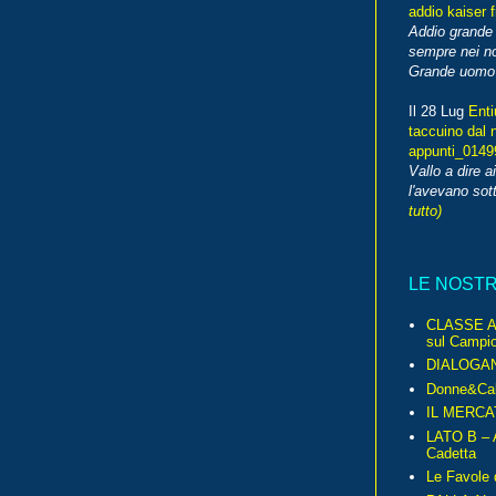
addio kaiser 
Addio grande 
sempre nei no
Grande uomo o
Il 28 Lug
Enti
taccuino dal 
appunti_014
Vallo a dire a
l'avevano sott
tutto)
LE NOST
CLASSE A 
sul Campio
DIALOGA
Donne&Cal
IL MERCA
LATO B – A
Cadetta
Le Favole 