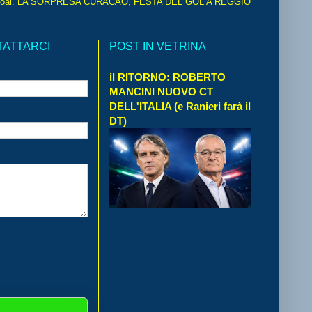
oal. LA SORPRESA CURACAO, FESTA DEL GOL A REGGIO
.
TATTARCI
POST IN VETRINA
il RITORNO: ROBERTO
MANCINI NUOVO CT
DELL'ITALIA (e Ranieri farà il
DT)