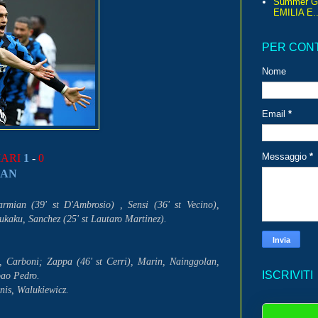
Summer G
EMILIA E..
PER CON
Nome
Email
*
Messaggio
*
ARI
1
-
0
IAN
rmian (39' st D'Ambrosio) , Sensi (36' st Vecino),
Lukaku, Sanchez (25' st Lautaro Martinez).
 Carboni; Zappa (46' st Cerri), Marin, Nainggolan,
ISCRIVITI
Joao Pedro.
nnis, Walukiewicz.