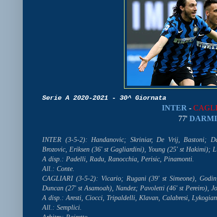
Serie A 2020-2021 - 30^ Giornata
INTER
-
CAGLI
77'
DARM
INTER (3-5-2): Handanovic; Skriniar, De Vrij, Bastoni; Da
Brozovic, Eriksen (36' st Gagliardini), Young (25' st Hakimi); 
A disp.: Padelli, Radu, Ranocchia, Perisic, Pinamonti.
All.: Conte.
CAGLIARI (3-5-2): Vicario; Rugani (39' st Simeone), Godin,
Duncan (27' st Asamoah), Nandez; Pavoletti (46' st Pereiro), 
A disp.: Aresti, Ciocci, Tripaldelli, Klavan, Calabresi, Lykogia
All.: Semplici.
Arbitro: Pairetto