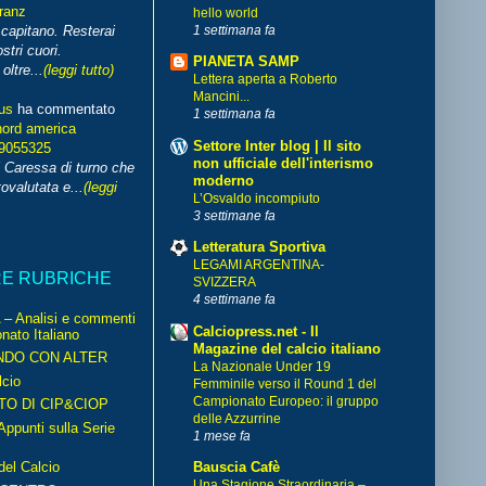
franz
hello world
1 settimana fa
capitano. Resterai
stri cuori.
PIANETA SAMP
ltre...
(leggi tutto)
Lettera aperta a Roberto
Mancini...
us
ha commentato
1 settimana fa
nord america
Settore Inter blog | Il sito
99055325
non ufficiale dell'interismo
i Caressa di turno che
moderno
ovalutata e...
(leggi
L’Osvaldo incompiuto
3 settimane fa
Letteratura Sportiva
LEGAMI ARGENTINA-
RE RUBRICHE
SVIZZERA
4 settimane fa
– Analisi e commenti
Calciopress.net - Il
nato Italiano
Magazine del calcio italiano
NDO CON ALTER
La Nazionale Under 19
cio
Femminile verso il Round 1 del
Campionato Europeo: il gruppo
TO DI CIP&CIOP
delle Azzurrine
ppunti sulla Serie
1 mese fa
del Calcio
Bauscia Cafè
Una Stagione Straordinaria –