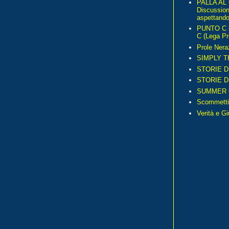
PALLA AL
Discussio
aspettando 
PUNTO C – 
C (Lega Pr
Prole Nera
SIMPLY T
STORIE D
STORIE D
SUMMER 
Scommetti
Verità e G