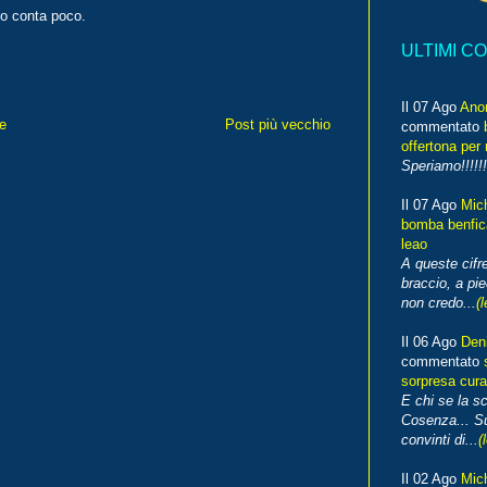
sto conta poco.
ULTIMI C
Il 07 Ago
Ano
e
Post più vecchio
commentato
offertona per 
Speriamo!!!!!!
Il 07 Ago
Mic
bomba benfica
leao
A queste cifre
braccio, a pie
non credo...
(l
Il 06 Ago
Den
commentato
sorpresa cura
E chi se la s
Cosenza... Su
convinti di...
(
Il 02 Ago
Mic