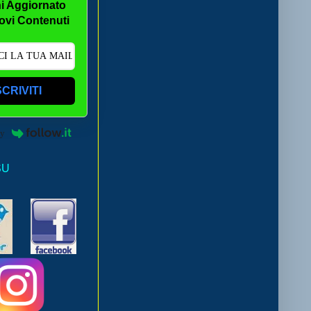
i Aggiornato
ovi Contenuti
SCRIVITI
by
SU