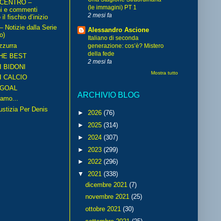
 CENTRO –
(le immagini) PT 1
ni e commenti
2 mesi fa
il fischio d’inizio
Notizie dalla Serie
Alessandro Ascione
o)
Italiano di seconda
zzurra
generazione: cos’è? Mistero
della fede
HE BEST
2 mesi fa
I BIDONI
Mostra tutto
I CALCIO
GOAL
ARCHIVIO BLOG
amo...
iustizia Per Denis
►
2026
(76)
►
2025
(314)
►
2024
(307)
►
2023
(299)
►
2022
(296)
▼
2021
(338)
dicembre 2021
(7)
novembre 2021
(25)
ottobre 2021
(30)