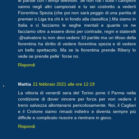
le partite con i tempi televisivi. Se non hai i soldi i campioni
vanno negli altri campionati e tu sei costretto a vederti
Fiorentina Spezia (che poi non sarà peggio di una partita di
premier o Liga tra chi è in fondo alla classifica ).Ma siamo in
Italia e ci facciamo le seghe mentali e quante ce ne
facciamo oltre a essere divisi per contrade, regni e staterelli
.@salvatore tu non devi vedere 10 partite ma un tifoso della
fiorentina ha diritto di vedere fiorentina spezia e di vedere
un bello spettacolo. Ma se la fiorentina prende Ribery lo
vede se prende pelle` forse no.
Rispondi
Mattia
21 febbraio 2021 alle ore 12:19
La vittoria di venerdì sera del Torino pone il Parma nella
condizione di dover vincere per forza per non vedere il
treno salvezza allontanarsi pericolosamente. Noi, il Cagliari
e il Crotone siamo rimasti indietro e diventa sempre più
difficile e complicato riuscire a rientrare in gioco.
Rispondi