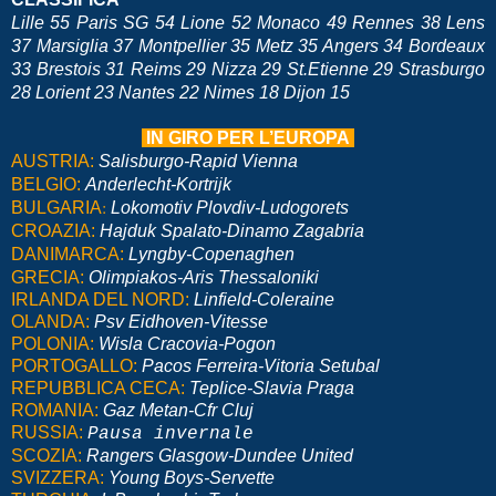
Lille 55 Paris SG 54 Lione 52 Monaco 49 Rennes 38 Lens
37 Marsiglia 37 Montpellier 35 Metz 35 Angers 34 Bordeaux
33 Brestois 31 Reims 29 Nizza 29 St.Etienne 29 Strasburgo
28 Lorient 23 Nantes 22 Nimes 18 Dijon 15
IN GIRO PER L’EUROPA
AUSTRIA:
Salisburgo-Rapid Vienna
BELGIO:
Anderlecht-Kortrijk
:
BULGARIA
Lokomotiv Plovdiv-Ludogorets
CROAZIA:
Hajduk Spalato-Dinamo Zagabria
DANIMARCA:
Lyngby-Copenaghen
GRECIA:
Olimpiakos-Aris Thessaloniki
IRLANDA DEL NORD:
Linfield-Coleraine
OLANDA:
Psv Eidhoven-Vitesse
POLONIA:
Wisla Cracovia-Pogon
PORTOGALLO:
Pacos Ferreira-Vitoria Setubal
REPUBBLICA CECA:
Teplice-Slavia Praga
ROMANIA:
Gaz Metan-Cfr Cluj
RUSSIA:
Pausa invernale
SCOZIA:
Rangers Glasgow-Dundee United
SVIZZERA:
Young Boys-Servette