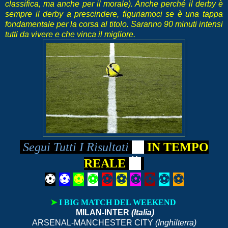
classifica, ma anche per il morale). Anche perché il derby è
sempre il derby a prescindere, figuriamoci se è una tappa
fondamentale per la corsa al titolo. Saranno 90 minuti intensi
tutti da vivere e che vinca il migliore.
Segui
Tutti I Risultati
📺
IN TEMPO
REALE
📺
⚽
⚽
⚽
⚽
⚽
⚽
⚽
⚽
⚽
⚽
➤
I BIG MATCH DEL WEEKEND
MILAN-INTER
(Italia)
ARSENAL-MANCHESTER CITY
(Inghilterra)