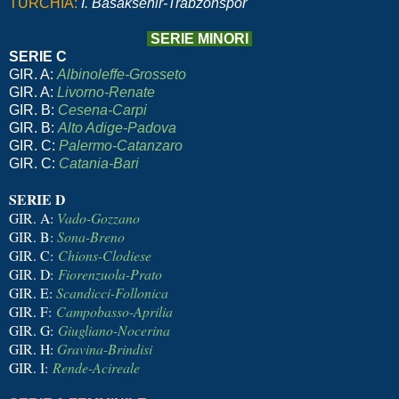
TURCHIA:
I. Basaksehir-Trabzonspor
SERIE MINORI
SERIE C
GIR. A:
Albinoleffe-Grosseto
GIR. A:
Livorno-Renate
GIR. B:
Cesena-Carpi
GIR. B:
Alto Adige-Padova
GIR.
C:
Palermo-Catanzaro
GIR.
C:
Catania-Bari
SERIE D
GIR. A:
Vado-Gozzano
GIR. B:
Sona-Breno
GIR. C:
Chions-Clodiese
GIR. D:
Fiorenzuola-Prato
GIR. E:
Scandicci-Follonica
GIR. F:
Campobasso-Aprilia
GIR. G:
Giugliano-Nocerina
GIR. H:
Gravina-Brindisi
GIR. I:
Rende-Acireale