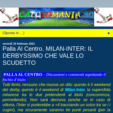
▼
venerdì 19 febbraio 2021
Palla Al Centro. MILAN-INTER: IL
DERBYSSIMO CHE VALE LO
SCUDETTO
PALLA AL CENTRO
–
Discussioni e commenti aspettando il
fischio d’inizio
Tutti fermi, nessuno che muova un dito: questo è il weekend
del derby, questo è il weekend di
Milan-Inter,
la supersfida
milanese tra le due pretendenti al titolo (concorrenza,
permettendo). Non sarà decisiva (anche se in caso di
vittoria, l'Inter si porterebbe a +4 tracciando un solco tra se i i
cugini), ma sicuramente saranno tre punti pesanti (per la