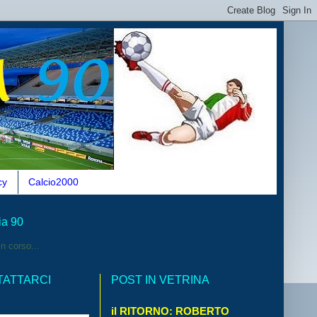
cy
Calcio2000
ia 90
n corso...
TATTARCI
POST IN VETRINA
il RITORNO: ROBERTO