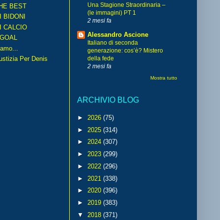
Una Stagione Straordinaria –
HE BEST
(le immagini) PT 1
I BIDONI
2 mesi fa
I CALCIO
Alessandro Ascione
GOAL
Italiano di seconda
amo...
generazione: cos’è? Mistero
iustizia Per Denis
della fede
2 mesi fa
Mostra tutto
ARCHIVIO BLOG
►
2026
(75)
►
2025
(314)
►
2024
(307)
►
2023
(299)
►
2022
(296)
►
2021
(338)
►
2020
(396)
►
2019
(383)
▼
2018
(371)