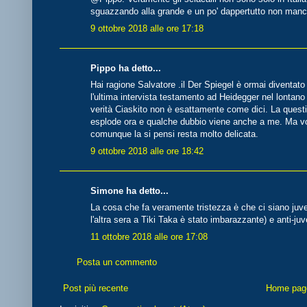
sguazzando alla grande e un po' dappertutto non mancan
9 ottobre 2018 alle ore 17:18
Pippo ha detto...
Hai ragione Salvatore .il Der Spiegel è ormai diventato
l'ultima intervista testamento ad Heidegger nel lontano
verità Ciaskito non è esattamente come dici. La questi
esplode ora e qualche dubbio viene anche a me. Ma vorr
comunque la si pensi resta molto delicata.
9 ottobre 2018 alle ore 18:42
Simone ha detto...
La cosa che fa veramente tristezza è che ci siano juve
l'altra sera a Tiki Taka è stato imbarazzante) e anti-ju
11 ottobre 2018 alle ore 17:08
Posta un commento
Post più recente
Home pag