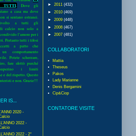
►
2011
(432)
 TUTTI
.
Dove gli
sentano a casa ma dove
►
2010
(469)
 non si sentano estranei.
►
2009
(448)
volto a tutti gli
►
2008
(467)
 di calcio non solo a
 condivido l’amore per i
►
2007
(481)
i. Pertanto tutti i tifosi
ccetti a patto che
COLLABORATORI
 un comportamento
vile. Potete scherzare,
Mattia
iro, fare sfottò purché
Theseus
perino i limiti
Pakos
e e del rispetto. Questo
interisti e non. Grazie!!!
Lady Marianne
Denis Bergamini
Cip&Ciop
R IS...
CONTATORE VISITE
'ANN0 2020 -
Calcio
L'ANNO 2022 -
Calcio
'ANNO 2022 - 2°