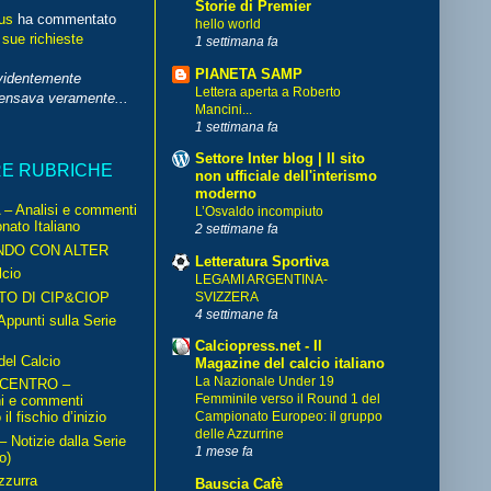
Storie di Premier
us
ha commentato
hello world
 sue richieste
1 settimana fa
PIANETA SAMP
videntemente
Lettera aperta a Roberto
pensava veramente...
Mancini...
1 settimana fa
Settore Inter blog | Il sito
RE RUBRICHE
non ufficiale dell'interismo
moderno
– Analisi e commenti
L’Osvaldo incompiuto
nato Italiano
2 settimane fa
NDO CON ALTER
Letteratura Sportiva
cio
LEGAMI ARGENTINA-
TO DI CIP&CIOP
SVIZZERA
4 settimane fa
ppunti sulla Serie
Calciopress.net - Il
del Calcio
Magazine del calcio italiano
La Nazionale Under 19
 CENTRO –
Femminile verso il Round 1 del
ni e commenti
il fischio d’inizio
Campionato Europeo: il gruppo
delle Azzurrine
Notizie dalla Serie
1 mese fa
o)
zzurra
Bauscia Cafè