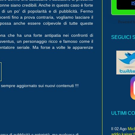
I
nne siano credibili. Anche in questo caso è forte
 di un po' di popolarità e di pubblicità. Fermo
enti fino a prova contraria, vogliamo lasciare il
Powered 
 possa anche essere colpevole di tutte queste
a che ha una forte antipatia nei confronti di
SEGUICI 
Juventus, un personaggio ricco e famoso come il
entatore seriale. Ma forse a volte le apparenze
sempre aggiornato sui nuovi contenuti !!!
ULTIMI C
Il 02 Ago
Mic
addio kaiser 
rca di pubblicità e notorietà, ma qualcosa di