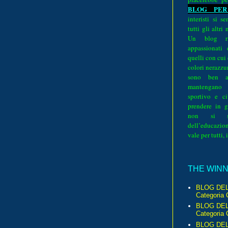
BLOG PER
interisti si 
tutti gli altri
Un blog ri
appassionati
quelli con cui
colori nerazzurr
sono ben a
mantengano
sportivo e ci
prendere in g
non si su
dell’educazion
vale per tutti, 
THE WINNE
BLOG DEL
Categoria 
BLOG DEL
Categoria 
BLOG DELL