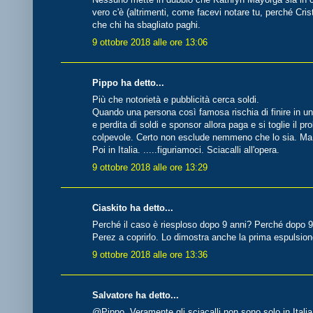
vero c'è (altrimenti, come facevi notare tu, perché Cri
che chi ha sbagliato paghi.
9 ottobre 2018 alle ore 13:06
Pippo ha detto...
Più che notorietà e pubblicità cerca soldi.
Quando una persona così famosa rischia di finire in un
e perdita di soldi e sponsor allora paga e si toglie il 
colpevole. Certo non esclude nemmeno che lo sia. Ma 
Poi in Italia. .....figuriamoci. Sciacalli all'opera.
9 ottobre 2018 alle ore 13:29
Ciaskito ha detto...
Perché il caso è riesploso dopo 9 anni? Perché dopo 9 
Perez a coprirlo. Lo dimostra anche la prima espulsi
9 ottobre 2018 alle ore 13:36
Salvatore ha detto...
@Pippo. Veramente gli sciacalli non sono solo in Italia.