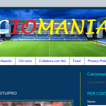
Awards
Chi sono
Collabora con Noi
Feed
Privacy Poli
Calcioman
Caricamento i
 STUPRO
PER CON
Nome