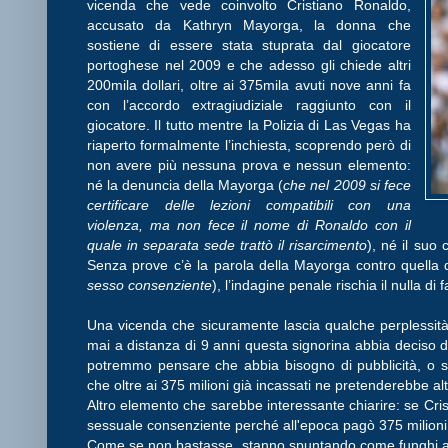
vicenda che vede coinvolto Cristiano Ronaldo,
accusato da Kathryn Mayorga, la donna che
sostiene di essere stata stuprata dal giocatore
portoghese nel 2009 e che adesso gli chiede altri
200mila dollari, oltre ai 375mila avuti nove anni fa
con l’accordo extragiudiziale raggiunto con il
giocatore. Il tutto mentre la Polizia di Las Vegas ha
riaperto formalmente l’inchiesta, scoprendo però di
non avere più nessuna prova e nessun elemento:
né la denuncia della Mayorga (
che nel 2009 si fece
certificare delle lezioni compatibili con una
violenza, ma non fece il nome di Ronaldo con il
quale in separata sede trattò il risarcimento
), né il suo 
Senza prove c’è la parola della Mayorga contro quella 
sesso consenziente
), l’indagine penale rischia il nulla di f
Una vicenda che sicuramente lascia qualche perplessità
mai a distanza di 9 anni questa signorina abbia deciso d
potremmo pensare che abbia bisogno di pubblicità, o sem
che oltre ai 375 milioni già incassati ne pretenderebbe alt
Altro elemento che sarebbe interessante chiarire: se Cri
sessuale consenziente perché all'epoca pagò 375 milioni
Come se non bastasse, stanno spuntando come funghi alt