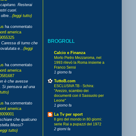
capitano. Resterai
stri cuori.
ltre...
(leggi tutto)
us
ha commentato
nord america
99055325
BROGROLL
i Caressa di turno che
ovalutata e...
(leggi
Calcio e Finanza
Morto Pietro Mezzaroma, nel
1993 rilevò la Roma insieme a
us
ha commentato
Franco Sensi
nord america
1 giorno fa
70581687
TuttoB.com
non è che avesse
ESCLUSIVA TB - Schira:
. Si pensava ad una
"Arezzo, scambio dei
tutto)
documenti con il Sassuolo per
Leone"
us
ha commentato
1 giorno fa
nord america
8009001
La Tv per sport
schiare che qualcuno
Il giro del mondo in 80 giorni:
serie Rai a pupazzi del 1972
stella Messi?
2 giorni fa
leggi tutto)