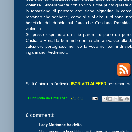
violenze. Sinceramente non so fino a che punto queste do
la tentazione di pensare che siano signorine in cerca
restando che sebbene, come si suol dire, tutti sono innoc
beneficio del dubbio sul fatto che Cristiano Ronaldo
violenze.
Se posso esprimere un mio parere, e parlo da person
Cristiano Ronaldo ben molto prima che arrivasse alla 
calciatore portoghese non ce lo vedo nei panni di viol
ingannano. Vedremo...
Se ti è piaciuto l’articolo
ISCRIVITI AI FEED
per rimanere 
Pubblicato da
Entius
alle
12:06:00
6 commenti:
Lady Marianne ha detto...
Nessuno mette in dubbio che Kathryn Mayorga sia in ce