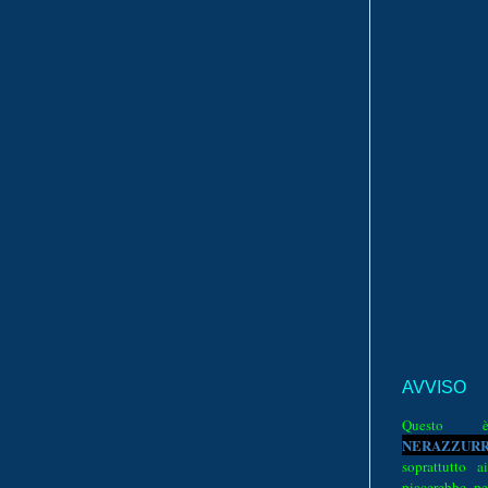
AVVISO
Quest
N
E
R
A
Z
Z
U
R
soprattutto a
piacerebbe pe