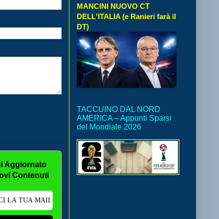
MANCINI NUOVO CT
DELL'ITALIA (e Ranieri farà il
DT)
TACCUINO DAL NORD
AMERICA – Appunti Sparsi
del Mondiale 2026
i Aggiornato
ovi Contenuti