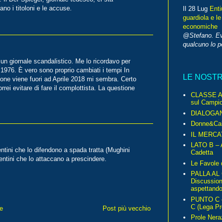
o i titoloni e le accuse.
Il 28 Lug
Enti
guardiola e le
economiche
@Stefano. E
qualcuno lo 
 un giornale scandalistico. Me lo ricordavo per
 1976. È vero sono proprio cambiati i tempi In
LE NOST
one viene fuori ad Aprile 2018 mi sembra. Certo
ei evitare di fare il complottista. La questione
CLASSE A 
sul Campio
DIALOGA
Donne&Cal
IL MERCA
LATO B – A
ntini che lo difendono a spada tratta (Mughini
Cadetta
ventini che lo attaccano a prescindere.
Le Favole 
PALLA AL
Discussio
aspettando 
PUNTO C – 
C (Lega Pr
e
Post più vecchio
Prole Nera