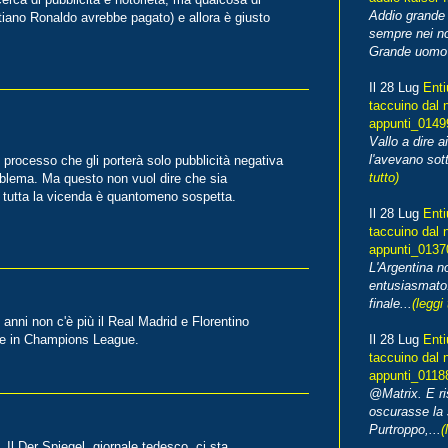
Addio grande 
stiano Ronaldo avrebbe pagato) e allora è giusto
sempre nei no
Grande uomo o
Il 28 Lug
Enti
taccuino dal 
appunti_014
Vallo a dire a
l'avevano sott
 processo che gli porterà solo pubblicità negativa
tutto)
problema. Ma questo non vuol dire che sia
tutta la vicenda è quantomeno sospetta.
Il 28 Lug
Enti
taccuino dal 
appunti_013
L'Argentina 
entusiasmato
finale...
(leggi 
anni non c'è più il Real Madrid e Florentino
Il 28 Lug
Enti
one in Champions League.
taccuino dal 
appunti_0118
@Matrix. E ri
oscurasse la 
Purtroppo,...
(
 Il Der Spiegel, giornale tedesco, ci sta