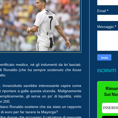
Email
*
Messaggio
*
certificato medico, né gli indumenti da lei lasciati.
di Ronaldo (
che ha sempre sostenuto che fosse
ISCRIVITI
atto.
. Innanzitutto sarebbe interessante capire come
Riman
i riportare a galla questa vicenda. Malignamente
Sui Nu
plicemente, gli serva un po' di liquidità, visto
ri 200.
stiano Ronaldo sostiene che sia stato un rapporto
 di euro per far tacere la Mayorga?
re donne che accusano il calciatore di presunte