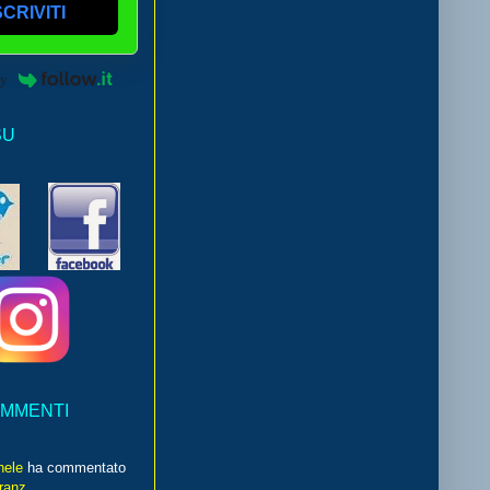
SCRIVITI
by
SU
OMMENTI
hele
ha commentato
franz