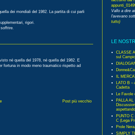
appunti_014
Vallo a dire a
uella dei mondiali del 1982. La partita di cui parli
l'avevano sott
tutto)
upplementari, rigori.
soffrire.
LE NOST
CLASSE A 
sul Campio
isto né quella del 1978, né quella del 1982. E
DIALOGA
per fortuna in modo meno traumatico rispetto ad
Donne&Cal
IL MERCA
LATO B – A
Cadetta
Le Favole 
PALLA AL
e
Post più vecchio
Discussio
aspettando 
PUNTO C – 
C (Lega Pr
Prole Nera
SIMPLY T