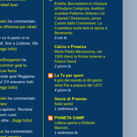
Entella, Boccadamo in chiusura
rafael leao
all'Audace Cerignola. Avellino:
scambio Patierno-Jimenez col
Catania? Desenzano, preso
hele
ha commentato
Cassin dalla Cremonese. La
 offertona per rafael
Casertana vuole fare la spesa a
Benevento
 ce lo porto io in
9 ore fa
di, fino a Lisbona. Ma
Calcio e Finanza
eggi tutto)
Morto Pietro Mezzaroma, nel
1993 rilevò la Roma insieme a
isBergamini
ha
Franco Sensi
summer goal la
2 giorni fa
cao festa
La Tv per sport
corda quel Reggiana-
Il giro del mondo in 80 giorni:
l 3-0 eravamo tutti
serie Rai a pupazzi del 1972
leggi tutto)
4 giorni fa
hele
ha commentato
Storie di Premier
franz
hello world
1 settimana fa
capitano. Resterai
stri cuori.
PIANETA SAMP
ltre...
(leggi tutto)
Lettera aperta a Roberto
Mancini...
us
ha commentato
1 settimana fa
nord america