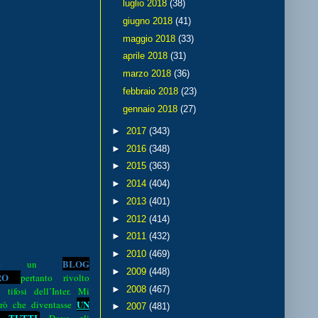
luglio 2018
(38)
giugno 2018
(41)
maggio 2018
(33)
aprile 2018
(31)
marzo 2018
(36)
febbraio 2018
(23)
gennaio 2018
(27)
►
2017
(343)
►
2016
(348)
►
2015
(363)
►
2014
(404)
►
2013
(401)
►
2012
(414)
►
2011
(432)
►
2010
(469)
BLOG
o è un
►
2009
(448)
R
O
pertanto rivolto
►
2008
(467)
i tifosi dell’Inter. Mi
UN
rò che diventasse
►
2007
(481)
 TUTTI