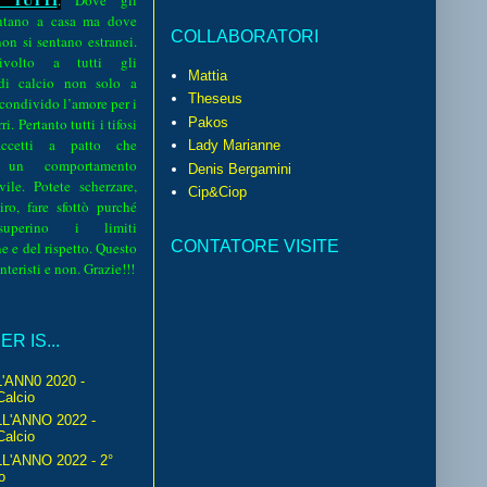
.
Dove gli
sentano a casa ma dove
COLLABORATORI
 non si sentano estranei.
volto a tutti gli
Mattia
 di calcio non solo a
Theseus
 condivido l’amore per i
Pakos
i. Pertanto tutti i tifosi
ccetti a patto che
Lady Marianne
 un comportamento
Denis Bergamini
vile. Potete scherzare,
Cip&Ciop
iro, fare sfottò purché
perino i limiti
CONTATORE VISITE
e e del rispetto. Questo
interisti e non. Grazie!!!
R IS...
'ANN0 2020 -
Calcio
L'ANNO 2022 -
Calcio
'ANNO 2022 - 2°
o