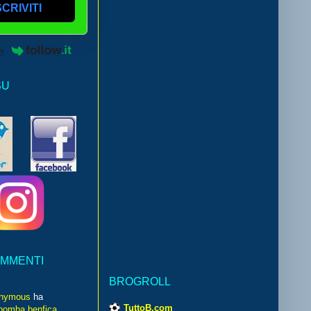
SCRIVITI
by
SU
OMMENTI
BROGROLL
nymous
ha
TuttoB.com
bomba benfica