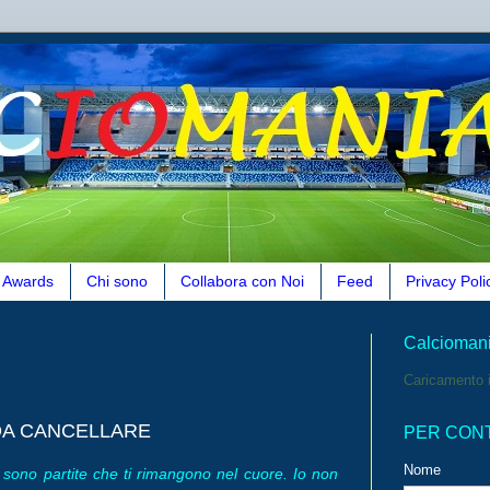
Awards
Chi sono
Collabora con Noi
Feed
Privacy Poli
Calcioman
Caricamento i
 DA CANCELLARE
PER CON
Nome
 sono partite che ti rimangono nel cuore. Io non