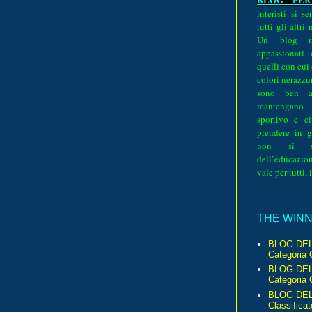
interisti si 
tutti gli altri
Un blog ri
appassionati
quelli con cui
colori nerazzurr
sono ben a
mantengano
sportivo e ci
prendere in g
non si su
dell’educazion
vale per tutti, 
THE WINNE
BLOG DEL
Categoria 
BLOG DEL
Categoria 
BLOG DELL
Classificat