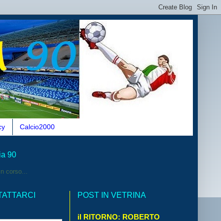
cy
Calcio2000
ia 90
n corso...
TATTARCI
POST IN VETRINA
il RITORNO: ROBERTO