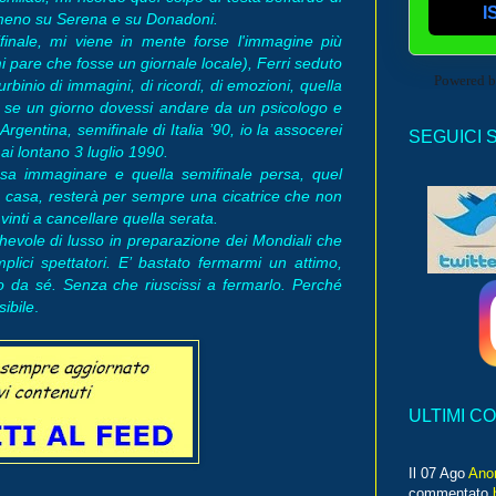
I
nomeno su Serena e su Donadoni.
inale, mi viene in mente forse l'immagine più
i pare che fosse un giornale locale), Ferri seduto
Powered 
binio di immagini, di ricordi, di emozioni, quella
te se un giorno dovessi andare da un psicologo e
gentina, semifinale di Italia ’90, io la assocerei
SEGUICI 
ai lontano 3 luglio 1990.
sa immaginare e quella semifinale persa, quel
 casa, resterà per sempre una cicatrice che non
inti a cancellare quella serata.
hevole di lusso in preparazione dei Mondiali che
lici spettatori. E’ bastato fermarmi un attimo,
so da sé. Senza che riuscissi a fermarlo. Perché
sibile
.
ULTIMI C
Il 07 Ago
Ano
commentato