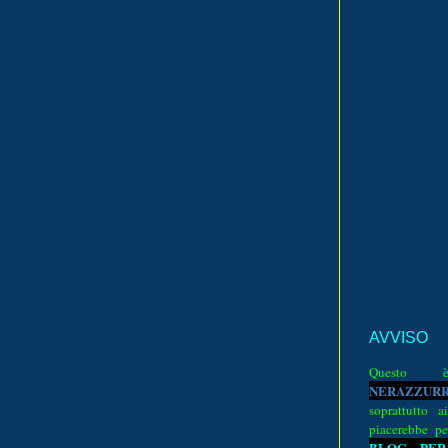
AVVISO
Quest
N
E
R
A
Z
Z
U
R
soprattutto a
piacerebbe pe
BLOG PER