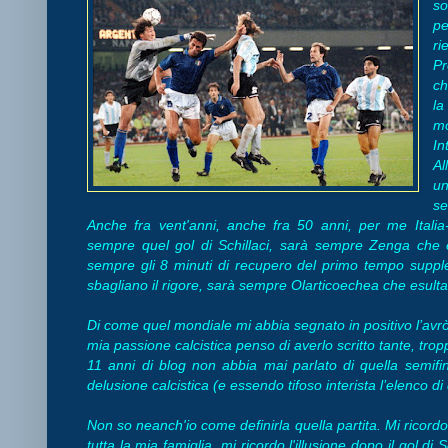
so
pe
ri
P
ch
la
mo
In
Al
un
se
Anche fra vent'anni, anche fra 50 anni, per me Italia
sempre quel gol di Schillaci, sarà sempre Zenga che e
sempre gli 8 minuti di recupero del primo tempo sup
sbagliano il rigore, sarà sempre Olarticoechea che esulta 
Di come quel mondiale mi abbia segnato in positivo l’avrò sc
mia passione calcistica penso di averlo scritto tante, tro
11 anni di blog non abbia mai parlato di quella semifi
delusione calcistica (e essendo tifoso interista l’elenco d
Non so neanch'io come definirla quella partita. Mi ricordo 
tutta la mia famiglia, mi ricordo l'illusione dopo il gol di 