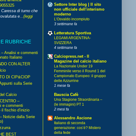
Settore Inter blog | Il sito
99055325
non ufficiale dell'interismo
i Caressa di turno che
moderno
ovalutata e...
(leggi
L’Osvaldo incompiuto
3 settimane fa
Letteratura Sportiva
LEGAMI ARGENTINA-
RE RUBRICHE
SVIZZERA
4 settimane fa
– Analisi e commenti
Calciopress.net - Il
nato Italiano
Magazine del calcio italiano
NDO CON ALTER
La Nazionale Under 19
cio
Femminile verso il Round 1 del
Campionato Europeo: il gruppo
TO DI CIP&CIOP
delle Azzurrine
ppunti sulla Serie
1 mese fa
del Calcio
Bauscia Cafè
Una Stagione Straordinaria –
 CENTRO –
(le immagini) PT 1
ni e commenti
2 mesi fa
il fischio d’inizio
Notizie dalla Serie
Alessandro Ascione
o)
Italiano di seconda
zzurra
generazione: cos’è? Mistero
della fede
HE BEST