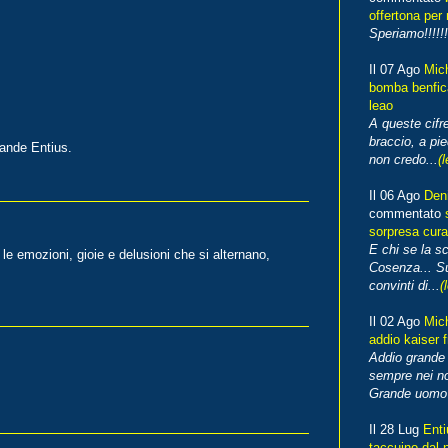
offertona per 
Speriamo!!!!!!
Il 07 Ago
Mic
bomba benfica
leao
A queste cifre
braccio, a pie
rande Entius.
non credo...
(l
Il 06 Ago
Den
commentato
sorpresa cura
E chi se la s
le emozioni, gioie e delusioni che si alternano,
Cosenza... Su
convinti di...
(
Il 02 Ago
Mic
addio kaiser 
Addio grande 
sempre nei no
Grande uomo o
Il 28 Lug
Enti
taccuino dal 