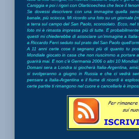
Caniggia e poi i rigori con Olarticoechea che fece il fe
Se dovessi descrivere con una immagine quella semif
banale, più sciocca. Mi ricordo una foto su un giornale (m
a terra sul campo del San Paolo, sconsolato. Ecco, nel tur
foto mi è rimasta impressa più di tutte. E probabilmen
questi mi chiederebbe di associare un’immagine a Italia-Ar
a Riccardo Ferri seduto sul prato del San Paolo quell’orm
A 11 anni certe cose ti segnano più di quanto tu pos
Mondiale giocato in casa che non riuscimmo a portare a
guarirà mai. E non c’è Germania 2006 o altri 10 Mondiali v
Domani sera a Londra si giocherà Italia-Argentina, amic
si svolgeranno a giugno in Russia e che ci vedrà semp
pensare a Italia-Argentina e il fiume di ricordi è esplo
certe partite ti rimangono nel cuore e cancellarle è impos