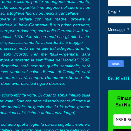
 perché alcune partite rimangono nella mente,
rché alcune partite ti rimangono nel cuore e non
Email
*
esci a toglierle fuori, non riesci a cancellarle.
rovate a parlare con mia madre, provate a
iederle di Italia-Germania. Il suo primo pensiero,
Messaggio
*
 sua prima risposta, sarà Italia-Germania 4-3 del
ndiale 1970. Allo stesso modo se gli dite Lazio-
ter quasi sicuramente vi ricorderà Il 5 maggio.
lo stesso modo se mi dite Italia-Argentina, io ho
 solo ricordo. Per me Italia-Argentina, sarà
mpre e soltanto la semifinale dei Mondiali 1990.
-Argentina sarà sempre quella semifinale, sarà
sce vuoto sul colpo di testa di Caniggia, sarà
plementare, sarà sempre Donadoni e Serena che
ISCRIVITI
dopo aver parato il rigore decisivo.
ritto infinite volte. Di quanto abbia influito sulla
Riman
ppe volte. Solo ora però mi rendo conto di come in
Sui Nu
nale mondiale, di quella che fu la prima grande
i delusioni calcistiche è abbastanza lungo).
soltanto quel 3 luglio la partita seguita insieme a
Schillaci, mi ricordo quel colpo di testa beffardo di