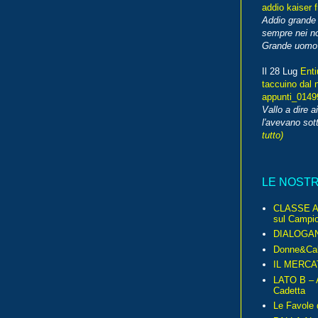
addio kaiser 
Addio grande 
sempre nei no
Grande uomo o
Il 28 Lug
Enti
taccuino dal 
appunti_014
Vallo a dire a
l'avevano sott
tutto)
LE NOST
CLASSE A 
sul Campio
DIALOGA
Donne&Cal
IL MERCA
LATO B – A
Cadetta
Le Favole 