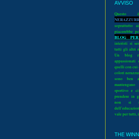
AVVISO
Quest
N
E
R
A
Z
Z
U
R
soprattutto a
piacerebbe pe
BLOG PER
interisti si 
tutti gli altri
Un blog ri
appassionati
quelli con cui
colori nerazzurr
sono ben a
mantengano
sportivo e ci
prendere in g
non si su
dell’educazion
vale per tutti, 
THE WINNE