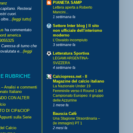
PIANETA SAMP
franz
Lettera aperta a Roberto
capitano. Resterai
Mancini...
stri cuori.
1 settimana fa
ltre...
(leggi tutto)
Settore Inter blog | Il sito
us
ha commentato
non ufficiale dell'interismo
moderno
nord america
L’Osvaldo incompiuto
99055325
3 settimane fa
i Caressa di turno che
ovalutata e...
(leggi
Letteratura Sportiva
LEGAMI ARGENTINA-
SVIZZERA
4 settimane fa
RE RUBRICHE
Calciopress.net - Il
Magazine del calcio italiano
La Nazionale Under 19
– Analisi e commenti
Femminile verso il Round 1 del
nato Italiano
Campionato Europeo: il gruppo
NDO CON ALTER
delle Azzurrine
cio
1 mese fa
TO DI CIP&CIOP
Bauscia Cafè
ppunti sulla Serie
Una Stagione Straordinaria –
(le immagini) PT 1
del Calcio
2 mesi fa