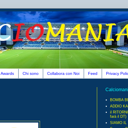
Awards
Chi sono
Collabora con Noi
Feed
Privacy Poli
Calcioman
BOMBA B
ADDIO KA
il RITORN
farà il DT)
SIAMO IL