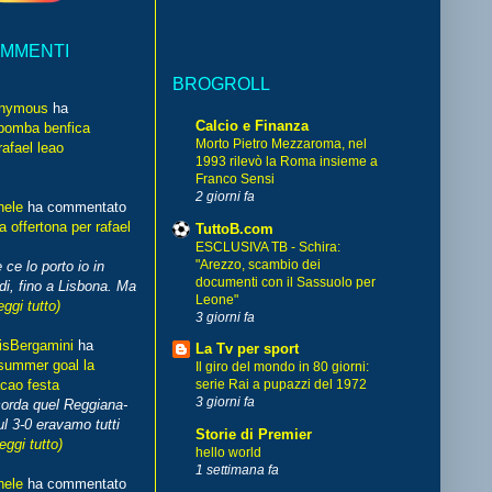
OMMENTI
BROGROLL
nymous
ha
Calcio e Finanza
bomba benfica
Morto Pietro Mezzaroma, nel
rafael leao
1993 rilevò la Roma insieme a
Franco Sensi
2 giorni fa
hele
ha commentato
 offertona per rafael
TuttoB.com
ESCLUSIVA TB - Schira:
"Arezzo, scambio dei
 ce lo porto io in
documenti con il Sassuolo per
di, fino a Lisbona. Ma
Leone"
eggi tutto)
3 giorni fa
isBergamini
ha
La Tv per sport
summer goal la
Il giro del mondo in 80 giorni:
cao festa
serie Rai a pupazzi del 1972
3 giorni fa
corda quel Reggiana-
l 3-0 eravamo tutti
Storie di Premier
leggi tutto)
hello world
1 settimana fa
hele
ha commentato