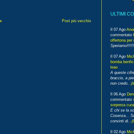
ULTIMI C
e
Post più vecchio
Il 07 Ago
Ano
commentato
offertona per 
Speriamo!!!!!!
Il 07 Ago
Mic
bomba benfica
leao
A queste cifre
braccio, a pie
non credo...
(l
Il 06 Ago
Den
commentato
sorpresa cura
E chi se la s
Cosenza... Su
convinti di...
(
Il 02 Ago
Mic