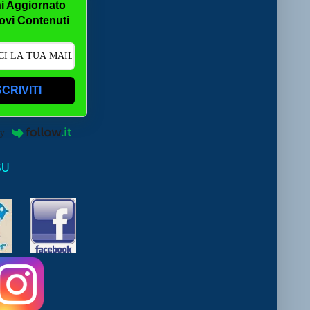
i Aggiornato
ovi Contenuti
SCRIVITI
by
SU