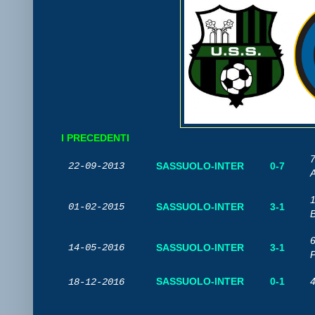
I PRECEDENTI
7
22-09-2013
SASSUOLO-INTER
0-7
A
1
01-02-2015
SASSUOLO-INTER
3-1
B
6
14-05-2016
SASSUOLO-INTER
3-1
P
SASSUOLO-INTER
0-1
4
18-12-2016