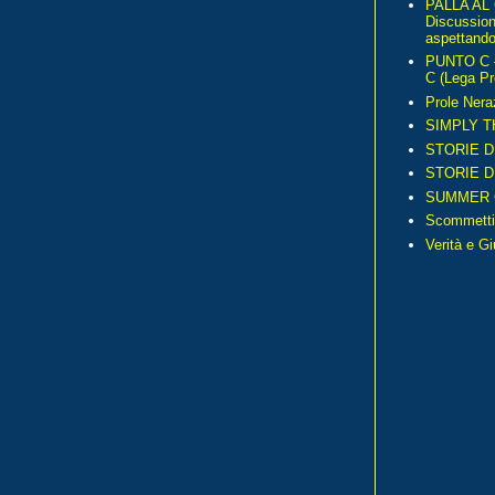
PALLA AL
Discussio
aspettando 
PUNTO C – 
C (Lega Pr
Prole Nera
SIMPLY T
STORIE D
STORIE D
SUMMER 
Scommetti
Verità e G