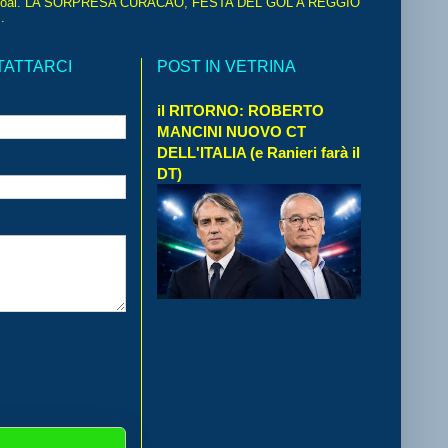
oal. LA SORPRESA CURACAO, FESTA DEL GOL A REGGIO
.
TATTARCI
POST IN VETRINA
il RITORNO: ROBERTO
MANCINI NUOVO CT
DELL'ITALIA (e Ranieri farà il
DT)