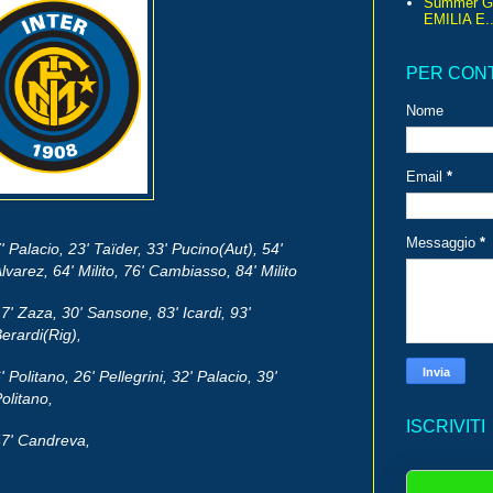
Summer G
EMILIA E..
PER CON
Nome
Email
*
Messaggio
*
' Palacio, 23' Taïder, 33' Pucino(Aut), 54'
lvarez, 64' Milito, 76' Cambiasso, 84' Milito
7' Zaza, 30' Sansone, 83' Icardi, 93'
erardi(Rig),
' Politano, 26' Pellegrini, 32' Palacio, 39'
olitano,
ISCRIVITI
7' Candreva,