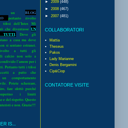
►
2009
(448)
►
2008
(467)
BLOG
o è un
►
2007
(481)
R
O
pertanto rivolto
i tifosi dell’Inter. Mi
UN
rò che diventasse
COLLABORATORI
 TUTTI
.
Dove gli
sentano a casa ma dove
Mattia
 non si sentano estranei.
Theseus
volto a tutti gli
Pakos
 di calcio non solo a
Lady Marianne
 condivido l’amore per i
Denis Bergamini
i. Pertanto tutti i tifosi
Cip&Ciop
ccetti a patto che
 un comportamento
vile. Potete scherzare,
CONTATORE VISITE
iro, fare sfottò purché
perino i limiti
e e del rispetto. Questo
interisti e non. Grazie!!!
R IS...