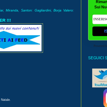
Riman
Sui Nu
ar, Miranda, Santon: Gagliardini, Borja Valero:
R !!!
I
Powered 
SEGUICI 
 Natale.