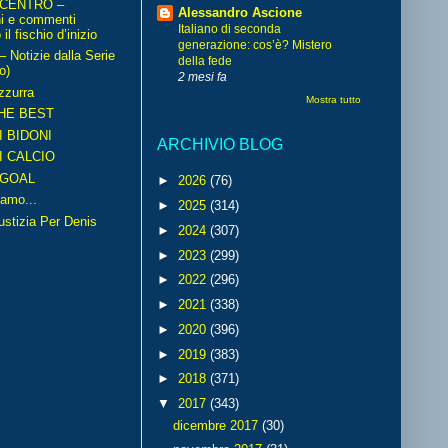
 CENTRO –
Alessandro Ascione
ni e commenti
Italiano di seconda
il fischio d’inizio
generazione: cos’è? Mistero
Notizie dalla Serie
della fede
o)
2 mesi fa
zzurra
Mostra tutto
HE BEST
I BIDONI
ARCHIVIO BLOG
I CALCIO
GOAL
►
2026
(76)
amo...
►
2025
(314)
iustizia Per Denis
►
2024
(307)
►
2023
(299)
►
2022
(296)
►
2021
(338)
►
2020
(396)
►
2019
(383)
►
2018
(371)
▼
2017
(343)
dicembre 2017
(30)