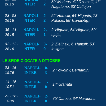
39' Mertens, 41' Dzemaili, 46'
INTER
2
2013
Nagatomo, 83' Callejon
08-03-
NAPOLI-
2-
52' Hamsik, 64' Higuain, 73'
INTER
2
Palacio, 88' Icardi(Rig),
2015
30-11-
NAPOLI-
2-
2' Higuain, 64' Higuain, 69'
INTER
1
Ljajic,
2015
02-12-
NAPOLI-
3-
2' Zielinski, 6' Hamsik, 53'
INTER
0
Insigne
2016
LE SFIDE GIOCATE A OTTOBRE
03-10-
NAPOLI-
0-
2 Powolny, Bernardini
INTER
3
1926
14-10-
NAPOLI-
1-
14' Granata
INTER
0
1951
22-10-
NAPOLI-
2-
75' Careca, 84' Maradona
INTER
0
1989