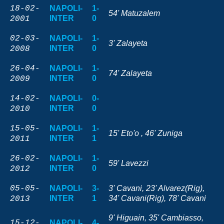
18-02-
NAPOLI-
1-
54' Matuzalem
INTER
0
2001
02-03-
NAPOLI-
1-
3' Zalayeta
INTER
0
2008
26-04-
NAPOLI-
1-
74' Zalayeta
INTER
0
2009
14-02-
NAPOLI-
0-
INTER
0
2010
15-05-
NAPOLI-
1-
15' Eto'o , 46' Zuniga
INTER
1
2011
26-02-
NAPOLI-
1-
59' Lavezzi
INTER
0
2012
05-05-
NAPOLI-
3-
3' Cavani, 23' Alvarez(Rig),
INTER
1
34' Cavani(Rig), 78' Cavani
2013
9' Higuain, 35' Cambiasso,
15-12-
NAPOLI-
4-