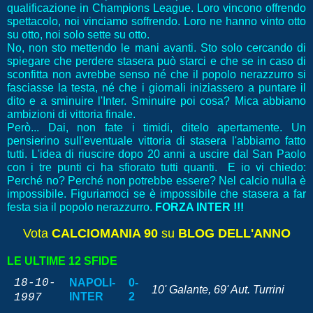
qualificazione in Champions League. Loro vincono offrendo
spettacolo, noi vinciamo soffrendo. Loro ne hanno vinto otto
su otto, noi solo sette su otto.
No, non sto mettendo le mani avanti. Sto solo cercando di
spiegare che perdere stasera può starci e che se in caso di
sconfitta non avrebbe senso né che il popolo nerazzurro si
fasciasse la testa, né che i giornali iniziassero a puntare il
dito e a sminuire l'Inter. Sminuire poi cosa? Mica abbiamo
ambizioni di vittoria finale.
Però... Dai, non fate i timidi, ditelo apertamente. Un
pensierino sull'eventuale vittoria di stasera l'abbiamo fatto
tutti. L'idea di riuscire dopo 20 anni a uscire dal San Paolo
con i tre punti ci ha sfiorato tutti quanti. E io vi chiedo:
Perché no? Perché non potrebbe essere? Nel calcio nulla è
impossibile. Figuriamoci se è impossibile che stasera a far
festa sia il popolo nerazzurro.
FORZA INTER !!!
Vota
CALCIOMANIA 90
su
BLOG DELL'ANNO
LE ULTIME 12 SFIDE
18-10-
NAPOLI-
0-
10' Galante, 69' Aut. Turrini
INTER
2
1997