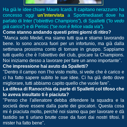
Ha già le idee chiare Mauro Icardi. Il capitano nerazzurro ha
concesso oggi
un’intervista
a Sportmediaset dove ha
parlato di Inter (
“obiettivo Champions”
), di Spalletti (
“lo vedo
già carico”
) e di Perisic (
“se non è felice vada via”
).
Come stanno andando questi primi giorni di ritiro?
"Manca solo Medel, ma siamo tutti qua e stiamo lavorando
bene. Io sono ancora fuori per un infortunio, ma già dalla
settimana prossima conto di tornare in gruppo. Sappiamo
tutti quello che è l'obiettivo del club, giocare la Champions.
Noi iniziamo desso a lavorare per fare un anno importante".
Che impressione hai avuto da Spalletti?
"Dentro il campo non l'ho visto molto, si vede che è carico e
ci ha fatto sapere subito le sue idee. Ci ha già detto dove
migliorare, tutti abbiamo capito quello che vuole fare".
La difesa di Ranocchia da parte di Spalletti col tifoso che
lo aveva insultato ti è piaciuta?
"Penso che l'allenatore debba difendere la squadra e la
società deve essere dalla parte dei giocatori. Questa cosa
mi è piaciuta molto, perché noi siamo qua per lavorare e dà
fastidio se ti urlano brutte cose da fuori dai nostri tifosi. Il
mister ha fatto bene".