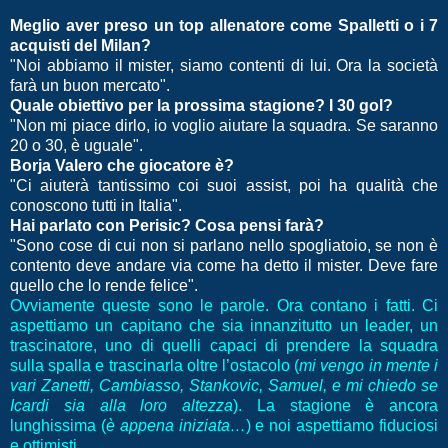
Meglio aver preso un top allenatore come Spalletti o i 7
acquisti del Milan?
"Noi abbiamo il mister, siamo contenti di lui. Ora la società
farà un buon mercato".
Quale obiettivo per la prossima stagione? I 30 gol?
"Non mi piace dirlo, io voglio aiutare la squadra. Se saranno
20 o 30, è uguale".
Borja Valero che giocatore è?
"Ci aiuterà tantissimo coi suoi assist, poi ha qualità che
conoscono tutti in Italia".
Hai parlato con Perisic? Cosa pensi farà?
"Sono cose di cui non si parlano nello spogliatoio, se non è
contento deve andare via come ha detto il mister. Deve fare
quello che lo rende felice".
Ovviamente queste sono le parole. Ora contano i fatti. Ci
aspettiamo un capitano che sia innanzitutto un leader, un
trascinatore, uno di quelli capaci di prendere la squadra
sulla spalla e trascinarla oltre l’ostacolo (
mi vengo in mente i
vari Zanetti, Cambiasso, Stankovic, Samuel, e mi chiedo se
Icardi sia alla loro altezza
). La stagione è ancora
lunghissima (
è appena iniziata…
) e noi aspettiamo fiduciosi
e ottimisti.