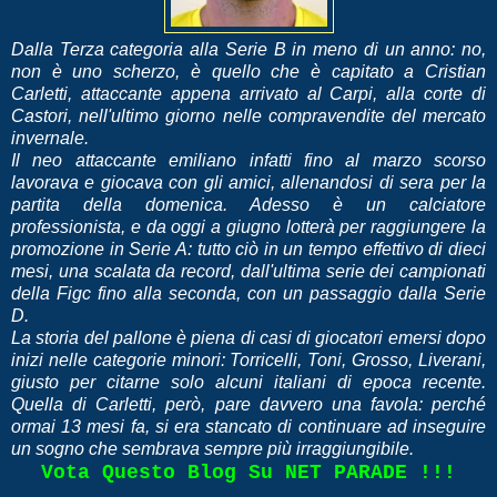
Dalla Terza categoria alla Serie B in meno di un anno: no,
non è uno scherzo, è quello che è capitato a Cristian
Carletti, attaccante appena arrivato al Carpi, alla corte di
Castori, nell'ultimo giorno nelle compravendite del mercato
invernale.
Il neo attaccante emiliano infatti fino al marzo scorso
lavorava e giocava con gli amici, allenandosi di sera per la
partita della domenica. Adesso è un calciatore
professionista, e da oggi a giugno lotterà per raggiungere la
promozione in Serie A: tutto ciò in un tempo effettivo di dieci
mesi, una scalata da record, dall'ultima serie dei campionati
della Figc fino alla seconda, con un passaggio dalla Serie
D.
La storia del pallone è piena di casi di giocatori emersi dopo
inizi nelle categorie minori: Torricelli, Toni, Grosso, Liverani,
giusto per citarne solo alcuni italiani di epoca recente.
Quella di Carletti, però, pare davvero una favola: perché
ormai 13 mesi fa, si era stancato di continuare ad inseguire
un sogno che sembrava sempre più irraggiungibile.
Vota Questo Blog Su NET PARADE !!!