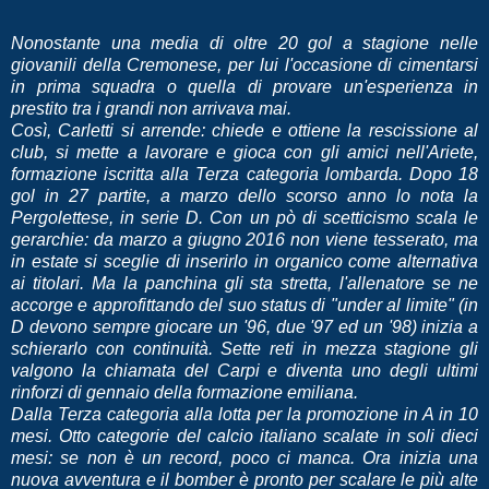
Nonostante una media di oltre 20 gol a stagione nelle
giovanili della Cremonese, per lui l'occasione di cimentarsi
in prima squadra o quella di provare un'esperienza in
prestito tra i grandi non arrivava mai.
Così, Carletti si arrende: chiede e ottiene la rescissione al
club, si mette a lavorare e gioca con gli amici nell'Ariete,
formazione iscritta alla Terza categoria lombarda. Dopo 18
gol in 27 partite, a marzo dello scorso anno lo nota la
Pergolettese, in serie D. Con un pò di scetticismo scala le
gerarchie: da marzo a giugno 2016 non viene tesserato, ma
in estate si sceglie di inserirlo in organico come alternativa
ai titolari. Ma la panchina gli sta stretta, l'allenatore se ne
accorge e approfittando del suo status di "under al limite" (in
D devono sempre giocare un '96, due '97 ed un '98) inizia a
schierarlo con continuità. Sette reti in mezza stagione gli
valgono la chiamata del Carpi e diventa uno degli ultimi
rinforzi di gennaio della formazione emiliana.
Dalla Terza categoria alla lotta per la promozione in A in 10
mesi. Otto categorie del calcio italiano scalate in soli dieci
mesi: se non è un record, poco ci manca. Ora inizia una
nuova avventura e il bomber è pronto per scalare le più alte