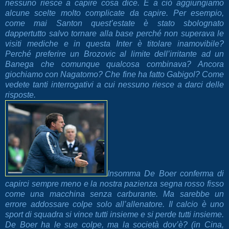
nessuno riesce a capire cosa dice. E a ciò aggiungiamo
alcune scelte molto complicate da capire. Per esempio,
come mai Santon quest’estate è stato sbolognato
dappertutto salvo tornare alla base perché non superava le
visiti mediche e in questa Inter è titolare inamovibile?
Perché preferire un Brozovic al limite dell’irritante ad un
Banega che comunque qualcosa combinava? Ancora
giochiamo con Nagatomo? Che fine ha fatto Gabigol? Come
vedete tanti interrogativi a cui nessuno riesce a darci delle
risposte.
Insomma De Boer conferma di
capirci sempre meno e la nostra pazienza segna rosso fisso
come una macchina senza carburante. Ma sarebbe un
errore addossare colpe solo all’allenatore. Il calcio è uno
sport di squadra si vince tutti insieme e si perde tutti insieme.
De Boer ha le sue colpe, ma la società dov’è? (in Cina,