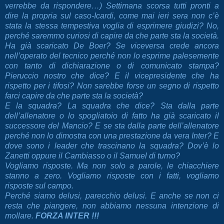
verrebbe da rispondere…) Settimana scorsa tutti pronti a
dire la propria sul caso-Icardi, come mai ieri sera non c’è
stata la stessa tempestiva voglia di esprimere giudizi? No,
perché saremmo curiosi di capire da che parte sta la società.
Ha già scaricato De Boer? Se viceversa crede ancora
nell’operato del tecnico perché non lo esprime palesemente
con tanto di dichiarazione o di comunicato stampa?
Pieruccio nostro che dice? E il vicepresidente che ha
rispetto per i tifosi? Non sarebbe forse un segno di rispetto
farci capire da che parte sta la società?
E la squadra? La squadra che dice? Sta dalla parte
dell’allenatore o lo spogliatoio di fatto ha già scaricato il
successore del Mancio? E se sta dalla parte dell’allenatore
perché non lo dimostra con una prestazione da vera Inter? E
dove sono i leader che trascinano la squadra? Dov’è lo
Zanetti oppure il Cambiasso o il Samuel di turno?
Vogliamo risposte. Ma non solo a parole, le chiacchiere
stanno a zero. Vogliamo risposte con i fatti, vogliamo
risposte sul campo.
Perché siamo delusi, parecchio delusi. E anche se non ci
resta che piangere, non abbiamo nessuna intenzione di
mollare.
FORZA INTER !!!