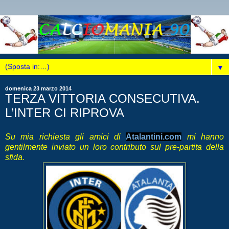
▼
domenica 23 marzo 2014
TERZA VITTORIA CONSECUTIVA.
L’INTER CI RIPROVA
Su mia richiesta gli amici di
Atalantini.com
mi hanno
gentilmente inviato un loro contributo sul pre-partita della
sfida.