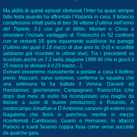
Ma aldilà di questi episodi sfortunati l’Inter ha quasi sempre
fatto festa quando ha affrontato l’Atalanta in casa. Il bilancio
complessivo infatti parla di ben 36 vittorie (
l’ultima nell’anno
del Triplete, 3-1 con gol di Milito, Muntari e Chivu a
rimontare l’iniziale vantaggio di Tiribocchi
) in 52 confronti
con le restanti 16 gare equamente suddivise tra pareggi
(
l’ultimo dei quali il 18 marzo di due anni fa: 0-0
) e sconfitte
(
abbiamo già ricordato le ultime due
). Tra i precedenti va
ricordato anche un 7-2 nella stagione 1989-90 che si giocò il
25 marzo (
e domani è il 23 marzo
…).
Domani proveremo nuovamente a portare a casa il bottino
pieno. Mazzarri, salvo sorprese, conferma la squadra che
una settimana fa ha battuto il Verona. Davanti ad
Handanovic giocheranno Campagnaro, Ranocchia (che
dopo due mesi di esilio ha riconquistato una maglia da
titolare a suon di buone prestazioni) e Rolando. A
centrocampo Jonathan e D’Ambrosio saranno gli esterni con
Nagatomo che finirà in panchina, mentre in mezzo
riconfermati Cambiasso, Guarin e Hernanes. In attacco
Palacio e Icardi faranno coppia fissa come ormai succede
da qualche gara.