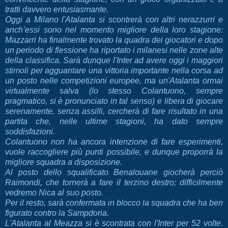
tratti davvero entusiasmante.
Oggi a Milano l'Atalanta si scontrerà con altri nerazzurri e
anch’essi sono nel momento migliore della loro stagione:
Mazzarri ha finalmente trovato la quadra dei giocatori e dopo
un periodo di flessione ha riportato i milanesi nelle zone alte
della classifica. Sarà dunque l'Inter ad avere oggi i maggiori
stimoli per agguantare una vittoria importante nella corsa ad
un posto nelle competizioni europee, ma un'Atalanta ormai
virtualmente salva (lo stesso Colantuono, sempre
pragmatico, si è pronunciato in tal senso) e libera di giocare
serenamente, senza assilli, cercherà di fare risultato in una
partita che, nelle ultime stagioni, ha dato sempre
soddisfazioni.
Colantuono non ha ancora intenzione di fare esperimenti,
vuole raccogliere più punti possibile, e dunque proporrà la
migliore squadra a disposizione.
Al posto dello squalificato Benalouane giocherà perciò
Raimondi, che tornerà a fare il terzino destro; difficilmente
vedremo Nica al suo posto.
Per il resto, sarà confermata in blocco la squadra che ha ben
figurato contro la Sampdoria.
L'Atalanta al Meazza si è scontrata con l'Inter per 52 volte.