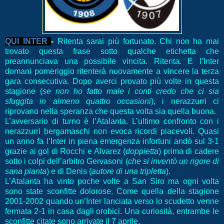
QUI INTER
-
Ritenta sarai più fortunato. Chi non ha mai
trovato questa frase sotto qualche etichetta che
preannunciava una possibile vincita. Ritenta. E l’Inter
domani pomeriggio ritenterà nuovamen
te a vincere la terza
gara consecutiva. Dopo averci provato più volte in questa
stagione (
se non ho fatto male i conti credo che ci sia
sfuggita in almeno quattro occasioni
), i nerazzurri ci
riprovano nella speranza che questa volta sia quella buona.
L’avversario di turno è l’Atalanta. L’ultimo confronto con i
nerazzurri bergamaschi non evoca ricordi piacevoli. Quasi
un anno fa l’Inter in piena emergenza infortuni andò sul 3-1
grazie ai gol di Rocchi e Alvarez (
doppietta
) prima di cadere
sotto i colpi dell’arbitro Gervasoni (
che si inventò un rigore di
sana pianta
) e di Denis (
autore di una tripletta
).
L’Atalanta ha vinto poche volte a San Siro ma ogni volta
sono state sconfitte dolorose. Come quella della stagione
2001-2002 quando un’Inter lanciata verso lo scudetto venne
fermata 2-1 in casa dagli orobici. Una curiosità, entrambe le
sconfitte citate sono arrivate il 7 aprile.