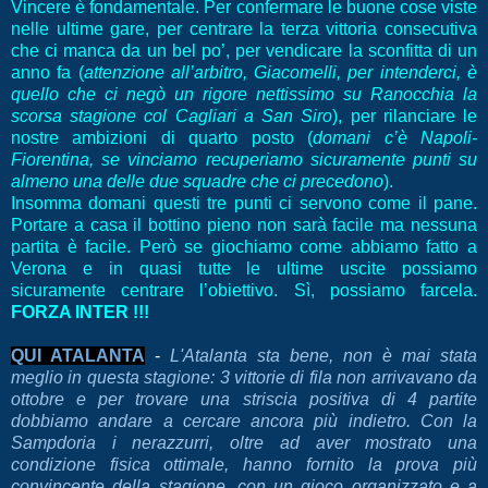
Vincere è fondamentale. Per confermare le buone cose viste
nelle ultime gare, per centrare la terza vittoria consecutiva
che ci manca da un bel po’, per vendicare la sconfitta di un
anno fa (
attenzione all’arbitro, Giacomelli, per intenderci, è
quello che ci negò un rigore nettissimo su Ranocchia la
scorsa stagione col Cagliari a San Siro
), per rilanciare le
nostre ambizioni di quarto posto (
domani c’è Napoli-
Fiorentina, se vinciamo recuperiamo sicuramente punti su
almeno una delle due squadre che ci precedono
).
Insomma domani questi tre punti ci servono come il pane.
Portare a casa il bottino pieno non sarà facile ma nessuna
partita è facile. Però se giochiamo come abbiamo fatto a
Verona e in quasi tutte le ultime uscite possiamo
sicuramente centrare l’obiettivo. Sì, possiamo farcela.
FORZA INTER !!!
QUI ATALANTA
-
L'Atalanta sta bene, non è mai stata
meglio in questa stagione: 3 vittorie di fila non arrivavano da
ottobre e per trovare una striscia positiva di 4 partite
dobbiamo andare a cercare ancora più indietro. Con la
Sampdoria i nerazzurri, oltre ad aver mostrato una
condizione fisica ottimale, hanno fornito la prova più
convincente della stagione, con un gioco organizzato e a