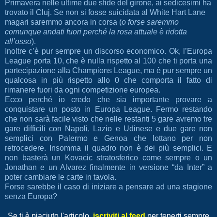
Primavera nelle ultime due sfide del girone, ai sedicesimi ha
trovato il Cluj. Se non si fosse suicidata al White Hart Lane
magari saremmo ancora in corsa (
o forse saremmo
comunque andati fuori perché la rosa attuale è ridotta
all’osso
).
Inoltre c’è pur sempre un discorso economico. Ok, l’Europa
League porta 10, che è nulla rispetto al 100 che ti porta una
partecipazione alla Champions League, ma è pur sempre un
qualcosa in più rispetto allo 0 che comporta il fatto di
rimanere fuori da ogni competizione europea.
Ecco perché io credo che sia importante provare a
conquistare un posto in Europa League. Fermo restando
che non sarà facile visto che nelle restanti 5 gare avremo tre
gare difficili con Napoli, Lazio e Udinese e due gare non
semplici con Palermo e Genoa che lottano per non
retrocedere. Insomma il quadro non è dei più semplici. E
non basterà un Kovacic stratosferico come sempre o un
Jonathan e un Alvarez finalmente in versione “da Inter” a
poter cambiare le carte in tavola.
Forse sarebbe il caso di iniziare a pensare ad una stagione
senza Europa?
Se ti è piaciuto l'articolo,
iscriviti al feed
per tenerti sempre