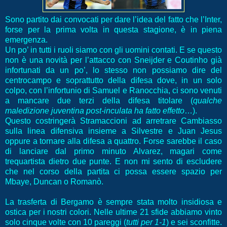
Sono partito dai convocati per dare l’idea del fatto che l’Inter,
forse per la prima volta in questa stagione, è in piena
emergenza.
Un po’ in tutti i ruoli siamo con gli uomini contati. E se questo
non è una novità per l’attacco con Sneijder e Coutinho già
infortunati da un po’, lo stesso non possiamo dire del
centrocampo e soprattutto della difesa dove, in un solo
colpo, con l’infortunio di Samuel e Ranocchia, ci sono venuti
a mancare due terzi della difesa titolare (
qualche
maledizione juventina post-inculata ha fatto effetto
…).
Questo costringerà Stramaccioni ad arretrare Cambiasso
sulla linea difensiva insieme a Silvestre e Juan Jesus
oppure a tornare alla difesa a quattro. Forse sarebbe il caso
di lanciare dal primo minuto Alvarez, magari come
trequartista dietro due punte. E non mi sento di escludere
che nel corso della partita ci possa essere spazio per
Mbaye, Duncan o Romanò.
La trasferta di Bergamo è sempre stata molto insidiosa e
ostica per i nostri colori. Nelle ultime 21 sfide abbiamo vinto
solo cinque volte con 10 pareggi (
tutti per 1-1
) e sei sconfitte.