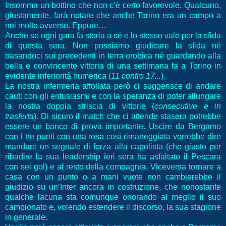
Insomma un bottino che non c’è certo favorevole. Qualcuno,
giustamente, farà notare che anche Torino era un campo a
noi molto avverso. Eppure…
Anche se ogni gara fa storia a sé e lo stesso vale per la sfida
di questa sera. Non possiamo giudicare la sfida né
basandoci sui precedenti in terra orobica né guardando alla
bella e convincente vittoria di una settimana fa a Torino in
evidente inferiorità numerica (
11 contro 17...
).
La nostra infermeria affollata però ci suggerisce di andare
cauti con gli entusiasmi e con la speranza di poter allungare
la nostra doppia striscia di vittorie (
consecutive e in
trasferta
). Di sicuro il match che ci attende stasera potrebbe
essere un banco di prova importante. Uscire da Bergamo
con i tre punti con una rosa così rimaneggiata vorrebbe dire
mandare un segnale di forza alla capolista (che giusto per
ribadire la sua leadership ieri sera ha asfaltato il Pescara
con sei gol) e al resto della compagnia. Viceversa tornare a
casa con un punto o a mani vuote non cambierebbe il
giudizio su un’Inter ancora in costruzione, che nonostante
qualche lacuna sta comunque onorando al meglio il suo
campionato e, volendo estendere il discorso, la sua stagione
in generale.