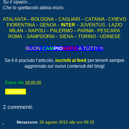
Su il sipario…
Che lo spettacolo abbia inizio.
ATALANTA – BOLOGNA – CAGLIARI – CATANIA - CHIEVO
FIORENTINA – GENOA –
INTER
– JUVENTUS - LAZIO
MILAN – NAPOLI – PALERMO – PARMA - PESCARA
ROMA – SAMPDORIA – SIENA – TORINO - UDINESE
BUON
CAM
PIO
NATO
A TUTTI !!!
Se ti è piaciuto l'articolo,
iscriviti al feed
per tenerti sempre
aggiornato sui nuovi contenuti del blog!
Entius
alle
18:00:00
Condividi
2 commenti:
Nerazzurro
26 agosto 2012 alle ore 09:33