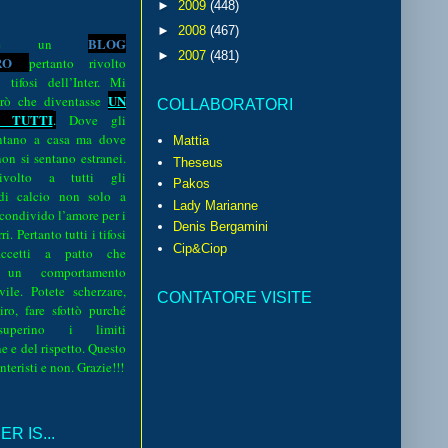
►
2009
(448)
►
2008
(467)
BLOG
o è un
►
2007
(481)
R
O
pertanto rivolto
i tifosi dell’Inter. Mi
UN
rò che diventasse
COLLABORATORI
 TUTTI
.
Dove gli
sentano a casa ma dove
Mattia
 non si sentano estranei.
Theseus
volto a tutti gli
Pakos
 di calcio non solo a
Lady Marianne
 condivido l’amore per i
Denis Bergamini
i. Pertanto tutti i tifosi
Cip&Ciop
ccetti a patto che
 un comportamento
vile. Potete scherzare,
CONTATORE VISITE
iro, fare sfottò purché
perino i limiti
e e del rispetto. Questo
interisti e non. Grazie!!!
R IS...