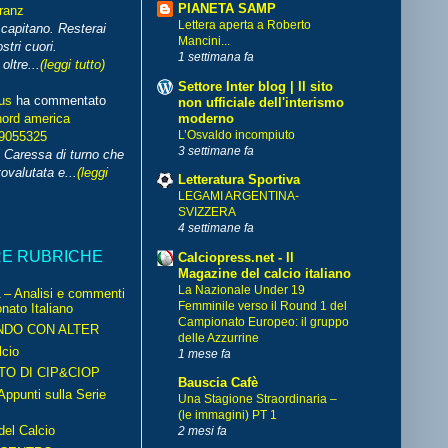
PIANETA SAMP
franz
Lettera aperta a Roberto
capitano. Resterai
Mancini...
stri cuori.
1 settimana fa
ltre...
(leggi tutto)
Settore Inter blog | Il sito
us
ha commentato
non ufficiale dell'interismo
moderno
nord america
L’Osvaldo incompiuto
99055325
3 settimane fa
i Caressa di turno che
ovalutata e...
(leggi
Letteratura Sportiva
LEGAMI ARGENTINA-
SVIZZERA
4 settimane fa
RE RUBRICHE
Calciopress.net - Il
Magazine del calcio italiano
La Nazionale Under 19
– Analisi e commenti
Femminile verso il Round 1 del
nato Italiano
Campionato Europeo: il gruppo
NDO CON ALTER
delle Azzurrine
cio
1 mese fa
TO DI CIP&CIOP
Bauscia Cafè
ppunti sulla Serie
Una Stagione Straordinaria –
(le immagini) PT 1
del Calcio
2 mesi fa