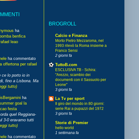
OMMENTI
BROGROLL
nymous
ha
Calcio e Finanza
bomba benfica
Morto Pietro Mezzaroma, nel
rafael leao
1993 rilevò la Roma insieme a
Franco Sensi
2 giorni fa
hele
ha commentato
 offertona per rafael
TuttoB.com
ESCLUSIVA TB - Schira:
"Arezzo, scambio dei
 ce lo porto io in
documenti con il Sassuolo per
di, fino a Lisbona. Ma
Leone"
eggi tutto)
3 giorni fa
isBergamini
ha
La Tv per sport
summer goal la
Il giro del mondo in 80 giorni:
cao festa
serie Rai a pupazzi del 1972
3 giorni fa
corda quel Reggiana-
l 3-0 eravamo tutti
Storie di Premier
leggi tutto)
hello world
1 settimana fa
hele
ha commentato