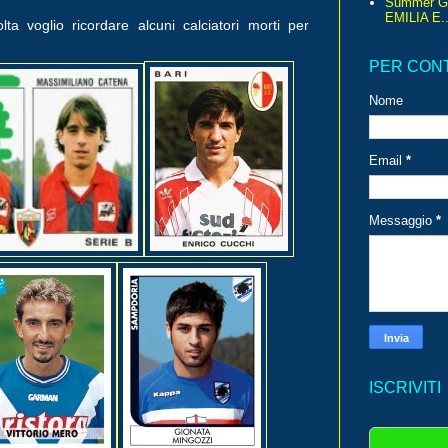
Summer G
EMILIA E..
a voglio ricordare alcuni calciatori morti per
PER CON
Nome
Email
*
Messaggio
*
ISCRIVITI