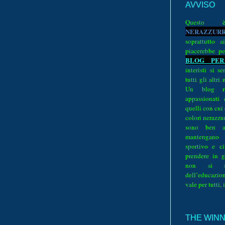
AVVISO
Quest
N
E
R
A
Z
Z
U
R
soprattutto a
piacerebbe pe
BLOG PER
interisti si 
tutti gli altri
Un blog ri
appassionati
quelli con cui
colori nerazzurr
sono ben a
mantengano
sportivo e ci
prendere in g
non si su
dell’educazion
vale per tutti, 
THE WINNE