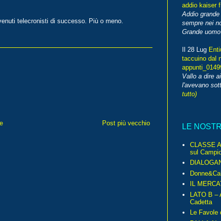
addio kaiser 
Addio grande 
venuti telecronisti di successo. Più o meno.
sempre nei no
Grande uomo o
Il 28 Lug
Enti
taccuino dal 
appunti_014
Vallo a dire a
l'avevano sott
tutto)
e
Post più vecchio
LE NOST
CLASSE A 
sul Campio
DIALOGA
Donne&Cal
IL MERCA
LATO B – A
Cadetta
Le Favole 