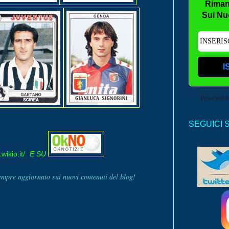
Riman
Sui Nu
I
Powered 
SEGUICI 
E SU
sempre aggiornato sui nuovi contenuti del blog!