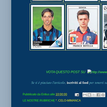
VOTA QUESTO POST SU
iscriviti al feed
Se ti è piaciuto l'articolo
,
per tenerti 
Pubblicato da
Entius
alle
10:00:00
LE NOSTRE RUBRICHE
*
,
CELO-MIMANCA