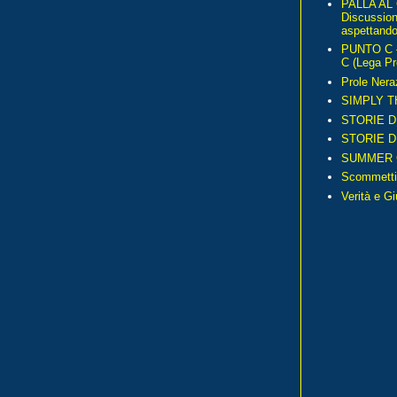
PALLA AL
Discussio
aspettando 
PUNTO C – 
C (Lega Pr
Prole Nera
SIMPLY T
STORIE D
STORIE D
SUMMER 
Scommetti
Verità e G