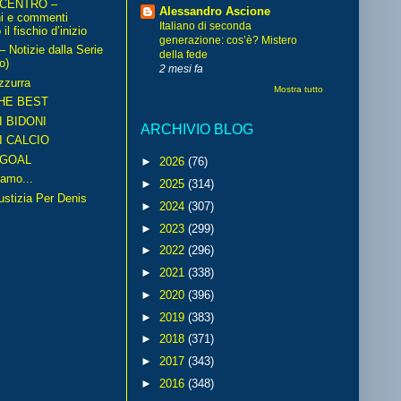
 CENTRO –
Alessandro Ascione
ni e commenti
Italiano di seconda
il fischio d’inizio
generazione: cos’è? Mistero
Notizie dalla Serie
della fede
o)
2 mesi fa
zzurra
Mostra tutto
HE BEST
I BIDONI
ARCHIVIO BLOG
I CALCIO
GOAL
►
2026
(76)
amo...
►
2025
(314)
iustizia Per Denis
►
2024
(307)
►
2023
(299)
►
2022
(296)
►
2021
(338)
►
2020
(396)
►
2019
(383)
►
2018
(371)
►
2017
(343)
►
2016
(348)