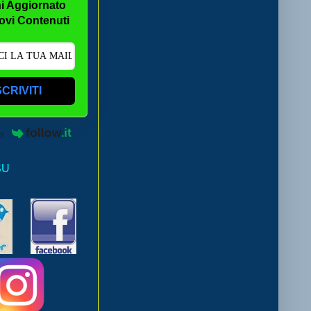
i Aggiornato
ovi Contenuti
SCRIVITI
by
SU