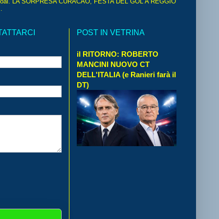
oal. LA SORPRESA CURACAO, FESTA DEL GOL A REGGIO
.
TATTARCI
POST IN VETRINA
il RITORNO: ROBERTO
MANCINI NUOVO CT
DELL'ITALIA (e Ranieri farà il
DT)