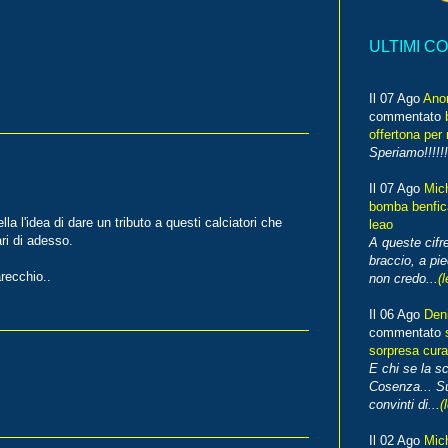
ULTIMI C
Il 07 Ago
Ano
commentato
offertona per 
Speriamo!!!!!!
Il 07 Ago
Mic
bomba benfica
a l'idea di dare un tributo a questi calciatori che
leao
ari di adesso.
A queste cifre
braccio, a pie
recchio..
non credo...
(l
Il 06 Ago
Den
commentato
sorpresa cura
E chi se la s
Cosenza... Su
convinti di...
(
Il 02 Ago
Mic