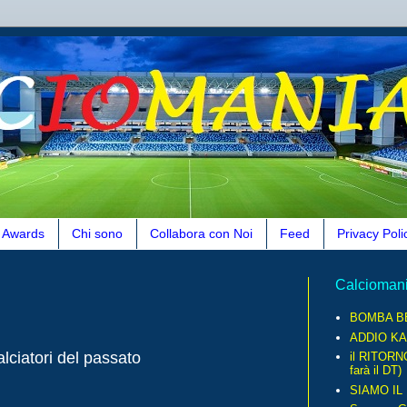
Awards
Chi sono
Collabora con Noi
Feed
Privacy Poli
Calcioman
BOMBA B
ADDIO KA
lciatori del passato
il RITORN
farà il DT)
SIAMO IL